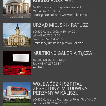
BOGUSŁAWSKIEGO
62-800 Kalisz, pl. Bogusławskiego 1
tel. +48 62 760 53 14
kasa@teatr.kalisz.pl
www.teatr.kalisz.pl
URZĄD MIEJSKI - RATUSZ
62-800 Kalisz, Główny Rynek 20
tel. +48 62 765 43 00
faks: +48 62 764 20 32
umkalisz@um.kalisz.pl
www.kalisz.pl
MULTIKINO GALERIA TĘCZA
62-800 Kalisz, ul. 3 Maja 1
tel. + 48 41 267 23 84
multikino.pl
WOJEWÓDZKI SZPITAL
ZESPOLONY IM. LUDWIKA
PERZYNY W KALISZU
62-800 Kalisz, ul. Poznańska 79, ul. Toruńska 7
centrala +48 62 765 12 51