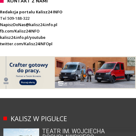
KONTAKT Z NAMI
Redakcja portalu Kalisz24 INFO
Tel 509-188-322
NapiszDoNas@kalisz24.info.pl
fb.com/Kalisz24INFO
kalisz24.info.pl/youtube
twitter.com/Kalisz24INFOpl
KALISZ W PIGUŁCE
TEATR IM. WOJCIECHA