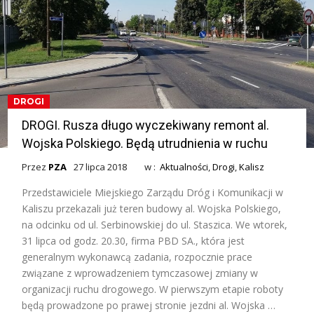
DROGI
DROGI. Rusza długo wyczekiwany remont al.
Wojska Polskiego. Będą utrudnienia w ruchu
Przez
PZA
27 lipca 2018
w :
Aktualności
,
Drogi
,
Kalisz
Przedstawiciele Miejskiego Zarządu Dróg i Komunikacji w
Kaliszu przekazali już teren budowy al. Wojska Polskiego,
na odcinku od ul. Serbinowskiej do ul. Staszica. We wtorek,
31 lipca od godz. 20.30, firma PBD SA., która jest
generalnym wykonawcą zadania, rozpocznie prace
związane z wprowadzeniem tymczasowej zmiany w
organizacji ruchu drogowego. W pierwszym etapie roboty
będą prowadzone po prawej stronie jezdni al. Wojska …