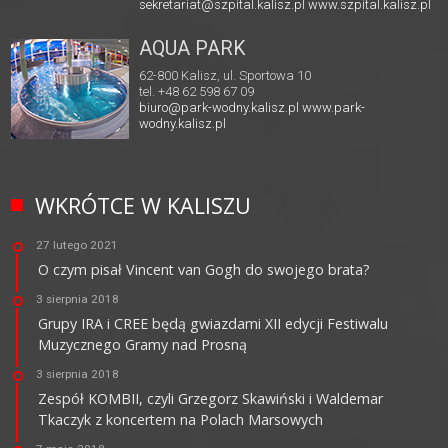
sekretariat@szpital.kalisz.pl
www.szpital.kalisz.pl
AQUA PARK
62-800 Kalisz, ul. Sportowa 10
tel. +48 62 598 67 09
biuro@park-wodny.kalisz.pl
www.park-
wodny.kalisz.pl
WKRÓTCE W KALISZU
27 lutego 2021
O czym pisał Vincent van Gogh do swojego brata?
3 sierpnia 2018
Grupy IRA i CREE będą gwiazdami XII edycji Festiwalu
Muzycznego Gramy nad Prosną
3 sierpnia 2018
Zespół KOMBII, czyli Grzegorz Skawiński i Waldemar
Tkaczyk z koncertem na Polach Marsowych