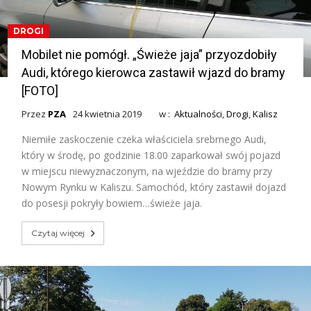
DROGI
Mobilet nie pomógł. „Świeże jaja” przyozdobiły
Audi, którego kierowca zastawił wjazd do bramy
[FOTO]
Przez
PZA
24 kwietnia 2019
w :
Aktualności
,
Drogi
,
Kalisz
Niemiłe zaskoczenie czeka właściciela srebrnego Audi,
który w środę, po godzinie 18.00 zaparkował swój pojazd
w miejscu niewyznaczonym, na wjeździe do bramy przy
Nowym Rynku w Kaliszu. Samochód, który zastawił dojazd
do posesji pokryły bowiem…świeże jaja.
Czytaj więcej