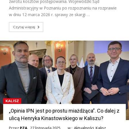
zwrotu kosztów postępowania. Wojewódzki Sąd
Administracyjny w Poznaniu po rozpoznaniu na rozprawie
w dniu 12 marca 2026 r. sprawy ze skargi …
Czytaj więcej
KALISZ
„Opinia IPN jest po prostu miażdżąca”. Co dalej z
ulicą Henryka Kinastowskiego w Kaliszu?
Przez
PZA
27 listopada 2025
w :
Aktualności
,
Kalisz