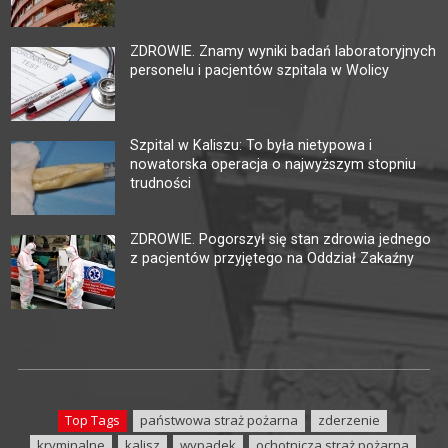
ZDROWIE. Znamy wyniki badań laboratoryjnych
personelu i pacjentów szpitala w Wolicy
Szpital w Kaliszu: To była nietypowa i
nowatorska operacja o najwyższym stopniu
trudności
ZDROWIE. Pogorszył się stan zdrowia jednego
z pacjentów przyjętego na Oddział Zakaźny
Top Tags
państwowa straż pożarna
zderzenie
kryminalne
kalisz
wypadek
ochotnicza straż pożarna