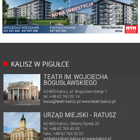
KALISZ W PIGUŁCE
TEATR IM. WOJCIECHA
BOGUSŁAWSKIEGO
62-800 Kalisz, pl. Bogusławskiego 1
tel. +48 62 760 53 14
kasa@teatr.kalisz.pl
www.teatr.kalisz.pl
URZĄD MIEJSKI - RATUSZ
62-800 Kalisz, Główny Rynek 20
tel. +48 62 765 43 00
faks: +48 62 764 20 32
umkalisz@um.kalisz.pl
www.kalisz.pl