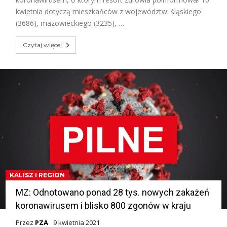
kwietnia dotyczą mieszkańców z województw: śląskiego
(3686), mazowieckiego (3235), …
Czytaj więcej
KALISZ I REGION
MZ: Odnotowano ponad 28 tys. nowych zakażeń
koronawirusem i blisko 800 zgonów w kraju
Przez
PZA
9 kwietnia 2021