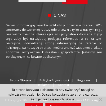
O NAS
Serwis informacyjny www.kalisz24.info.pl powstał w czerwcu 2015 ro
Docieramy do szerokiej rzeszy odbiorców nie tylko w naszym regioni
nas każdy znajdzie interesujące go i przydatne informacje. Dążymy
tego żeby być najszybciej podającą informacje, a co za tym idz
najczęściej odwiedzaną stroną informacyjną na terenie powi
kaliskiego. Na naszych stronach można znaleźć wiadomości, aktualno
sportowe, rozrywkowe, kulturalne i gospodarcze. Jesteśmy serwi
obiektywnym i całkowicie apolitycznym.
Strona Główna
Polityka Prywatności
Regulamin
Reklama
Kontakt
Ta strona korzysta z ciasteczek aby świadczyć usługi na
najwyższym poziomie. Dalsze korzystanie ze strony oznacza,
że zgadzasz się na ich użycie.
© Copyright 2020
Kalisz24.info.pl
| Projekt i wykonanie
EGDDesign
|
Hosting zapewnia
thecamels.org