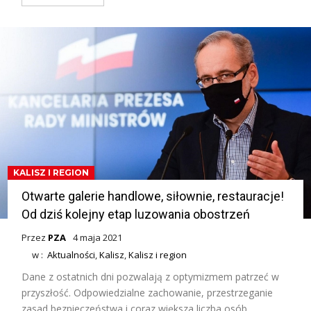
KALISZ I REGION
Otwarte galerie handlowe, siłownie, restauracje!
Od dziś kolejny etap luzowania obostrzeń
Przez
PZA
4 maja 2021
w :
Aktualności
,
Kalisz
,
Kalisz i region
Dane z ostatnich dni pozwalają z optymizmem patrzeć w
przyszłość. Odpowiedzialne zachowanie, przestrzeganie
zasad bezpieczeństwa i coraz większa liczba osób