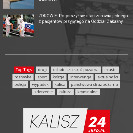
ZDROWIE. Pogorszył się stan zdrowia jednego
z pacjentów przyjętego na Oddział Zakaźny
Top Tags
drogi
ochotnicza straż pożarna
miasto
rozrywka
sport
kolizja
interwencja
aktualności
policja
wypadek
kalisz
państwowa straż pożarna
zderzenie
kultura
kryminalne