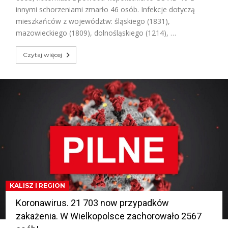
innymi schorzeniami zmarło 46 osób. Infekcje dotyczą
mieszkańców z województw: śląskiego (1831),
mazowieckiego (1809), dolnośląskiego (1214), …
Czytaj więcej
KALISZ I REGION
Koronawirus. 21 703 now przypadków
zakażenia. W Wielkopolsce zachorowało 2567