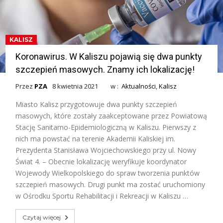
KALISZ
Koronawirus. W Kaliszu pojawią się dwa punkty
szczepień masowych. Znamy ich lokalizację!
Przez
PZA
8 kwietnia 2021
w :
Aktualności
,
Kalisz
Miasto Kalisz przygotowuje dwa punkty szczepień
masowych, które zostały zaakceptowane przez Powiatową
Stację Sanitarno-Epidemiologiczną w Kaliszu. Pierwszy z
nich ma powstać na terenie Akademii Kaliskiej im.
Prezydenta Stanisława Wojciechowskiego przy ul. Nowy
Świat 4. – Obecnie lokalizację weryfikuje koordynator
Wojewody Wielkopolskiego do spraw tworzenia punktów
szczepień masowych. Drugi punkt ma zostać uruchomiony
w Ośrodku Sportu Rehabilitacji i Rekreacji w Kaliszu …
Czytaj więcej