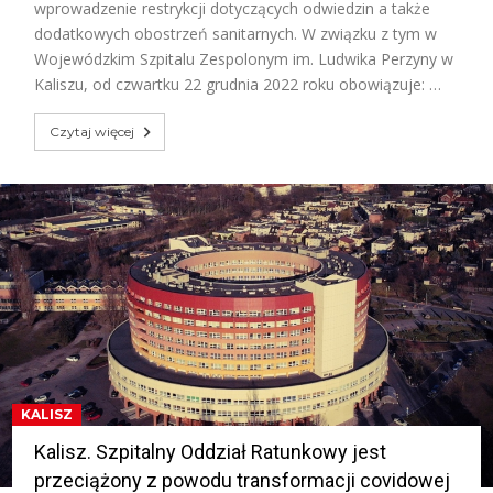
wprowadzenie restrykcji dotyczących odwiedzin a także
dodatkowych obostrzeń sanitarnych. W związku z tym w
Wojewódzkim Szpitalu Zespolonym im. Ludwika Perzyny w
Kaliszu, od czwartku 22 grudnia 2022 roku obowiązuje: …
Czytaj więcej
KALISZ
Kalisz. Szpitalny Oddział Ratunkowy jest
przeciążony z powodu transformacji covidowej