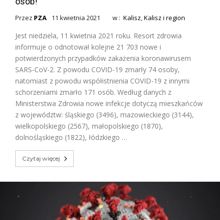
osób!
Przez
PZA
11 kwietnia 2021
w :
Kalisz
,
Kalisz i region
Jest niedziela, 11 kwietnia 2021 roku. Resort zdrowia
informuje o odnotował kolejne 21 703 nowe i
potwierdzonych przypadków zakażenia koronawirusem
SARS-CoV-2. Z powodu COVID-19 zmarły 74 osoby,
natomiast z powodu współistnienia COVID-19 z innymi
schorzeniami zmarło 171 osób. Według danych z
Ministerstwa Zdrowia nowe infekcje dotyczą mieszkańców
z województw: śląskiego (3496), mazowieckiego (3144),
wielkopolskiego (2567), małopolskiego (1870),
dolnośląskiego (1822), łódzkiego …
Czytaj więcej