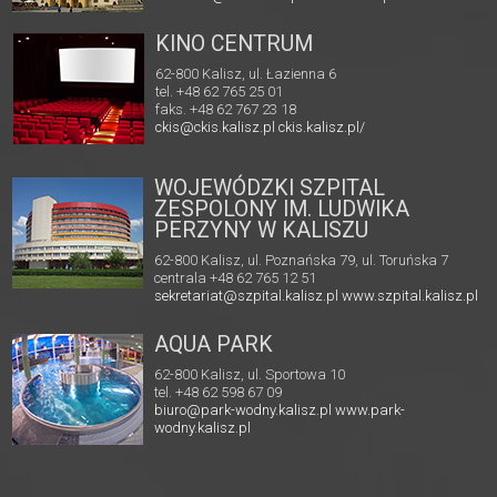
KINO CENTRUM
62-800 Kalisz, ul. Łazienna 6
tel. +48 62 765 25 01
faks. +48 62 767 23 18
ckis@ckis.kalisz.pl
ckis.kalisz.pl/
WOJEWÓDZKI SZPITAL
ZESPOLONY IM. LUDWIKA
PERZYNY W KALISZU
62-800 Kalisz, ul. Poznańska 79, ul. Toruńska 7
centrala +48 62 765 12 51
sekretariat@szpital.kalisz.pl
www.szpital.kalisz.pl
AQUA PARK
62-800 Kalisz, ul. Sportowa 10
tel. +48 62 598 67 09
biuro@park-wodny.kalisz.pl
www.park-
wodny.kalisz.pl