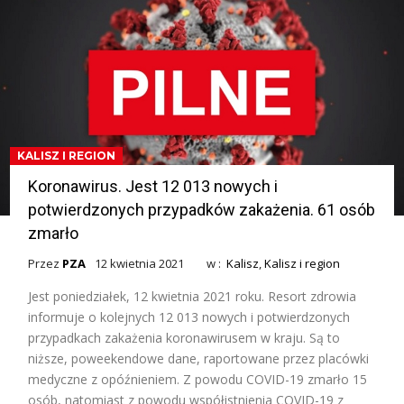
KALISZ I REGION
Koronawirus. Jest 12 013 nowych i
potwierdzonych przypadków zakażenia. 61 osób
zmarło
Przez
PZA
12 kwietnia 2021
w :
Kalisz
,
Kalisz i region
Jest poniedziałek, 12 kwietnia 2021 roku. Resort zdrowia
informuje o kolejnych 12 013 nowych i potwierdzonych
przypadkach zakażenia koronawirusem w kraju. Są to
niższe, poweekendowe dane, raportowane przez placówki
medyczne z opóźnieniem. Z powodu COVID-19 zmarło 15
osób, natomiast z powodu współistnienia COVID-19 z