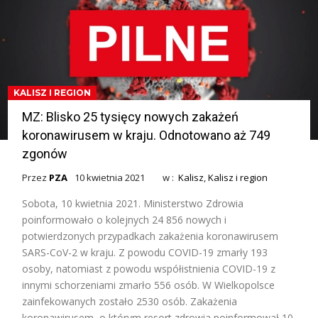
KALISZ I REGION
MZ: Blisko 25 tysięcy nowych zakażeń
koronawirusem w kraju. Odnotowano aż 749
zgonów
Przez
PZA
10 kwietnia 2021
w :
Kalisz
,
Kalisz i region
Sobota, 10 kwietnia 2021. Ministerstwo Zdrowia
poinformowało o kolejnych 24 856 nowych i
potwierdzonych przypadkach zakażenia koronawirusem
SARS-CoV-2 w kraju. Z powodu COVID-19 zmarły 193
osoby, natomiast z powodu współistnienia COVID-19 z
innymi schorzeniami zmarło 556 osób. W Wielkopolsce
zainfekowanych zostało 2530 osób. Zakażenia
koronawirusem, o którym resort zdrowia poinformował 10