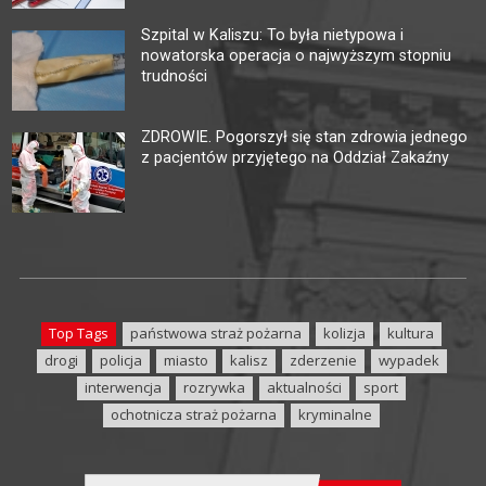
Szpital w Kaliszu: To była nietypowa i
nowatorska operacja o najwyższym stopniu
trudności
ZDROWIE. Pogorszył się stan zdrowia jednego
z pacjentów przyjętego na Oddział Zakaźny
Top Tags
państwowa straż pożarna
kolizja
kultura
drogi
policja
miasto
kalisz
zderzenie
wypadek
interwencja
rozrywka
aktualności
sport
ochotnicza straż pożarna
kryminalne