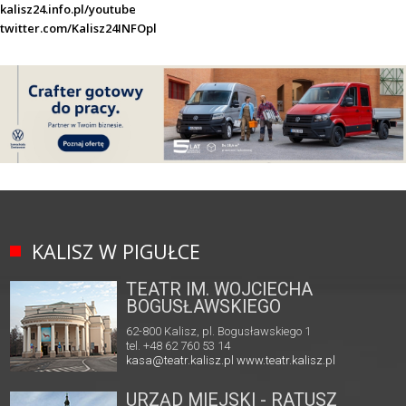
kalisz24.info.pl/youtube
twitter.com/Kalisz24INFOpl
KALISZ W PIGUŁCE
TEATR IM. WOJCIECHA
BOGUSŁAWSKIEGO
62-800 Kalisz, pl. Bogusławskiego 1
tel. +48 62 760 53 14
kasa@teatr.kalisz.pl
www.teatr.kalisz.pl
URZĄD MIEJSKI - RATUSZ