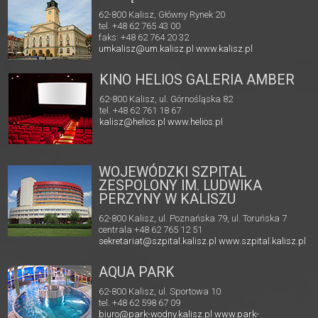
62-800 Kalisz, Główny Rynek 20
tel. +48 62 765 43 00
faks: +48 62 764 20 32
umkalisz@um.kalisz.pl
www.kalisz.pl
KINO HELIOS GALERIA AMBER
62-800 Kalisz, ul. Górnośląska 82
tel. +48 62 761 18 67
kalisz@helios.pl
www.helios.pl
WOJEWÓDZKI SZPITAL
ZESPOLONY IM. LUDWIKA
PERZYNY W KALISZU
62-800 Kalisz, ul. Poznańska 79, ul. Toruńska 7
centrala +48 62 765 12 51
sekretariat@szpital.kalisz.pl
www.szpital.kalisz.pl
AQUA PARK
62-800 Kalisz, ul. Sportowa 10
tel. +48 62 598 67 09
biuro@park-wodny.kalisz.pl
www.park-