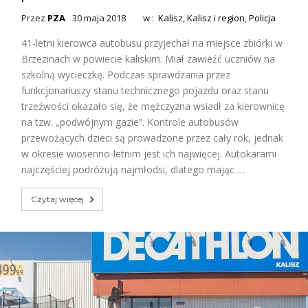
Przez
PZA
30 maja 2018
w :
Kalisz
,
Kalisz i region
,
Policja
41-letni kierowca autobusu przyjechał na miejsce zbiórki w
Brzezinach w powiecie kaliskim. Miał zawieźć uczniów na
szkolną wycieczkę. Podczas sprawdzania przez
funkcjonariuszy stanu technicznego pojazdu oraz stanu
trzeźwości okazało się, że mężczyzna wsiadł za kierownicę
na tzw. „podwójnym gazie”. Kontrole autobusów
przewożących dzieci są prowadzone przez cały rok, jednak
w okresie wiosenno-letnim jest ich najwięcej. Autokarami
najczęściej podróżują najmłodsi, dlatego mając …
Czytaj więcej