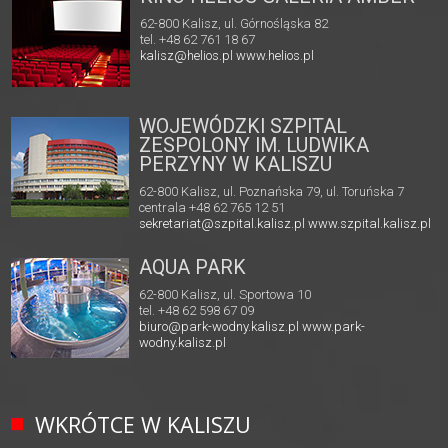
62-800 Kalisz, ul. Górnośląska 82
tel. +48 62 761 18 67
kalisz@helios.pl
www.helios.pl
WOJEWÓDZKI SZPITAL
ZESPOLONY IM. LUDWIKA
PERZYNY W KALISZU
62-800 Kalisz, ul. Poznańska 79, ul. Toruńska 7
centrala +48 62 765 12 51
sekretariat@szpital.kalisz.pl
www.szpital.kalisz.pl
AQUA PARK
62-800 Kalisz, ul. Sportowa 10
tel. +48 62 598 67 09
biuro@park-wodny.kalisz.pl
www.park-
wodny.kalisz.pl
WKRÓTCE W KALISZU