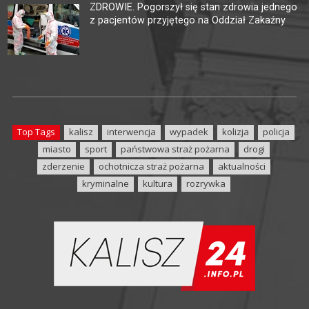
ZDROWIE. Pogorszył się stan zdrowia jednego
z pacjentów przyjętego na Oddział Zakaźny
Top Tags
kalisz
interwencja
wypadek
kolizja
policja
miasto
sport
państwowa straż pożarna
drogi
zderzenie
ochotnicza straż pożarna
aktualności
kryminalne
kultura
rozrywka