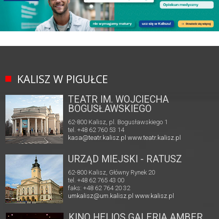
KALISZ W PIGUŁCE
TEATR IM. WOJCIECHA
BOGUSŁAWSKIEGO
62-800 Kalisz, pl. Bogusławskiego 1
tel. +48 62 760 53 14
kasa@teatr.kalisz.pl
www.teatr.kalisz.pl
URZĄD MIEJSKI - RATUSZ
62-800 Kalisz, Główny Rynek 20
tel. +48 62 765 43 00
faks: +48 62 764 20 32
umkalisz@um.kalisz.pl
www.kalisz.pl
KINO HELIOS GALERIA AMBER