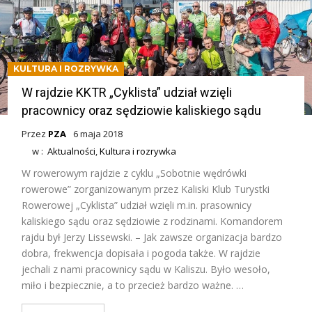
KULTURA I ROZRYWKA
W rajdzie KKTR „Cyklista” udział wzięli
pracownicy oraz sędziowie kaliskiego sądu
Przez
PZA
6 maja 2018
w :
Aktualności
,
Kultura i rozrywka
W rowerowym rajdzie z cyklu „Sobotnie wędrówki
rowerowe” zorganizowanym przez Kaliski Klub Turystki
Rowerowej „Cyklista” udział wzięli m.in. prasownicy
kaliskiego sądu oraz sędziowie z rodzinami. Komandorem
rajdu był Jerzy Lissewski. – Jak zawsze organizacja bardzo
dobra, frekwencja dopisała i pogoda także. W rajdzie
jechali z nami pracownicy sądu w Kaliszu. Było wesoło,
miło i bezpiecznie, a to przecież bardzo ważne. …