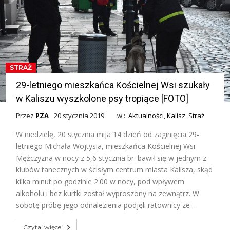
STRAŻ
29-letniego mieszkańca Kościelnej Wsi szukały
w Kaliszu wyszkolone psy tropiące [FOTO]
Przez
PZA
20 stycznia 2019
w :
Aktualności
,
Kalisz
,
Straż
W niedzielę, 20 stycznia mija 14 dzień od zaginięcia 29-
letniego Michała Wojtysia, mieszkańca Kościelnej Wsi.
Mężczyzna w nocy z 5,6 stycznia br. bawił się w jednym z
klubów tanecznych w ścisłym centrum miasta Kalisza, skąd
kilka minut po godzinie 2.00 w nocy, pod wpływem
alkoholu i bez kurtki został wyproszony na zewnątrz. W
sobotę próbę jego odnalezienia podjęli ratownicy ze …
Czytaj więcej