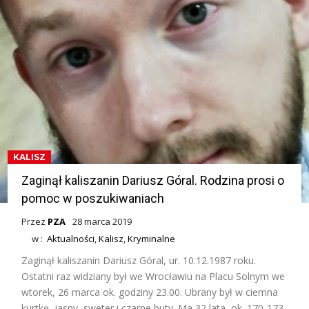
KALISZ
Zaginął kaliszanin Dariusz Góral. Rodzina prosi o
pomoc w poszukiwaniach
Przez
PZA
28 marca 2019
w :
Aktualności
,
Kalisz
,
Kryminalne
Zaginął kaliszanin Dariusz Góral, ur. 10.12.1987 roku.
Ostatni raz widziany był we Wrocławiu na Placu Solnym we
wtorek, 26 marca ok. godziny 23.00. Ubrany był w ciemna
kurtkę, jasny, sweter i czarne buty. Ma 32 lata, ok. 170-173