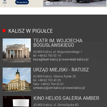
KALISZ W PIGUŁCE
TEATR IM. WOJCIECHA
BOGUSŁAWSKIEGO
62-800 Kalisz, pl. Bogusławskiego 1
tel. +48 62 760 53 14
kasa@teatr.kalisz.pl
www.teatr.kalisz.pl
URZĄD MIEJSKI - RATUSZ
62-800 Kalisz, Główny Rynek 20
tel. +48 62 765 43 00
faks: +48 62 764 20 32
umkalisz@um.kalisz.pl
www.kalisz.pl
KINO HELIOS GALERIA AMBER
62-800 Kalisz, ul. Górnośląska 82