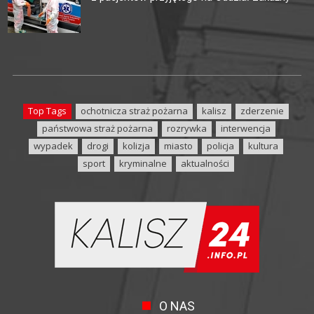
Top Tags
ochotnicza straż pożarna
kalisz
zderzenie
państwowa straż pożarna
rozrywka
interwencja
wypadek
drogi
kolizja
miasto
policja
kultura
sport
kryminalne
aktualności
O NAS