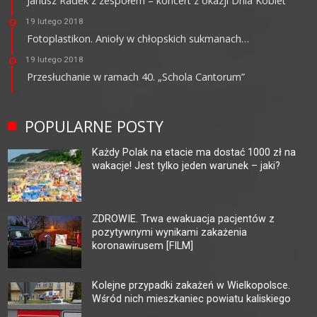
Janusz Radek z zespołem – koncert z okazji Dnia Kobiet
19 lutego 2018
Fotoplastikon. Anioły w chłopskich sukmanach…
19 lutego 2018
Przesłuchanie w ramach 40. „Schola Cantorum”
POPULARNE POSTY
Każdy Polak na etacie ma dostać 1000 zł na
wakacje! Jest tylko jeden warunek – jaki?
ZDROWIE. Trwa ewakuacja pacjentów z
pozytywnymi wynikami zakażenia
koronawirusem [FILM]
Kolejne przypadki zakażeń w Wielkopolsce.
Wśród nich mieszkaniec powiatu kaliskiego