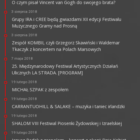
O czym pisał Vincent van Gogh do swojego brata?
3 sierpnia 2018
Grupy IRA i CREE będą gwiazdami XII edycji Festiwalu
Muzycznego Gramy nad Prosną
3 sierpnia 2018
Zespół KOMBII, czyli Grzegorz Skawiński i Waldemar
Tkaczyk z koncertem na Polach Marsowych
7 maja 2018
25. Międzynarodowy Festiwal Artystycznych Działań
Ulicznych LA STRADA. [PROGRAM]
19 lutego 2018
MICHAŁ SZPAK z zespołem
19 lutego 2018
CARRANTUOHILL & SALAKE – muzyka i taniec irlandzki
19 lutego 2018
SHALOM VIII Festiwal Piosenki Żydowskiej i Izraelskiej
19 lutego 2018