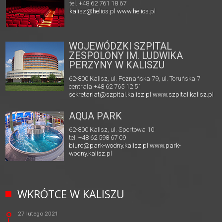
tel. +48 62 761 18 67
kalisz@helios.pl
www.helios.pl
WOJEWÓDZKI SZPITAL
ZESPOLONY IM. LUDWIKA
PERZYNY W KALISZU
62-800 Kalisz, ul. Poznańska 79, ul. Toruńska 7
centrala +48 62 765 12 51
sekretariat@szpital.kalisz.pl
www.szpital.kalisz.pl
AQUA PARK
62-800 Kalisz, ul. Sportowa 10
tel. +48 62 598 67 09
biuro@park-wodny.kalisz.pl
www.park-
wodny.kalisz.pl
WKRÓTCE W KALISZU
27 lutego 2021