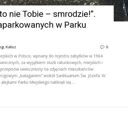
o nie Tobie – smrodzie!”.
zaparkowanych w Parku
ogi
,
Kalisz
0
iejskich w Polsce, wpisany do rejestru zabytków w 1964
nicznych, za wyjątkiem służb ratunkowych, miejskich i
a przepisów uwieczniony na zdjęciach mieszkańców
ę drogowym „bałaganem” wokół Sanktuarium Św. Józefa. W
lejkami Parku Miejskiego natknęli się …