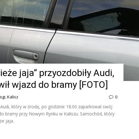
eże jaja” przyozdobiły Audi,
wił wjazd do bramy [FOTO]
ogi
,
Kalisz
0
 Audi, który w środę, po godzinie 18.00 zaparkował swój
do bramy przy Nowym Rynku w Kaliszu. Samochód, który
e jaja.