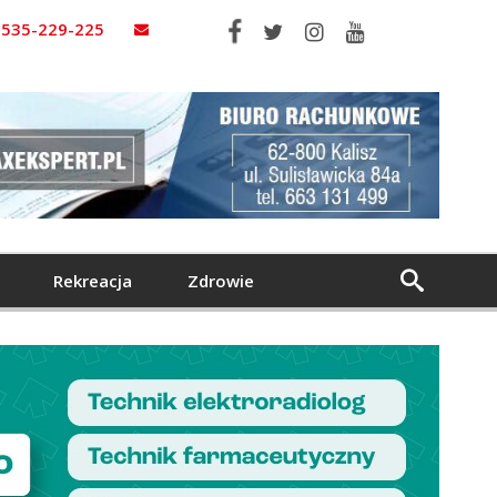
535-229-225
Rekreacja
Zdrowie