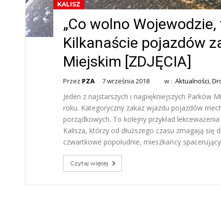
KALISZ
„Co wolno Wojewodzie, t
Kilkanaście pojazdów 
Miejskim [ZDJĘCIA]
Przez
PZA
7 września 2018
w :
Aktualności
,
Dr
Jeden z najstarszych i najpiękniejszych Parków M
roku. Kategoryczny zakaz wjazdu pojazdów mecha
porządkowych. To kolejny przykład lekceważeni
Kalisza, którzy od dłuższego czasu zmagają si
czwartkowe popołudnie, mieszkańcy spacerujący a
Czytaj więcej