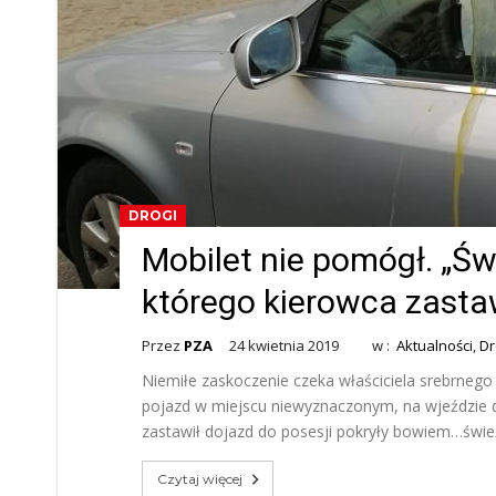
DROGI
Mobilet nie pomógł. „Świ
którego kierowca zasta
Przez
PZA
24 kwietnia 2019
w :
Aktualności
,
Dr
Niemiłe zaskoczenie czeka właściciela srebrnego
pojazd w miejscu niewyznaczonym, na wjeździe 
zastawił dojazd do posesji pokryły bowiem…śwież
Czytaj więcej