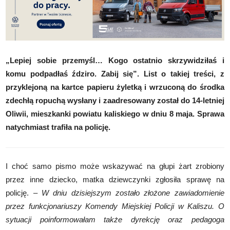
„Lepiej sobie przemyśl… Kogo ostatnio skrzywidziłaś i
komu podpadłaś ździro. Zabij się”. List o takiej treści, z
przyklejoną na kartce papieru żyletką i wrzuconą do środka
zdechłą ropuchą wysłany i zaadresowany został do 14-letniej
Oliwii, mieszkanki powiatu kaliskiego w dniu 8 maja. Sprawa
natychmiast trafiła na policję.
I choć samo pismo może wskazywać na głupi żart zrobiony
przez inne dziecko, matka dziewczynki zgłosiła sprawę na
policję. –
W dniu dzisiejszym zostało złożone zawiadomienie
przez funkcjonariuszy Komendy Miejskiej Policji w Kaliszu. O
sytuacji poinformowałam także dyrekcję oraz pedagoga