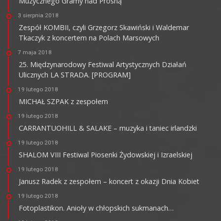
Muzycznego Gramy nad Prosną
3 sierpnia 2018
Zespół KOMBII, czyli Grzegorz Skawiński i Waldemar
Tkaczyk z koncertem na Polach Marsowych
7 maja 2018
25. Międzynarodowy Festiwal Artystycznych Działań
Ulicznych LA STRADA. [PROGRAM]
19 lutego 2018
MICHAŁ SZPAK z zespołem
19 lutego 2018
CARRANTUOHILL & SALAKE – muzyka i taniec irlandzki
19 lutego 2018
SHALOM VIII Festiwal Piosenki Żydowskiej i Izraelskiej
19 lutego 2018
Janusz Radek z zespołem – koncert z okazji Dnia Kobiet
19 lutego 2018
Fotoplastikon. Anioły w chłopskich sukmanach…