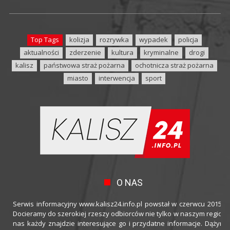
Top Tags
kolizja
rozrywka
wypadek
policja
aktualności
zderzenie
kultura
kryminalne
drogi
kalisz
państwowa straż pożarna
ochotnicza straż pożarna
miasto
interwencja
sport
O NAS
Serwis informacyjny www.kalisz24.info.pl powstał w czerwcu 2015 ro
Docieramy do szerokiej rzeszy odbiorców nie tylko w naszym regioni
nas każdy znajdzie interesujące go i przydatne informacje. Dążymy