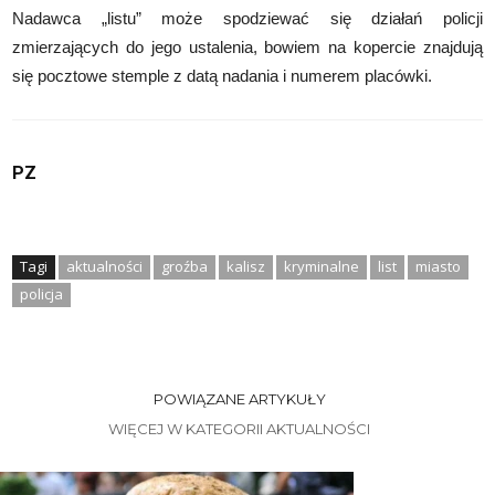
Nadawca „listu” może spodziewać się działań policji
zmierzających do jego ustalenia, bowiem na kopercie znajdują
się pocztowe stemple z datą nadania i numerem placówki.
PZ
Tagi
aktualności
groźba
kalisz
kryminalne
list
miasto
policja
POWIĄZANE ARTYKUŁY
WIĘCEJ W KATEGORII AKTUALNOŚCI