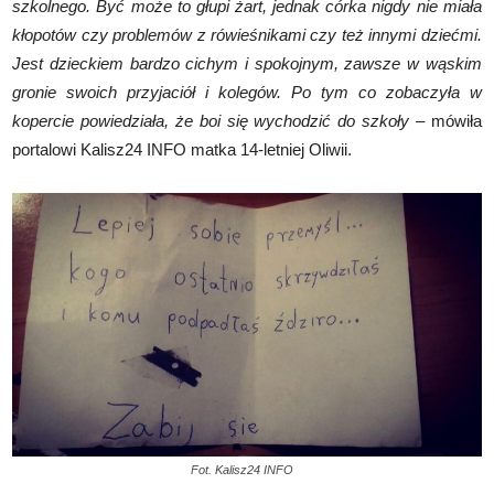
szkolnego. Być może to głupi żart, jednak córka nigdy nie miała
kłopotów czy problemów z rówieśnikami czy też innymi dziećmi.
Jest dzieckiem bardzo cichym i spokojnym, zawsze w wąskim
gronie swoich przyjaciół i kolegów. Po tym co zobaczyła w
kopercie powiedziała, że boi się wychodzić do szkoły –
mówiła
portalowi Kalisz24 INFO matka 14-letniej Oliwii.
Fot. Kalisz24 INFO