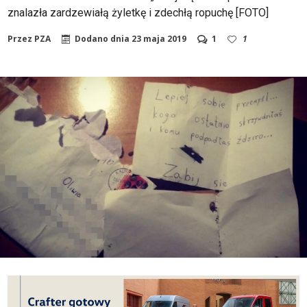
znalazła zardzewiałą żyletkę i zdechłą ropuchę [FOTO]
Przez
PZA
Dodano dnia
23 maja 2019
1
1