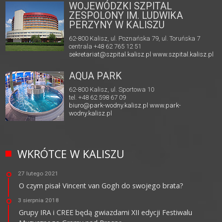
WOJEWÓDZKI SZPITAL
ZESPOLONY IM. LUDWIKA
PERZYNY W KALISZU
62-800 Kalisz, ul. Poznańska 79, ul. Toruńska 7
centrala +48 62 765 12 51
sekretariat@szpital.kalisz.pl
www.szpital.kalisz.pl
AQUA PARK
62-800 Kalisz, ul. Sportowa 10
tel. +48 62 598 67 09
biuro@park-wodny.kalisz.pl
www.park-
wodny.kalisz.pl
WKRÓTCE W KALISZU
27 lutego 2021
O czym pisał Vincent van Gogh do swojego brata?
3 sierpnia 2018
Grupy IRA i CREE będą gwiazdami XII edycji Festiwalu