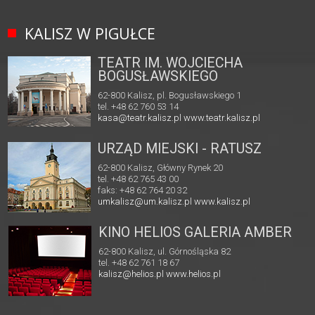
KALISZ W PIGUŁCE
TEATR IM. WOJCIECHA
BOGUSŁAWSKIEGO
62-800 Kalisz, pl. Bogusławskiego 1
tel. +48 62 760 53 14
kasa@teatr.kalisz.pl
www.teatr.kalisz.pl
URZĄD MIEJSKI - RATUSZ
62-800 Kalisz, Główny Rynek 20
tel. +48 62 765 43 00
faks: +48 62 764 20 32
umkalisz@um.kalisz.pl
www.kalisz.pl
KINO HELIOS GALERIA AMBER
62-800 Kalisz, ul. Górnośląska 82
tel. +48 62 761 18 67
kalisz@helios.pl
www.helios.pl