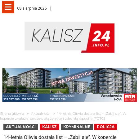
08 sierpnia 2026
Strona główna
Aktualności
14-letnia Oliwia dostała list – „Zabij się”. W
kopercie znalazła zardzewiałą żyletkę i zdechłą ropuchę [FOTO]
AKTUALNOŚCI
KALISZ
KRYMINALNE
POLICJA
14-letnia Oliwia dostała list – „Zabij się”. W kopercie