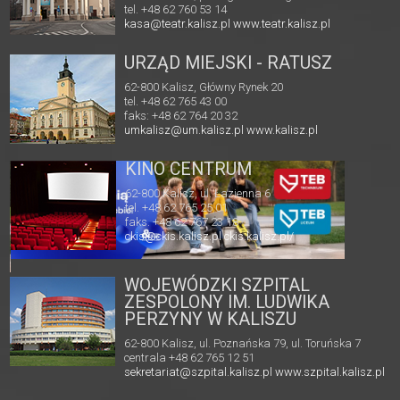
tel. +48 62 760 53 14
kasa@teatr.kalisz.pl
www.teatr.kalisz.pl
URZĄD MIEJSKI - RATUSZ
62-800 Kalisz, Główny Rynek 20
tel. +48 62 765 43 00
faks: +48 62 764 20 32
umkalisz@um.kalisz.pl
www.kalisz.pl
KINO CENTRUM
62-800 Kalisz, ul. Łazienna 6
tel. +48 62 765 25 01
faks. +48 62 767 23 18
ckis@ckis.kalisz.pl
ckis.kalisz.pl/
WOJEWÓDZKI SZPITAL
ZESPOLONY IM. LUDWIKA
PERZYNY W KALISZU
62-800 Kalisz, ul. Poznańska 79, ul. Toruńska 7
centrala +48 62 765 12 51
sekretariat@szpital.kalisz.pl
www.szpital.kalisz.pl