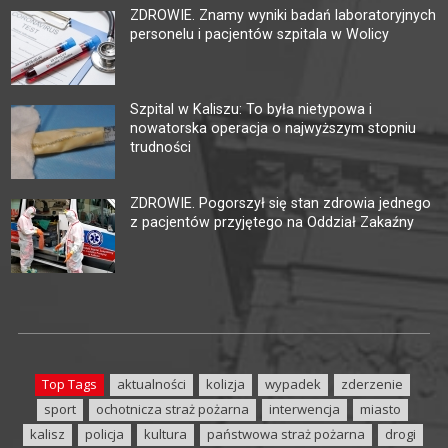
ZDROWIE. Znamy wyniki badań laboratoryjnych
personelu i pacjentów szpitala w Wolicy
Szpital w Kaliszu: To była nietypowa i
nowatorska operacja o najwyższym stopniu
trudności
ZDROWIE. Pogorszył się stan zdrowia jednego
z pacjentów przyjętego na Oddział Zakaźny
Top Tags
aktualności
kolizja
wypadek
zderzenie
sport
ochotnicza straż pożarna
interwencja
miasto
kalisz
policja
kultura
państwowa straż pożarna
drogi