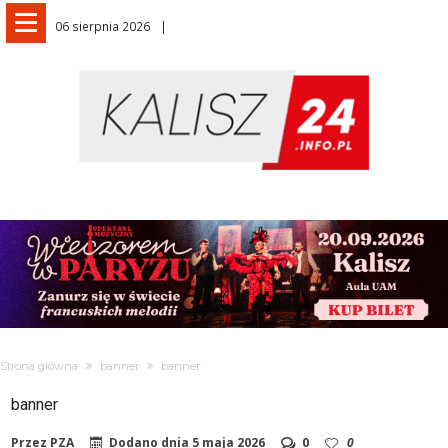
06 sierpnia 2026
Strona główna
banner
banner
banner
Przez
PZA
Dodano dnia
5 maja 2026
0
0