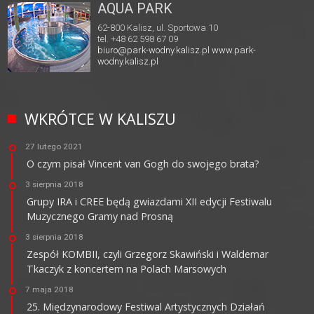
AQUA PARK
62-800 Kalisz, ul. Sportowa 10
tel. +48 62 598 67 09
biuro@park-wodny.kalisz.pl
www.park-
wodny.kalisz.pl
WKRÓTCE W KALISZU
27 lutego 2021
O czym pisał Vincent van Gogh do swojego brata?
3 sierpnia 2018
Grupy IRA i CREE będą gwiazdami XII edycji Festiwalu
Muzycznego Gramy nad Prosną
3 sierpnia 2018
Zespół KOMBII, czyli Grzegorz Skawiński i Waldemar
Tkaczyk z koncertem na Polach Marsowych
7 maja 2018
25. Międzynarodowy Festiwal Artystycznych Działań