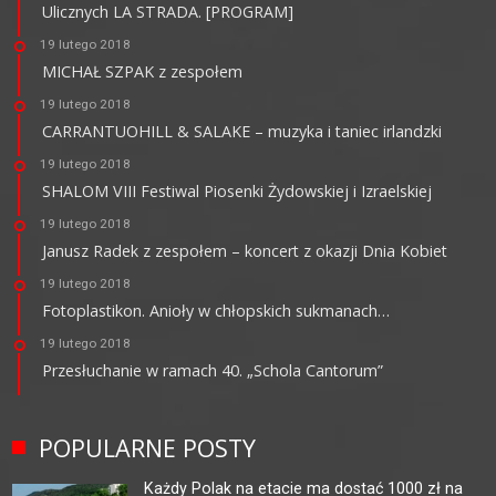
Ulicznych LA STRADA. [PROGRAM]
19 lutego 2018
MICHAŁ SZPAK z zespołem
19 lutego 2018
CARRANTUOHILL & SALAKE – muzyka i taniec irlandzki
19 lutego 2018
SHALOM VIII Festiwal Piosenki Żydowskiej i Izraelskiej
19 lutego 2018
Janusz Radek z zespołem – koncert z okazji Dnia Kobiet
19 lutego 2018
Fotoplastikon. Anioły w chłopskich sukmanach…
19 lutego 2018
Przesłuchanie w ramach 40. „Schola Cantorum”
POPULARNE POSTY
Każdy Polak na etacie ma dostać 1000 zł na