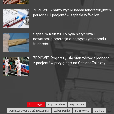
ZDROWIE. Znamy wyniki badań laboratoryjnych
personelu i pacjentów szpitala w Wolicy
Szpital w Kaliszu: To była nietypowa i
nowatorska operacja o najwyższym stopniu
trudności
ZDROWIE. Pogorszył się stan zdrowia jednego
z pacjentów przyjętego na Oddział Zakaźny
Top Tags
kryminalne
wypadek
państwowa straż pożarna
zderzenie
rozrywka
policja