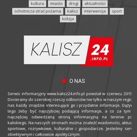
kultura
miasto
drogi
aktualności
ochotnicza straż pożarna
kalisz
interwencja
sport
kolizja
O NAS
Serwis informacyjny www.kalisz24.info.pl powstał w czerwcu 2015 ro
Docieramy do szerokiej rzeszy odbiorców nie tylko w naszym regioni
nas każdy znajdzie interesujące go i przydatne informacje. Dążymy
tego żeby być najszybciej podającą informacje, a co za tym idz
najczęściej odwiedzaną stroną informacyjną na terenie powi
kaliskiego. Na naszych stronach można znaleźć wiadomości, aktualno
sportowe, rozrywkowe, kulturalne i gospodarcze. Jesteśmy serwi
obiektywnym i całkowicie apolitycznym.