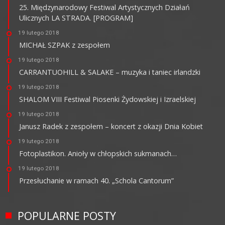
25. Międzynarodowy Festiwal Artystycznych Działań
Ulicznych LA STRADA. [PROGRAM]
19 lutego 2018
MICHAŁ SZPAK z zespołem
19 lutego 2018
CARRANTUOHILL & SALAKE – muzyka i taniec irlandzki
19 lutego 2018
SHALOM VIII Festiwal Piosenki Żydowskiej i Izraelskiej
19 lutego 2018
Janusz Radek z zespołem – koncert z okazji Dnia Kobiet
19 lutego 2018
Fotoplastikon. Anioły w chłopskich sukmanach…
19 lutego 2018
Przesłuchanie w ramach 40. „Schola Cantorum”
POPULARNE POSTY