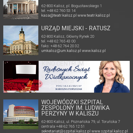
62-800 Kalisz, pl. Bogusławskiego 1
tel. +48 62 760 53 14
kasa@teatr.kalisz.pl
www.teatr.kalisz.pl
URZĄD MIEJSKI - RATUSZ
62-800 Kalisz, Główny Rynek 20
tel. +48 62 765 43 00
faks: +48 62 764 20 32
umkalisz@um.kalisz.pl
www.kalisz.pl
KINO CENTRUM
62-800 Kalisz, ul. Łazienna 6
tel. +48 62 765 25 01
faks. +48 62 767 23 18
ckis@ckis.kalisz.pl
ckis.kalisz.pl/
WOJEWÓDZKI SZPITAL
ZESPOLONY IM. LUDWIKA
PERZYNY W KALISZU
62-800 Kalisz, ul. Poznańska 79, ul. Toruńska 7
centrala +48 62 765 12 51
sekretariat@szpital.kalisz.pl
www.szpital.kalisz.pl