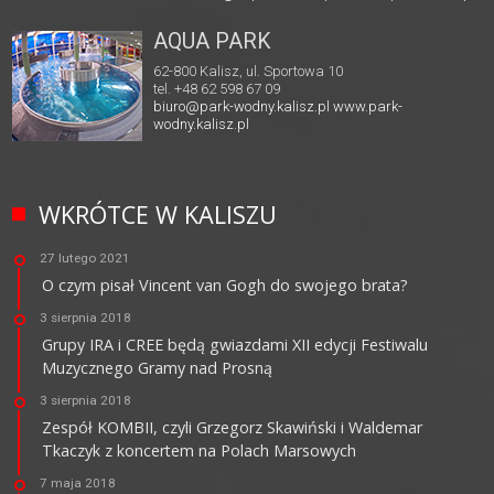
AQUA PARK
62-800 Kalisz, ul. Sportowa 10
tel. +48 62 598 67 09
biuro@park-wodny.kalisz.pl
www.park-
wodny.kalisz.pl
WKRÓTCE W KALISZU
27 lutego 2021
O czym pisał Vincent van Gogh do swojego brata?
3 sierpnia 2018
Grupy IRA i CREE będą gwiazdami XII edycji Festiwalu
Muzycznego Gramy nad Prosną
3 sierpnia 2018
Zespół KOMBII, czyli Grzegorz Skawiński i Waldemar
Tkaczyk z koncertem na Polach Marsowych
7 maja 2018