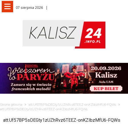
07 sierpnia 2026
Strona główna
att.Uf57BP5sDEGty1zUZhRvz6TEEZ-onKZIbzMfU6-FQWs
att.Uf57BP5sDEGty1zUZhRvz6TEEZ-onKZIbzMfU6-FQWs
att.Uf57BP5sDEGty1zUZhRvz6TEEZ-onKZIbzMfU6-FQWs