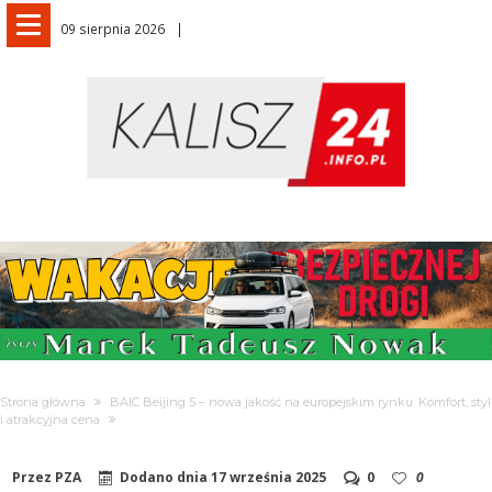
09 sierpnia 2026
Strona główna
BAIC Beijing 5 – nowa jakość na europejskim rynku. Komfort, styl
i atrakcyjna cena
Przez
PZA
Dodano dnia
17 września 2025
0
0