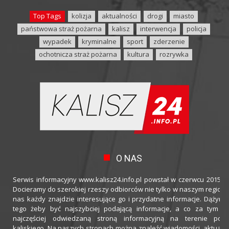
Top Tags
kolizja
aktualności
drogi
miasto
państwowa straż pożarna
kalisz
interwencja
policja
wypadek
kryminalne
sport
zderzenie
ochotnicza straż pożarna
kultura
rozrywka
O NAS
Serwis informacyjny www.kalisz24.info.pl powstał w czerwcu 2015 ro
Docieramy do szerokiej rzeszy odbiorców nie tylko w naszym regioni
nas każdy znajdzie interesujące go i przydatne informacje. Dążymy
tego żeby być najszybciej podającą informacje, a co za tym idz
najczęściej odwiedzaną stroną informacyjną na terenie powi
kaliskiego. Na naszych stronach można znaleźć wiadomości, aktualno