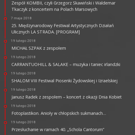
Zespół KOMBII, czyli Grzegorz Skawiński i Waldemar
Tkaczyk z koncertem na Polach Marsowych
7 maja 2018
25. Międzynarodowy Festiwal Artystycznych Działań
Ulicznych LA STRADA. [PROGRAM]
19 lutego 2018
MICHAŁ SZPAK z zespołem
19 lutego 2018
CARRANTUOHILL & SALAKE – muzyka i taniec irlandzki
19 lutego 2018
SHALOM VIII Festiwal Piosenki Żydowskiej i Izraelskiej
19 lutego 2018
Janusz Radek z zespołem – koncert z okazji Dnia Kobiet
19 lutego 2018
Fotoplastikon. Anioły w chłopskich sukmanach…
19 lutego 2018
Przesłuchanie w ramach 40. „Schola Cantorum”