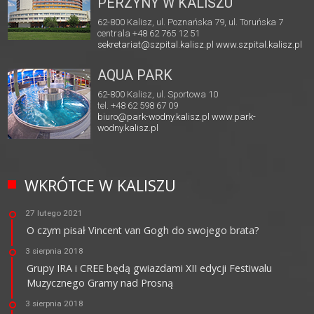
PERZYNY W KALISZU
62-800 Kalisz, ul. Poznańska 79, ul. Toruńska 7
centrala +48 62 765 12 51
sekretariat@szpital.kalisz.pl
www.szpital.kalisz.pl
AQUA PARK
62-800 Kalisz, ul. Sportowa 10
tel. +48 62 598 67 09
biuro@park-wodny.kalisz.pl
www.park-
wodny.kalisz.pl
WKRÓTCE W KALISZU
27 lutego 2021
O czym pisał Vincent van Gogh do swojego brata?
3 sierpnia 2018
Grupy IRA i CREE będą gwiazdami XII edycji Festiwalu
Muzycznego Gramy nad Prosną
3 sierpnia 2018