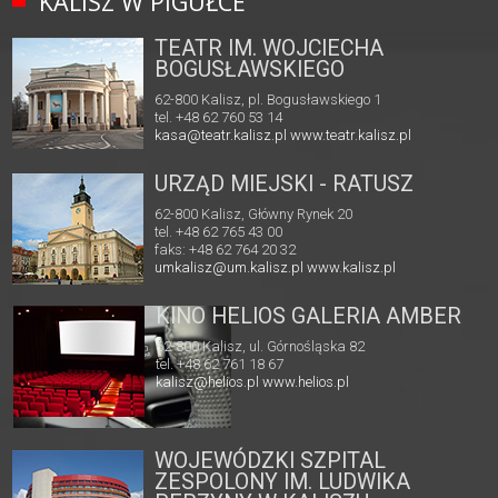
KALISZ W PIGUŁCE
TEATR IM. WOJCIECHA
BOGUSŁAWSKIEGO
62-800 Kalisz, pl. Bogusławskiego 1
tel. +48 62 760 53 14
kasa@teatr.kalisz.pl
www.teatr.kalisz.pl
URZĄD MIEJSKI - RATUSZ
62-800 Kalisz, Główny Rynek 20
tel. +48 62 765 43 00
faks: +48 62 764 20 32
umkalisz@um.kalisz.pl
www.kalisz.pl
KINO HELIOS GALERIA AMBER
62-800 Kalisz, ul. Górnośląska 82
tel. +48 62 761 18 67
kalisz@helios.pl
www.helios.pl
WOJEWÓDZKI SZPITAL
ZESPOLONY IM. LUDWIKA