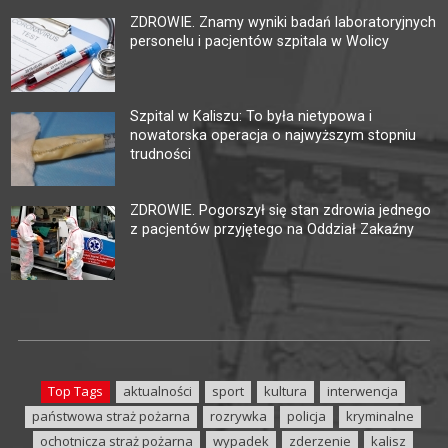
ZDROWIE. Znamy wyniki badań laboratoryjnych
personelu i pacjentów szpitala w Wolicy
Szpital w Kaliszu: To była nietypowa i
nowatorska operacja o najwyższym stopniu
trudności
ZDROWIE. Pogorszył się stan zdrowia jednego
z pacjentów przyjętego na Oddział Zakaźny
Top Tags
aktualności
sport
kultura
interwencja
państwowa straż pożarna
rozrywka
policja
kryminalne
ochotnicza straż pożarna
wypadek
zderzenie
kalisz