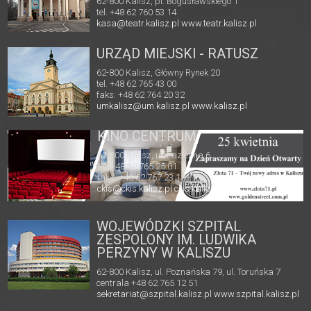
62-800 Kalisz, pl. Bogusławskiego 1
tel. +48 62 760 53 14
kasa@teatr.kalisz.pl
www.teatr.kalisz.pl
URZĄD MIEJSKI - RATUSZ
62-800 Kalisz, Główny Rynek 20
tel. +48 62 765 43 00
faks: +48 62 764 20 32
umkalisz@um.kalisz.pl
www.kalisz.pl
KINO CENTRUM
62-800 Kalisz, ul. Łazienna 6
tel. +48 62 765 25 01
faks. +48 62 767 23 18
ckis@ckis.kalisz.pl
ckis.kalisz.pl/
WOJEWÓDZKI SZPITAL
ZESPOLONY IM. LUDWIKA
PERZYNY W KALISZU
62-800 Kalisz, ul. Poznańska 79, ul. Toruńska 7
centrala +48 62 765 12 51
sekretariat@szpital.kalisz.pl
www.szpital.kalisz.pl