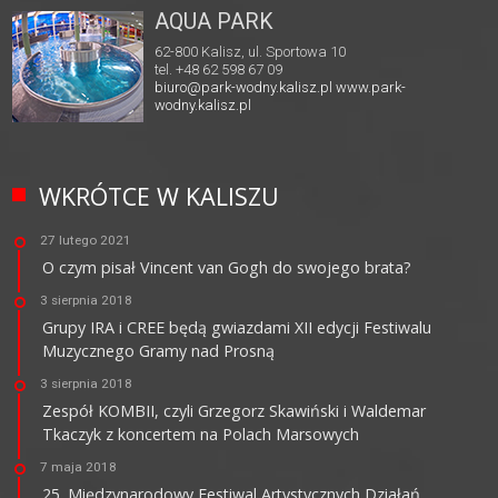
AQUA PARK
62-800 Kalisz, ul. Sportowa 10
tel. +48 62 598 67 09
biuro@park-wodny.kalisz.pl
www.park-
wodny.kalisz.pl
WKRÓTCE W KALISZU
27 lutego 2021
O czym pisał Vincent van Gogh do swojego brata?
3 sierpnia 2018
Grupy IRA i CREE będą gwiazdami XII edycji Festiwalu
Muzycznego Gramy nad Prosną
3 sierpnia 2018
Zespół KOMBII, czyli Grzegorz Skawiński i Waldemar
Tkaczyk z koncertem na Polach Marsowych
7 maja 2018
25. Międzynarodowy Festiwal Artystycznych Działań