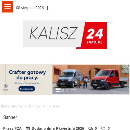
08 sierpnia 2026
Strona główna
Banner
Banner
Banner
Przez
PZA
Dodano dnia
9 kwietnia 2026
0
0