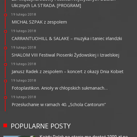
Ulicznych LA STRADA. [PROGRAM]
19 lutego 2018
MICHAŁ SZPAK z zespołem
19 lutego 2018
CARRANTUOHILL & SALAKE – muzyka i taniec irlandzki
19 lutego 2018
SHALOM VIII Festiwal Piosenki Żydowskiej i Izraelskiej
19 lutego 2018
Janusz Radek z zespołem – koncert z okazji Dnia Kobiet
19 lutego 2018
Fotoplastikon. Anioły w chłopskich sukmanach…
19 lutego 2018
Przesłuchanie w ramach 40. „Schola Cantorum”
POPULARNE POSTY
Każdy Polak na etacie ma dostać 1000 zł na