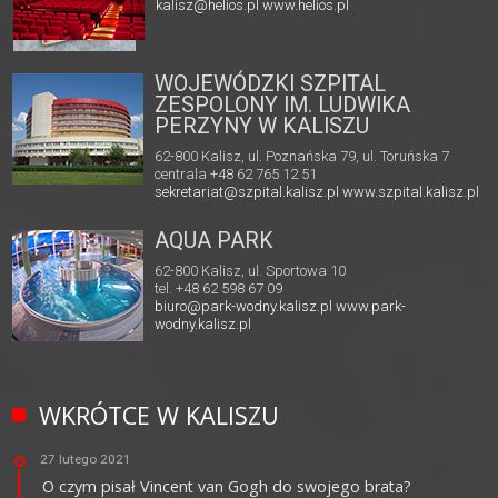
kalisz@helios.pl
www.helios.pl
WOJEWÓDZKI SZPITAL
ZESPOLONY IM. LUDWIKA
PERZYNY W KALISZU
62-800 Kalisz, ul. Poznańska 79, ul. Toruńska 7
centrala +48 62 765 12 51
sekretariat@szpital.kalisz.pl
www.szpital.kalisz.pl
AQUA PARK
62-800 Kalisz, ul. Sportowa 10
tel. +48 62 598 67 09
biuro@park-wodny.kalisz.pl
www.park-
wodny.kalisz.pl
WKRÓTCE W KALISZU
27 lutego 2021
O czym pisał Vincent van Gogh do swojego brata?