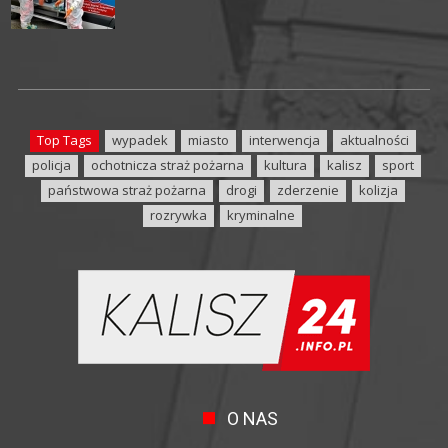
Top Tags
wypadek
miasto
interwencja
aktualności
policja
ochotnicza straż pożarna
kultura
kalisz
sport
państwowa straż pożarna
drogi
zderzenie
kolizja
rozrywka
kryminalne
O NAS