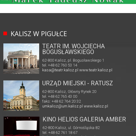
KALISZ W PIGUŁCE
TEATR IM. WOJCIECHA
BOGUSŁAWSKIEGO
62-800 Kalisz, pl. Bogusławskiego 1
tel. +48 62 760 53 14
kasa@teatr.kalisz.pl
www.teatr.kalisz.pl
URZĄD MIEJSKI - RATUSZ
62-800 Kalisz, Główny Rynek 20
tel. +48 62 765 43 00
faks: +48 62 764 20 32
umkalisz@um.kalisz.pl
www.kalisz.pl
KINO HELIOS GALERIA AMBER
62-800 Kalisz, ul. Górnośląska 82
tel. +48 62 761 18 67