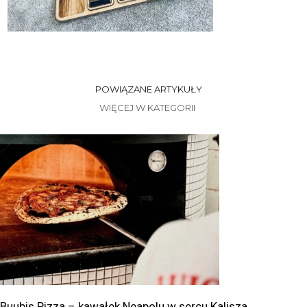
POWIĄZANE ARTYKUŁY
WIĘCEJ W KATEGORII
Buubis Pizza – kawałek Neapolu w sercu Kalisza