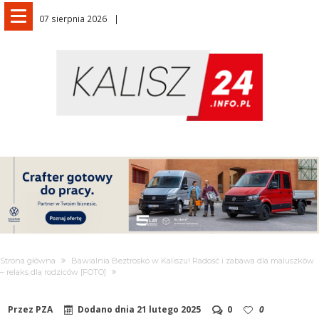
07 sierpnia 2026
Strona główna
Bawialnia Beztrosko w Kaliszu! Radość i zabawa dla maluszków
– relaks dla rodziców [FOTO]
Przez
PZA
Dodano dnia
21 lutego 2025
0
0