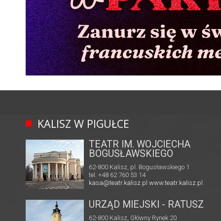
KALISZ W PIGUŁCE
TEATR IM. WOJCIECHA
BOGUSŁAWSKIEGO
62-800 Kalisz, pl. Bogusławskiego 1
tel. +48 62 760 53 14
kasa@teatr.kalisz.pl
www.teatr.kalisz.pl
URZĄD MIEJSKI - RATUSZ
62-800 Kalisz, Główny Rynek 20