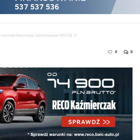
 wywołał fascynację wśród kaliszan [FOTO]
0
0