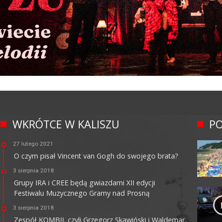
WKRÓTCE W KALISZU
PO
27 lutego 2021
O czym pisał Vincent van Gogh do swojego brata?
3 sierpnia 2018
Grupy IRA i CREE będą gwiazdami XII edycji
Festiwalu Muzycznego Gramy nad Prosną
3 sierpnia 2018
Zespół KOMBII, czyli Grzegorz Skawiński i Waldemar