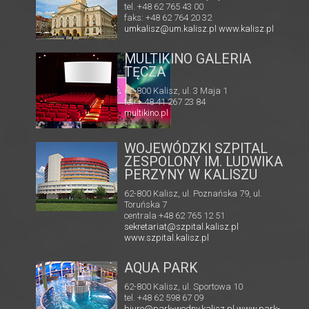
tel. +48 62 765 43 00
faks: +48 62 764 20 32
umkalisz@um.kalisz.pl
www.kalisz.pl
MULTIKINO GALERIA
RIA
TĘCZA
62-800 Kalisz, ul. 3 Maja 1
tel. + 48 41 267 23 84
 82
multikino.pl
l
WOJEWÓDZKI SZPITAL
ZESPOLONY IM. LUDWIKA
PERZYNY W KALISZU
62-800 Kalisz, ul. Poznańska 79, ul.
Toruńska 7
centrala +48 62 765 12 51
sekretariat@szpital.kalisz.pl
www.szpital.kalisz.pl
AQUA PARK
62-800 Kalisz, ul. Sportowa 10
tel. +48 62 598 67 09
biuro@park-wodny.kalisz.pl
www.park-