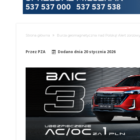
Strona główna
Burza geomagnetyczna nad Polską! Alert zorzowy
Przez
PZA
Dodano dnia
20 stycznia 2026