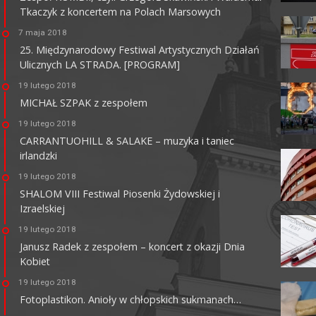
Tkaczyk z koncertem na Polach Marsowych
7 maja 2018
25. Międzynarodowy Festiwal Artystycznych Działań
Ulicznych LA STRADA. [PROGRAM]
KINO CENTRUM
19 lutego 2018
62-800 Kalisz, ul. Łazienna 6
MICHAŁ SZPAK z zespołem
tel. +48 62 765 25 01
faks. +48 62 767 23 18
19 lutego 2018
ckis@ckis.kalisz.pl
ckis.kalisz.pl/
CARRANTUOHILL & SALAKE – muzyka i taniec
irlandzki
19 lutego 2018
SHALOM VIII Festiwal Piosenki Żydowskiej i
Izraelskiej
19 lutego 2018
Janusz Radek z zespołem – koncert z okazji Dnia
Kobiet
19 lutego 2018
Fotoplastikon. Anioły w chłopskich sukmanach…