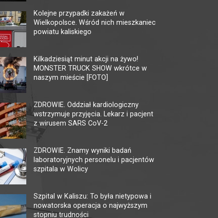
Kolejne przypadki zakażeń w
Wielkopolsce. Wśród nich mieszkaniec
powiatu kaliskiego
KINO HELIOS GALERIA
MU
AMBER
TĘ
Kilkadziesiąt minut akcji na żywo!
MONSTER TRUCK SHOW wkrótce w
62-800 Kalisz, ul. Górnośląska 82
62-80
naszym mieście [FOTO]
tel. +48 62 761 18 67
tel. 
kalisz@helios.pl
www.helios.pl
multi
ZDROWIE. Oddział kardiologiczny
wstrzymuje przyjęcia. Lekarz i pacjent
z wirusem SARS CoV-2
ZDROWIE. Znamy wyniki badań
laboratoryjnych personelu i pacjentów
szpitala w Wolicy
Szpital w Kaliszu: To była nietypowa i
nowatorska operacja o najwyższym
stopniu trudności