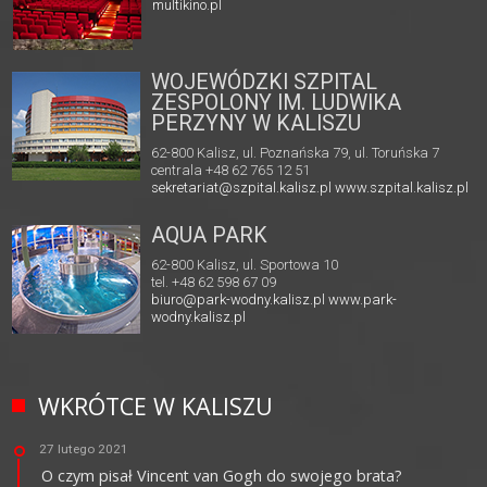
multikino.pl
WOJEWÓDZKI SZPITAL
ZESPOLONY IM. LUDWIKA
PERZYNY W KALISZU
62-800 Kalisz, ul. Poznańska 79, ul. Toruńska 7
centrala +48 62 765 12 51
sekretariat@szpital.kalisz.pl
www.szpital.kalisz.pl
AQUA PARK
62-800 Kalisz, ul. Sportowa 10
tel. +48 62 598 67 09
biuro@park-wodny.kalisz.pl
www.park-
wodny.kalisz.pl
WKRÓTCE W KALISZU
27 lutego 2021
O czym pisał Vincent van Gogh do swojego brata?