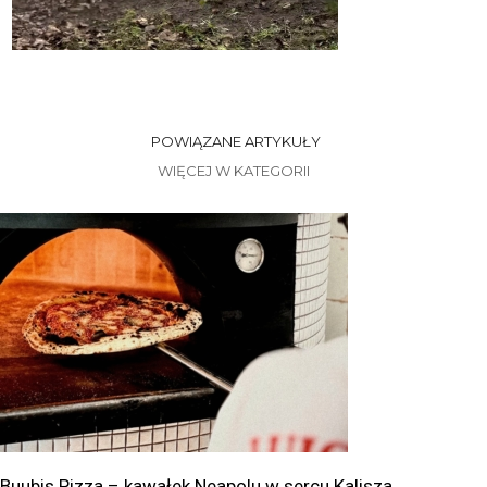
POWIĄZANE ARTYKUŁY
WIĘCEJ W KATEGORII
Buubis Pizza – kawałek Neapolu w sercu Kalisza