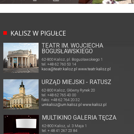
KALISZ W PIGUŁCE
TEATR IM. WOJCIECHA
BOGUSŁAWSKIEGO
62-800 Kalisz, pl. Bogusławskiego 1
tel. +48 62 760 53 14
kasa@teatr.kalisz.pl
www.teatr.kalisz.pl
URZĄD MIEJSKI - RATUSZ
62-800 Kalisz, Główny Rynek 20
tel. +48 62 765 43 00
faks: +48 62 764 20 32
umkalisz@um.kalisz.pl
www.kalisz.pl
MULTIKINO GALERIA TĘCZA
62-800 Kalisz, ul. 3 Maja 1
tel. + 48 41 267 23 84