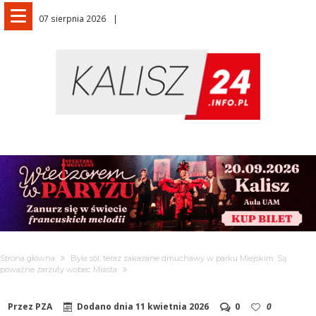
07 sierpnia 2026
Strona główna
Była sól, teraz zakazane dmuchawy w parku Miejskim. Są
poważne zarzuty wobec Miasta
Przez
PZA
Dodano dnia
11 kwietnia 2026
0
0