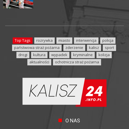
Top Tags
rozrywka
miasto
interwencja
policja
państwowa straż pożarna
zderzenie
kalisz
sport
drogi
kultura
wypadek
kryminalne
kolizja
aktualności
ochotnicza straż pożarna
O NAS