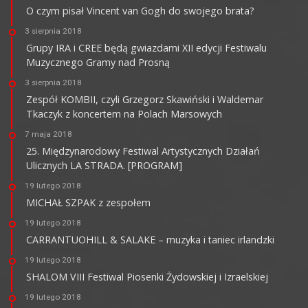
O czym pisał Vincent van Gogh do swojego brata?
3 sierpnia 2018
Grupy IRA i CREE będą gwiazdami XII edycji Festiwalu
Muzycznego Gramy nad Prosną
3 sierpnia 2018
Zespół KOMBII, czyli Grzegorz Skawiński i Waldemar
Tkaczyk z koncertem na Polach Marsowych
7 maja 2018
25. Międzynarodowy Festiwal Artystycznych Działań
Ulicznych LA STRADA. [PROGRAM]
19 lutego 2018
MICHAŁ SZPAK z zespołem
19 lutego 2018
CARRANTUOHILL & SALAKE – muzyka i taniec irlandzki
19 lutego 2018
SHALOM VIII Festiwal Piosenki Żydowskiej i Izraelskiej
19 lutego 2018