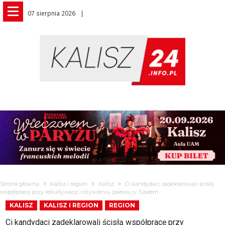
07 sierpnia 2026
Strona główna
Kalisz i region
Kalisz
Ci kandydaci zadeklarowali ścisłą
współpracę przy rekultywacji i ożywieniu zalewu w Szałem
KALISZ
KALISZ I REGION
REGION
Ci kandydaci zadeklarowali ścisłą współpracę przy