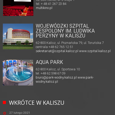
tel. + 48 41 267 23 84
multikino.pl
WOJEWÓDZKI SZPITAL
ZESPOLONY IM. LUDWIKA
PERZYNY W KALISZU
62-800 Kalisz, ul. Poznańska 79, ul. Toruńska 7
centrala +48 62 765 12 51
sekretariat@szpital.kalisz.pl
www.szpital.kalisz.pl
AQUA PARK
62-800 Kalisz, ul. Sportowa 10
tel. +48 62 598 67 09
biuro@park-wodny.kalisz.pl
www.park-
wodny.kalisz.pl
WKRÓTCE W KALISZU
27 lutego 2021