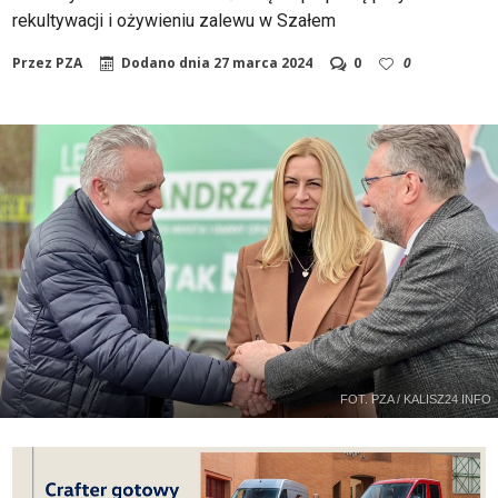
rekultywacji i ożywieniu zalewu w Szałem
Przez
PZA
Dodano dnia
27 marca 2024
0
0
FOT. PZA / KALISZ24 INFO