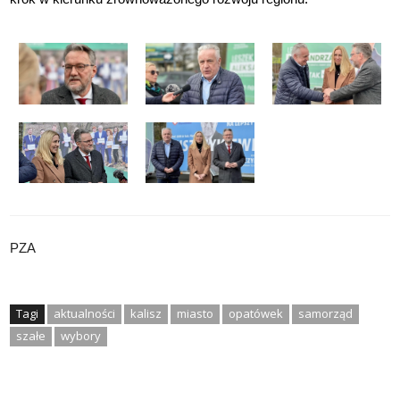
PZA
Tagi
aktualności
kalisz
miasto
opatówek
samorząd
szałe
wybory