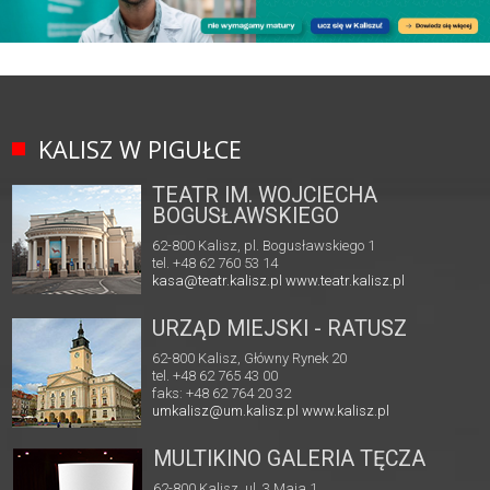
KALISZ W PIGUŁCE
TEATR IM. WOJCIECHA
BOGUSŁAWSKIEGO
62-800 Kalisz, pl. Bogusławskiego 1
tel. +48 62 760 53 14
kasa@teatr.kalisz.pl
www.teatr.kalisz.pl
URZĄD MIEJSKI - RATUSZ
62-800 Kalisz, Główny Rynek 20
tel. +48 62 765 43 00
faks: +48 62 764 20 32
umkalisz@um.kalisz.pl
www.kalisz.pl
MULTIKINO GALERIA TĘCZA
62-800 Kalisz, ul. 3 Maja 1