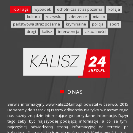
Top Tags
wypadek
ochotnicza straż pożarna
kolizja
kultura
rozrywka
zderzenie
miasto
państwowa straż pożarna
kryminalne
policja
sport
drogi
kalisz
interwencja
aktualności
O NAS
Serwis informacyjny www.kalisz24.info.pl powstał w czerwcu 2015 ro
Docieramy do szerokiej rzeszy odbiorców nie tylko w naszym regioni
nas każdy znajdzie interesujące go i przydatne informacje. Dążymy
tego żeby być najszybciej podającą informacje, a co za tym idz
najczęściej odwiedzaną stroną informacyjną na terenie powi
kaliskiego. Na naszych stronach można znaleźć wiadomości, aktualno