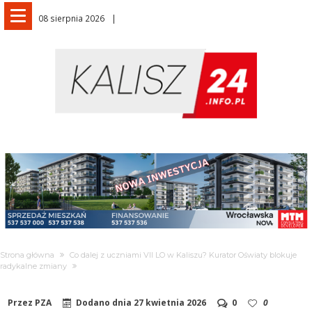
08 sierpnia 2026
Strona główna
Co dalej z uczniami VII LO w Kaliszu? Kurator Oświaty blokuje
radykalne zmiany
Przez
PZA
Dodano dnia
27 kwietnia 2026
0
0