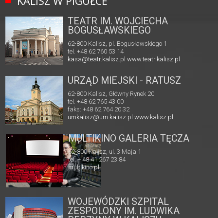
KALISZ W PIGUŁCE
TEATR IM. WOJCIECHA
BOGUSŁAWSKIEGO
62-800 Kalisz, pl. Bogusławskiego 1
tel. +48 62 760 53 14
kasa@teatr.kalisz.pl
www.teatr.kalisz.pl
URZĄD MIEJSKI - RATUSZ
62-800 Kalisz, Główny Rynek 20
tel. +48 62 765 43 00
faks: +48 62 764 20 32
umkalisz@um.kalisz.pl
www.kalisz.pl
MULTIKINO GALERIA TĘCZA
62-800 Kalisz, ul. 3 Maja 1
tel. + 48 41 267 23 84
multikino.pl
WOJEWÓDZKI SZPITAL
ZESPOLONY IM. LUDWIKA