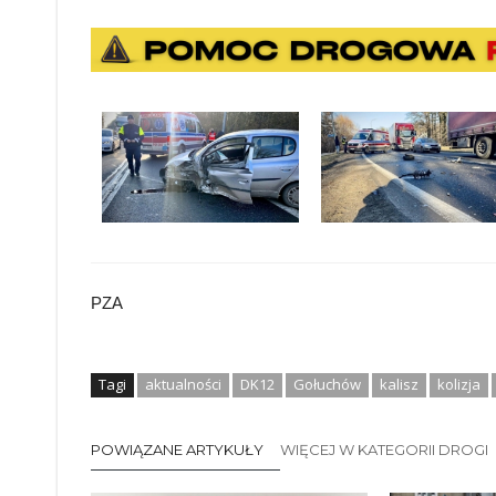
PZA
Tagi
aktualności
DK12
Gołuchów
kalisz
kolizja
POWIĄZANE ARTYKUŁY
WIĘCEJ W KATEGORII DROGI