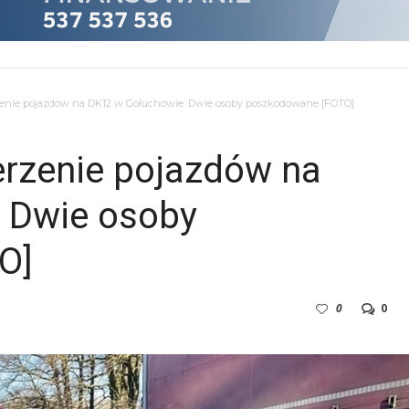
enie pojazdów na DK12 w Gołuchowie. Dwie osoby poszkodowane [FOTO]
rzenie pojazdów na
 Dwie osoby
O]
0
0