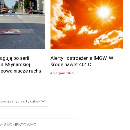
gują po serii
Alerty i ostrzeżenia IMGW. W
ul. Młynarskiej
środę nawet 40° C
spowalniacze ruchu
4 sierpnia 2026
 powiązanych artykułów
 ABY SKOMENTOWAĆ