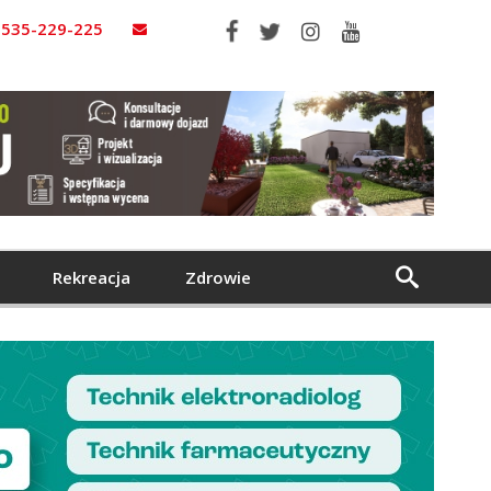
535-229-225
Rekreacja
Zdrowie