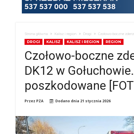
Strona główna
Kalisz i region
Drogi
Czołowo-boczne zderz
DROGI
KALISZ
KALISZ I REGION
REGION
Czołowo-boczne zde
DK12 w Gołuchowie.
poszkodowane [FOT
Przez
PZA
Dodano dnia
21 stycznia 2026