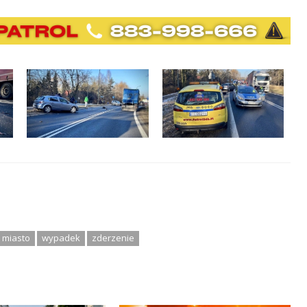
miasto
wypadek
zderzenie