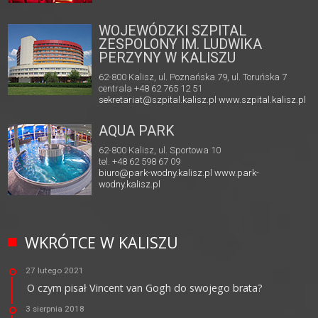
WOJEWÓDZKI SZPITAL
ZESPOLONY IM. LUDWIKA
PERZYNY W KALISZU
62-800 Kalisz, ul. Poznańska 79, ul. Toruńska 7
centrala +48 62 765 12 51
sekretariat@szpital.kalisz.pl
www.szpital.kalisz.pl
AQUA PARK
62-800 Kalisz, ul. Sportowa 10
tel. +48 62 598 67 09
biuro@park-wodny.kalisz.pl
www.park-
wodny.kalisz.pl
WKRÓTCE W KALISZU
27 lutego 2021
O czym pisał Vincent van Gogh do swojego brata?
3 sierpnia 2018