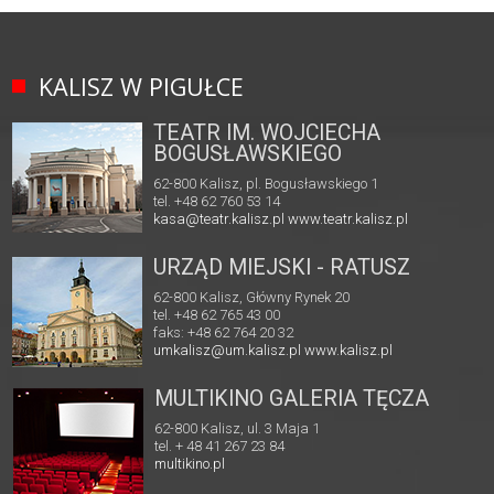
KALISZ W PIGUŁCE
TEATR IM. WOJCIECHA
BOGUSŁAWSKIEGO
62-800 Kalisz, pl. Bogusławskiego 1
tel. +48 62 760 53 14
kasa@teatr.kalisz.pl
www.teatr.kalisz.pl
URZĄD MIEJSKI - RATUSZ
62-800 Kalisz, Główny Rynek 20
tel. +48 62 765 43 00
faks: +48 62 764 20 32
umkalisz@um.kalisz.pl
www.kalisz.pl
MULTIKINO GALERIA TĘCZA
62-800 Kalisz, ul. 3 Maja 1
tel. + 48 41 267 23 84
multikino.pl