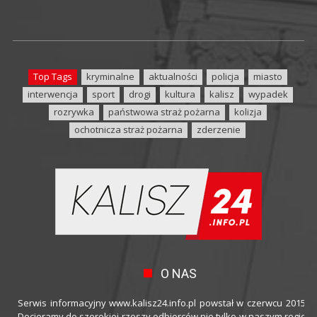
Top Tags
kryminalne
aktualności
policja
miasto
interwencja
sport
drogi
kultura
kalisz
wypadek
rozrywka
państwowa straż pożarna
kolizja
ochotnicza straż pożarna
zderzenie
O NAS
Serwis informacyjny www.kalisz24.info.pl powstał w czerwcu 2015 ro
Docieramy do szerokiej rzeszy odbiorców nie tylko w naszym regioni