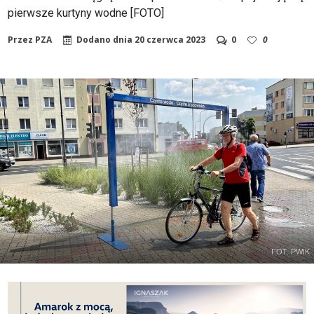
pierwsze kurtyny wodne [FOTO]
Przez
PZA
Dodano dnia
20 czerwca 2023
0
0
FOT. PWIK