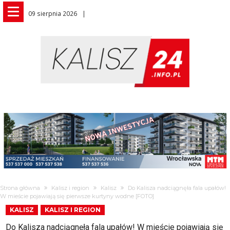
09 sierpnia 2026
Strona główna
Kalisz i region
Kalisz
Do Kalisza nadciągnęła fala upałów!
W mieście pojawiają się pierwsze kurtyny wodne [FOTO]
KALISZ
KALISZ I REGION
Do Kalisza nadciągnęła fala upałów! W mieście pojawiają się