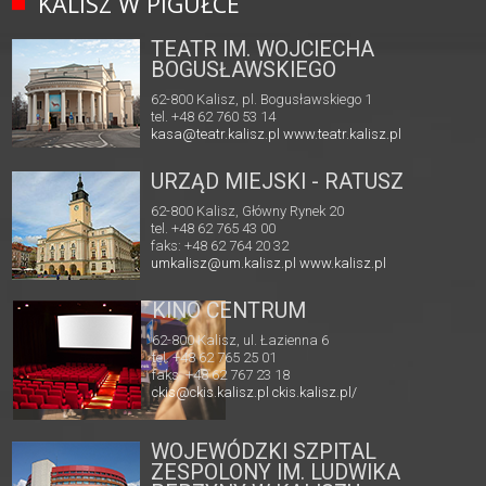
KALISZ W PIGUŁCE
TEATR IM. WOJCIECHA
BOGUSŁAWSKIEGO
62-800 Kalisz, pl. Bogusławskiego 1
tel. +48 62 760 53 14
kasa@teatr.kalisz.pl
www.teatr.kalisz.pl
URZĄD MIEJSKI - RATUSZ
62-800 Kalisz, Główny Rynek 20
tel. +48 62 765 43 00
faks: +48 62 764 20 32
umkalisz@um.kalisz.pl
www.kalisz.pl
KINO CENTRUM
62-800 Kalisz, ul. Łazienna 6
tel. +48 62 765 25 01
faks. +48 62 767 23 18
ckis@ckis.kalisz.pl
ckis.kalisz.pl/
WOJEWÓDZKI SZPITAL
ZESPOLONY IM. LUDWIKA