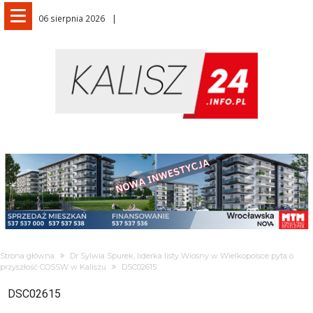
06 sierpnia 2026
Strona główna
Dr Sylwia Spurek, liderka listy Wiosny w Wielkopolsce pyta o
przyszłość COSSW w Kaliszu
DSC02615
DSC02615