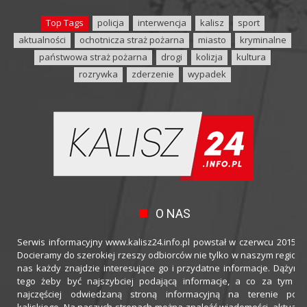
Top Tags
policja
interwencja
kalisz
sport
aktualności
ochotnicza straż pożarna
miasto
kryminalne
państwowa straż pożarna
drogi
kolizja
kultura
rozrywka
zderzenie
wypadek
O NAS
Serwis informacyjny www.kalisz24.info.pl powstał w czerwcu 2015 ro
Docieramy do szerokiej rzeszy odbiorców nie tylko w naszym regioni
nas każdy znajdzie interesujące go i przydatne informacje. Dążymy
tego żeby być najszybciej podającą informacje, a co za tym idz
najczęściej odwiedzaną stroną informacyjną na terenie powi
kaliskiego. Na naszych stronach można znaleźć wiadomości, aktualno