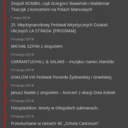
Zespół KOMBII, czyli Grzegorz Skawiński i Waldemar
Tkaczyk z koncertem na Polach Marsowych
7 maja 2018
25. Międzynarodowy Festiwal Artystycznych Działań
Ulicznych LA STRADA. [PROGRAM]
19 lutego 2018
MICHAŁ SZPAK z zespołem
19 lutego 2018
CARRANTUOHILL & SALAKE – muzyka i taniec irlandzki
19 lutego 2018
SHALOM VIII Festiwal Piosenki Żydowskiej i Izraelskiej
19 lutego 2018
Janusz Radek z zespołem – koncert z okazji Dnia Kobiet
19 lutego 2018
Fotoplastikon. Anioły w chłopskich sukmanach…
19 lutego 2018
Przesłuchanie w ramach 40. „Schola Cantorum”