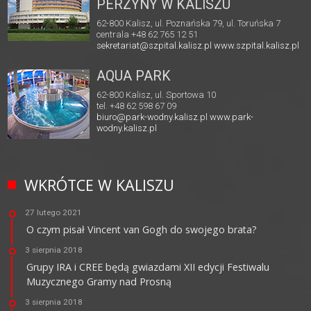
PERZYNY W KALISZU
62-800 Kalisz, ul. Poznańska 79, ul. Toruńska 7
centrala +48 62 765 12 51
sekretariat@szpital.kalisz.pl
www.szpital.kalisz.pl
AQUA PARK
62-800 Kalisz, ul. Sportowa 10
tel. +48 62 598 67 09
biuro@park-wodny.kalisz.pl
www.park-
wodny.kalisz.pl
WKRÓTCE W KALISZU
27 lutego 2021
O czym pisał Vincent van Gogh do swojego brata?
3 sierpnia 2018
Grupy IRA i CREE będą gwiazdami XII edycji Festiwalu
Muzycznego Gramy nad Prosną
3 sierpnia 2018