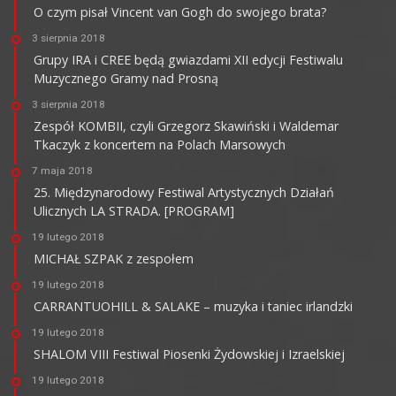
O czym pisał Vincent van Gogh do swojego brata?
3 sierpnia 2018
Grupy IRA i CREE będą gwiazdami XII edycji Festiwalu
Muzycznego Gramy nad Prosną
3 sierpnia 2018
Zespół KOMBII, czyli Grzegorz Skawiński i Waldemar
Tkaczyk z koncertem na Polach Marsowych
7 maja 2018
25. Międzynarodowy Festiwal Artystycznych Działań
Ulicznych LA STRADA. [PROGRAM]
19 lutego 2018
MICHAŁ SZPAK z zespołem
19 lutego 2018
CARRANTUOHILL & SALAKE – muzyka i taniec irlandzki
19 lutego 2018
SHALOM VIII Festiwal Piosenki Żydowskiej i Izraelskiej
19 lutego 2018