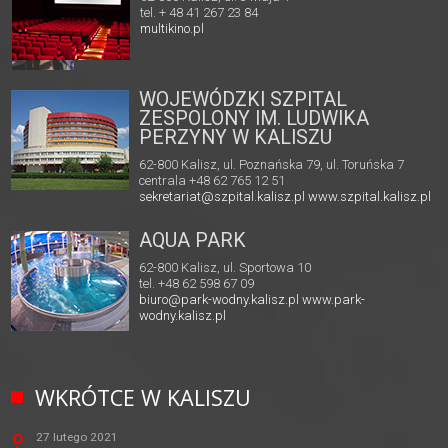
tel. + 48 41 267 23 84
multikino.pl
WOJEWÓDZKI SZPITAL
ZESPOLONY IM. LUDWIKA
PERZYNY W KALISZU
62-800 Kalisz, ul. Poznańska 79, ul. Toruńska 7
centrala +48 62 765 12 51
sekretariat@szpital.kalisz.pl
www.szpital.kalisz.pl
AQUA PARK
62-800 Kalisz, ul. Sportowa 10
tel. +48 62 598 67 09
biuro@park-wodny.kalisz.pl
www.park-
wodny.kalisz.pl
WKRÓTCE W KALISZU
27 lutego 2021