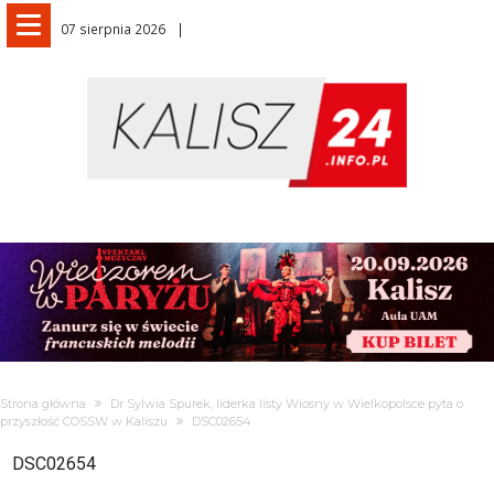
07 sierpnia 2026
Strona główna
Dr Sylwia Spurek, liderka listy Wiosny w Wielkopolsce pyta o
przyszłość COSSW w Kaliszu
DSC02654
DSC02654