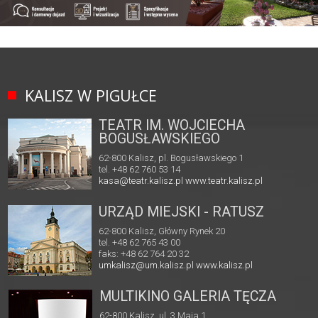
KALISZ W PIGUŁCE
TEATR IM. WOJCIECHA
BOGUSŁAWSKIEGO
62-800 Kalisz, pl. Bogusławskiego 1
tel. +48 62 760 53 14
kasa@teatr.kalisz.pl
www.teatr.kalisz.pl
URZĄD MIEJSKI - RATUSZ
62-800 Kalisz, Główny Rynek 20
tel. +48 62 765 43 00
faks: +48 62 764 20 32
umkalisz@um.kalisz.pl
www.kalisz.pl
MULTIKINO GALERIA TĘCZA
62-800 Kalisz, ul. 3 Maja 1