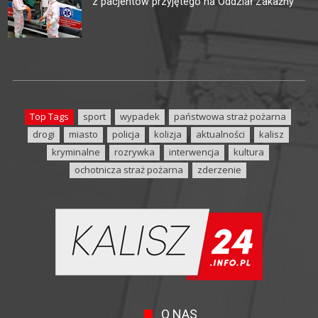
z pacjentów przyjętego na Oddział Zakaźny
Top Tags
sport
wypadek
państwowa straż pożarna
drogi
miasto
policja
kolizja
aktualności
kalisz
kryminalne
rozrywka
interwencja
kultura
ochotnicza straż pożarna
zderzenie
O NAS