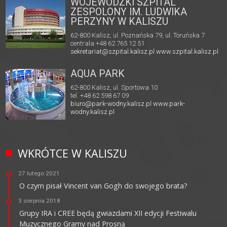
WOJEWÓDZKI SZPITAL
ZESPOLONY IM. LUDWIKA
PERZYNY W KALISZU
62-800 Kalisz, ul. Poznańska 79, ul. Toruńska 7
centrala +48 62 765 12 51
sekretariat@szpital.kalisz.pl
www.szpital.kalisz.pl
AQUA PARK
62-800 Kalisz, ul. Sportowa 10
tel. +48 62 598 67 09
biuro@park-wodny.kalisz.pl
www.park-
wodny.kalisz.pl
WKRÓTCE W KALISZU
27 lutego 2021
O czym pisał Vincent van Gogh do swojego brata?
3 sierpnia 2018
Grupy IRA i CREE będą gwiazdami XII edycji Festiwalu
Muzycznego Gramy nad Prosną