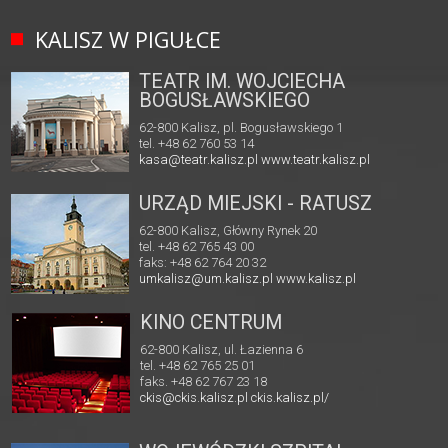
KALISZ W PIGUŁCE
TEATR IM. WOJCIECHA
BOGUSŁAWSKIEGO
62-800 Kalisz, pl. Bogusławskiego 1
tel. +48 62 760 53 14
kasa@teatr.kalisz.pl
www.teatr.kalisz.pl
URZĄD MIEJSKI - RATUSZ
62-800 Kalisz, Główny Rynek 20
tel. +48 62 765 43 00
faks: +48 62 764 20 32
umkalisz@um.kalisz.pl
www.kalisz.pl
KINO CENTRUM
62-800 Kalisz, ul. Łazienna 6
tel. +48 62 765 25 01
faks. +48 62 767 23 18
ckis@ckis.kalisz.pl
ckis.kalisz.pl/