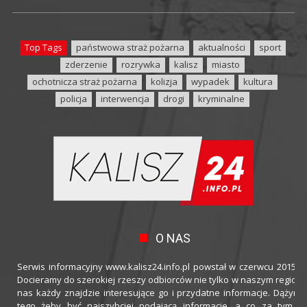
Top Tags
państwowa straż pożarna
aktualności
sport
zderzenie
rozrywka
kalisz
miasto
ochotnicza straż pożarna
kolizja
wypadek
kultura
policja
interwencja
drogi
kryminalne
O NAS
Serwis informacyjny www.kalisz24.info.pl powstał w czerwcu 2015 ro
Docieramy do szerokiej rzeszy odbiorców nie tylko w naszym regioni
nas każdy znajdzie interesujące go i przydatne informacje. Dążymy
tego żeby być najszybciej podającą informacje, a co za tym idz