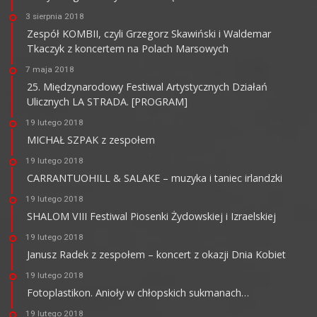
3 sierpnia 2018
Zespół KOMBII, czyli Grzegorz Skawiński i Waldemar
Tkaczyk z koncertem na Polach Marsowych
7 maja 2018
25. Międzynarodowy Festiwal Artystycznych Działań
Ulicznych LA STRADA. [PROGRAM]
19 lutego 2018
MICHAŁ SZPAK z zespołem
19 lutego 2018
CARRANTUOHILL & SALAKE – muzyka i taniec irlandzki
19 lutego 2018
SHALOM VIII Festiwal Piosenki Żydowskiej i Izraelskiej
19 lutego 2018
Janusz Radek z zespołem – koncert z okazji Dnia Kobiet
19 lutego 2018
Fotoplastikon. Anioły w chłopskich sukmanach…
19 lutego 2018