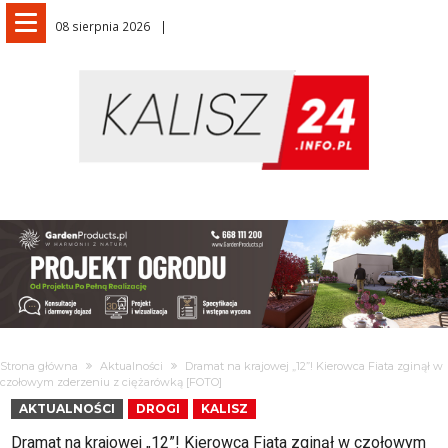
08 sierpnia 2026
Strona główna
Aktualności
Dramat na krajowej „12”! Kierowca Fiata zginął w
czołowym zderzeniu z ciężarówką [FOTO]
AKTUALNOŚCI
DROGI
KALISZ
Dramat na krajowej „12”! Kierowca Fiata zginął w czołowym