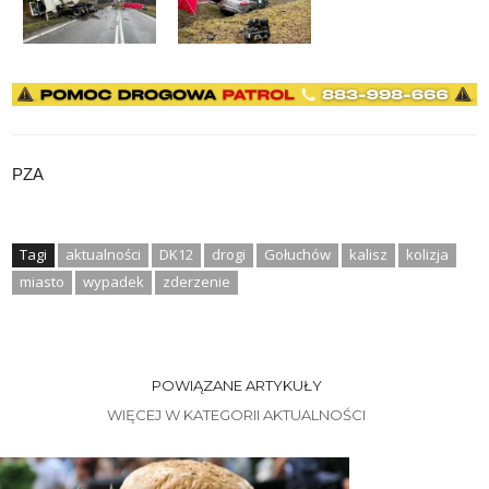
PZA
Tagi
aktualności
DK12
drogi
Gołuchów
kalisz
kolizja
miasto
wypadek
zderzenie
POWIĄZANE ARTYKUŁY
WIĘCEJ W KATEGORII AKTUALNOŚCI