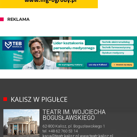
REKLAMA
KALISZ W PIGUŁCE
TEATR IM. WOJCIECHA
BOGUSŁAWSKIEGO
62-800 Kalisz, pl. Bogusławskiego 1
tel. +48 62 760 53 14
kasa@teatr.kalisz.pl
www.teatr.kalisz.pl