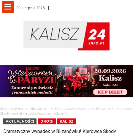
09 sierpnia 2026
Strona główna
Aktualności
Dramatyczny wypadek w Blizanówku! Kierowca
Skody zjechał na czołówkę z jednośladem
AKTUALNOŚCI
DROGI
KALISZ
Dramatyczny wypadek w Blizanówku! Kierowca Skody