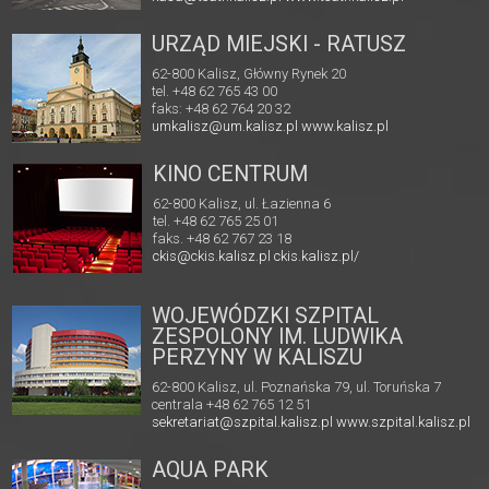
URZĄD MIEJSKI - RATUSZ
62-800 Kalisz, Główny Rynek 20
tel. +48 62 765 43 00
faks: +48 62 764 20 32
umkalisz@um.kalisz.pl
www.kalisz.pl
KINO CENTRUM
62-800 Kalisz, ul. Łazienna 6
tel. +48 62 765 25 01
faks. +48 62 767 23 18
ckis@ckis.kalisz.pl
ckis.kalisz.pl/
WOJEWÓDZKI SZPITAL
ZESPOLONY IM. LUDWIKA
PERZYNY W KALISZU
62-800 Kalisz, ul. Poznańska 79, ul. Toruńska 7
centrala +48 62 765 12 51
sekretariat@szpital.kalisz.pl
www.szpital.kalisz.pl
AQUA PARK