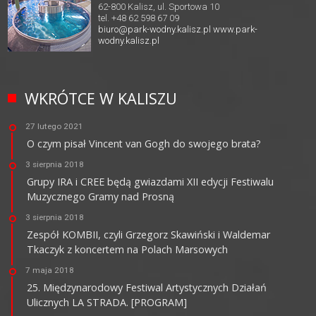
62-800 Kalisz, ul. Sportowa 10
tel. +48 62 598 67 09
biuro@park-wodny.kalisz.pl
www.park-
wodny.kalisz.pl
WKRÓTCE W KALISZU
27 lutego 2021
O czym pisał Vincent van Gogh do swojego brata?
3 sierpnia 2018
Grupy IRA i CREE będą gwiazdami XII edycji Festiwalu
Muzycznego Gramy nad Prosną
3 sierpnia 2018
Zespół KOMBII, czyli Grzegorz Skawiński i Waldemar
Tkaczyk z koncertem na Polach Marsowych
7 maja 2018
25. Międzynarodowy Festiwal Artystycznych Działań
Ulicznych LA STRADA. [PROGRAM]