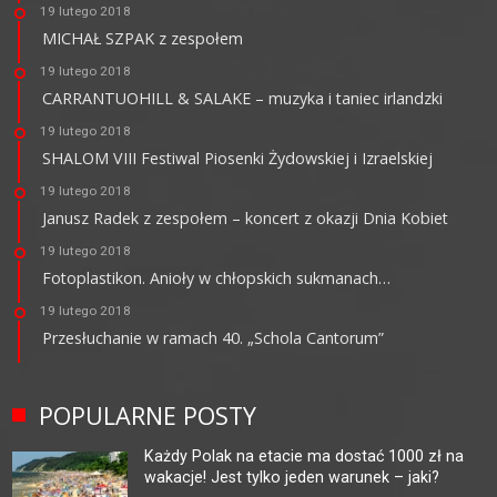
19 lutego 2018
MICHAŁ SZPAK z zespołem
19 lutego 2018
CARRANTUOHILL & SALAKE – muzyka i taniec irlandzki
19 lutego 2018
SHALOM VIII Festiwal Piosenki Żydowskiej i Izraelskiej
19 lutego 2018
Janusz Radek z zespołem – koncert z okazji Dnia Kobiet
19 lutego 2018
Fotoplastikon. Anioły w chłopskich sukmanach…
19 lutego 2018
Przesłuchanie w ramach 40. „Schola Cantorum”
POPULARNE POSTY
Każdy Polak na etacie ma dostać 1000 zł na
wakacje! Jest tylko jeden warunek – jaki?