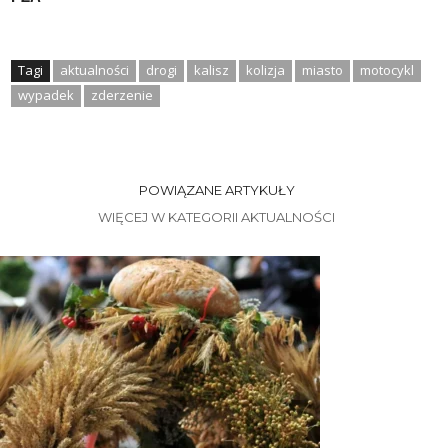
Tagi
aktualności
drogi
kalisz
kolizja
miasto
motocykl
wypadek
zderzenie
POWIĄZANE ARTYKUŁY
WIĘCEJ W KATEGORII AKTUALNOŚCI