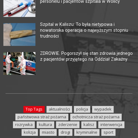
personelu i pacjentów szpitala w Wolicy
Szpital w Kaliszu: To była nietypowa i
nowatorska operacja o najwyższym stopniu
trudności
ZDROWIE. Pogorszył się stan zdrowia jednego
z pacjentów przyjętego na Oddział Zakaźny
Top Tags
aktualności
policja
wypadek
państwowa straż pożarna
ochotnicza straż pożarna
rozrywka
kultura
zderzenie
kalisz
interwencja
kolizja
miasto
drogi
kryminalne
sport