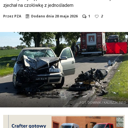
zjechał na czołówkę z jednośladem
Przez
PZA
Dodano dnia
28 maja 2026
1
2
FOT. DOMINIK / KALISZ24 INFO