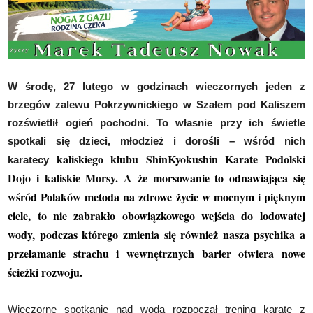
W środę, 27 lutego w godzinach wieczornych jeden z
brzegów zalewu Pokrzywnickiego w Szałem pod Kaliszem
rozświetlił ogień pochodni. To własnie przy ich świetle
spotkali się dzieci, młodzież i dorośli – wśród nich
kaliskiego klubu ShinKyokushin Karate Podolski
karatecy
Dojo i kaliskie Morsy. A że m
orsowanie to odnawiająca się
wśród Polaków metoda na zdrowe życie w mocnym i pięknym
ciele, to nie zabrakło obowiązkowego wejścia do lodowatej
wody, podczas którego zmienia się również nasza psychika a
przełamanie strachu i wewnętrznych barier otwiera nowe
ścieżki rozwoju.
Wieczorne spotkanie nad wodą rozpoczął trening karate z