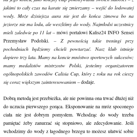
jakimi to cały czas na karate się zmierzamy – wejść do lodowatej
wody. Może dzisiejsza aura nie jest do końca zimowa bo na
jeziorze nie ma lodu, ale weszliśmy do wody. Najmłodsi uczestnicy
mieli zaledwie po 11 lat –
mówi portalowi Kalisz24 INFO Sensei
Przemysław Podolski.
– Z pewnością takie treningi przy
pochodniach będziemy chcieli powtarzać. Nasz klub istnieje
dopiero trzy lata. Mamy na koncie mnóstwo sportowych sukcesów;
mamy medalistów mistrzostw Polski, jesteśmy organizatorem
ogólnopolskich zawodów Calisia Cup, który z roku na rok cieszy
się coraz większym zainteresowaniem
– dodaje.
Dobrą metodą jest przebieżka, ale nie powinna ona trwać dłużej niż
do uczucia pierwszego gorąca. Eksponowanie na mróz spoconego
ciała nie jest dobrym pomysłem.
Wchodząc do wody trzeba
pamiętać żeby zanurzać się stopniowo, ale zdecydowanie.
Jeśli
wchodzimy do wody z łagodnego brzegu to możesz ułatwić sobie