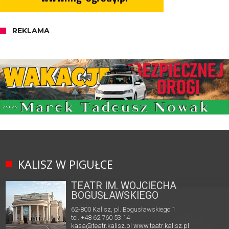
REKLAMA
KALISZ W PIGUŁCE
TEATR IM. WOJCIECHA
BOGUSŁAWSKIEGO
62-800 Kalisz, pl. Bogusławskiego 1
tel. +48 62 760 53 14
kasa@teatr.kalisz.pl
www.teatr.kalisz.pl