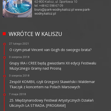
62-800 Kalisz, ul. Sportowa 10
tel. +48 62 598 67 09
biuro@park-wodny.kalisz.pl
www.park-
wodny.kalisz.pl
WKRÓTCE W KALISZU
27 lutego 2021
O czym pisał Vincent van Gogh do swojego brata?
3 sierpnia 2018
Grupy IRA i CREE będą gwiazdami XII edycji Festiwalu
Muzycznego Gramy nad Prosną
3 sierpnia 2018
Zespół KOMBII, czyli Grzegorz Skawiński i Waldemar
Tkaczyk z koncertem na Polach Marsowych
7 maja 2018
25. Międzynarodowy Festiwal Artystycznych Działań
Ulicznych LA STRADA. [PROGRAM]