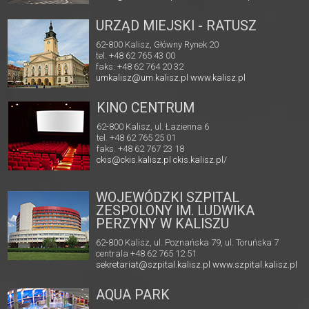
URZĄD MIEJSKI - RATUSZ
62-800 Kalisz, Główny Rynek 20
tel. +48 62 765 43 00
faks: +48 62 764 20 32
umkalisz@um.kalisz.pl
www.kalisz.pl
KINO CENTRUM
62-800 Kalisz, ul. Łazienna 6
tel. +48 62 765 25 01
faks. +48 62 767 23 18
ckis@ckis.kalisz.pl
ckis.kalisz.pl/
WOJEWÓDZKI SZPITAL
ZESPOLONY IM. LUDWIKA
PERZYNY W KALISZU
62-800 Kalisz, ul. Poznańska 79, ul. Toruńska 7
centrala +48 62 765 12 51
sekretariat@szpital.kalisz.pl
www.szpital.kalisz.pl
AQUA PARK