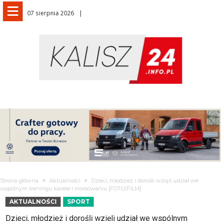
07 sierpnia 2026
Strona główna
Aktualności
Dzieci, młodzież i dorośli wzięli udział we
wspólnym treningu karate i morsowaniu [FOTO/FILM]
AKTUALNOŚCI
SPORT
Dzieci, młodzież i dorośli wzięli udział we wspólnym