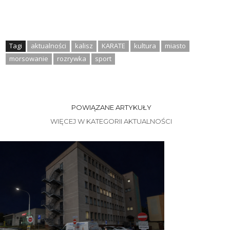
Tagi
aktualności
kalisz
KARATE
kultura
miasto
morsowanie
rozrywka
sport
POWIĄZANE ARTYKUŁY
WIĘCEJ W KATEGORII AKTUALNOŚCI