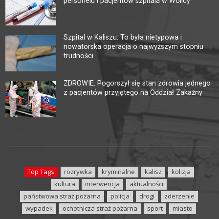
personelu i pacjentów szpitala w Wolicy
Szpital w Kaliszu: To była nietypowa i
nowatorska operacja o najwyższym stopniu
trudności
ZDROWIE. Pogorszył się stan zdrowia jednego
z pacjentów przyjętego na Oddział Zakaźny
Top Tags
rozrywka
kryminalne
kalisz
kolizja
kultura
interwencja
aktualności
państwowa straż pożarna
policja
drogi
zderzenie
wypadek
ochotnicza straż pożarna
sport
miasto