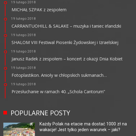
19 lutego 2018
MICHAŁ SZPAK z zespołem
19 lutego 2018
CARRANTUOHILL & SALAKE – muzyka i taniec irlandzki
19 lutego 2018
SHALOM VIII Festiwal Piosenki Żydowskiej i Izraelskiej
19 lutego 2018
Janusz Radek z zespołem – koncert z okazji Dnia Kobiet
19 lutego 2018
Fotoplastikon. Anioły w chłopskich sukmanach…
19 lutego 2018
Przesłuchanie w ramach 40. „Schola Cantorum”
POPULARNE POSTY
Każdy Polak na etacie ma dostać 1000 zł na
wakacje! Jest tylko jeden warunek – jaki?