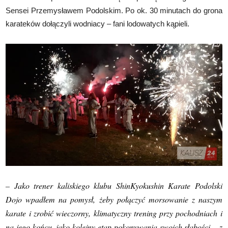
Sensei Przemysławem Podolskim. Po ok. 30 minutach do grona
karateków dołączyli wodniacy – fani lodowatych kąpieli.
– Jako trener kaliskiego klubu ShinKyokushin Karate Podolski
Dojo wpadłem na pomysł, żeby połączyć morsowanie z naszym
karate i zrobić wieczorny, klimatyczny trening przy pochodniach i
na jego końcu, jako kolejny etap pokonywania swoich słabości – z