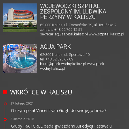
WOJEWÓDZKI SZPITAL
ZESPOLONY IM. LUDWIKA
PERZYNY W KALISZU
62-800 Kalisz, ul. Poznańska 79, ul. Toruńska 7
centrala +48 62 765 12 51
sekretariat@szpital.kalisz.pl
www.szpital.kalisz.pl
AQUA PARK
62-800 Kalisz, ul. Sportowa 10
tel. +48 62 598 67 09
biuro@park-wodny.kalisz.pl
www.park-
wodny.kalisz.pl
WKRÓTCE W KALISZU
27 lutego 2021
O czym pisał Vincent van Gogh do swojego brata?
3 sierpnia 2018
Grupy IRA i CREE będą gwiazdami XII edycji Festiwalu