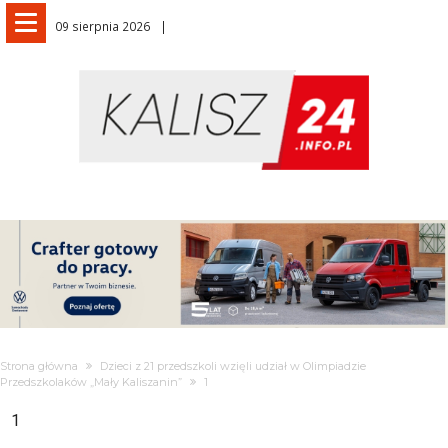
09 sierpnia 2026
Strona główna
Dzieci z 21 przedszkoli wzięli udział w Olimpiadzie
Przedszkolaków „Mały Kaliszanin”
1
1