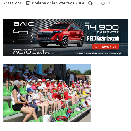
Przez
PZA
Dodano dnia
5 czerwca 2019
0
0