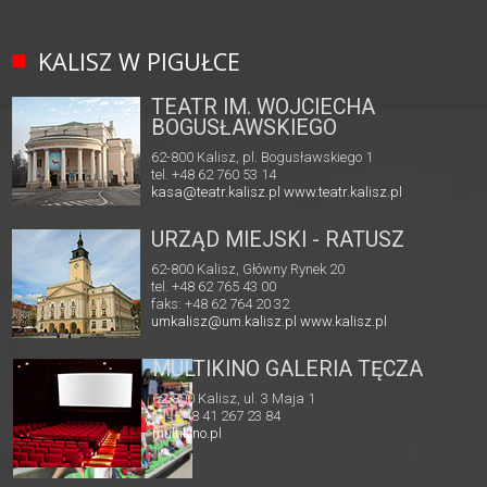
KALISZ W PIGUŁCE
TEATR IM. WOJCIECHA
BOGUSŁAWSKIEGO
62-800 Kalisz, pl. Bogusławskiego 1
tel. +48 62 760 53 14
kasa@teatr.kalisz.pl
www.teatr.kalisz.pl
URZĄD MIEJSKI - RATUSZ
62-800 Kalisz, Główny Rynek 20
tel. +48 62 765 43 00
faks: +48 62 764 20 32
umkalisz@um.kalisz.pl
www.kalisz.pl
MULTIKINO GALERIA TĘCZA
62-800 Kalisz, ul. 3 Maja 1
tel. + 48 41 267 23 84
multikino.pl