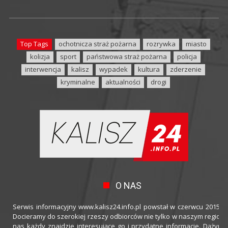
Top Tags
ochotnicza straż pożarna
rozrywka
miasto
kolizja
sport
państwowa straż pożarna
policja
interwencja
kalisz
wypadek
kultura
zderzenie
kryminalne
aktualności
drogi
O NAS
Serwis informacyjny www.kalisz24.info.pl powstał w czerwcu 2015 ro
Docieramy do szerokiej rzeszy odbiorców nie tylko w naszym regioni
nas każdy znajdzie interesujące go i przydatne informacje. Dążymy