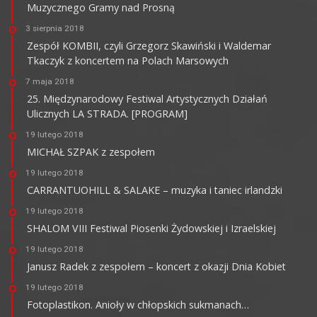
Muzycznego Gramy nad Prosną
3 sierpnia 2018
Zespół KOMBII, czyli Grzegorz Skawiński i Waldemar
Tkaczyk z koncertem na Polach Marsowych
7 maja 2018
25. Międzynarodowy Festiwal Artystycznych Działań
Ulicznych LA STRADA. [PROGRAM]
19 lutego 2018
MICHAŁ SZPAK z zespołem
19 lutego 2018
CARRANTUOHILL & SALAKE – muzyka i taniec irlandzki
19 lutego 2018
SHALOM VIII Festiwal Piosenki Żydowskiej i Izraelskiej
19 lutego 2018
Janusz Radek z zespołem – koncert z okazji Dnia Kobiet
19 lutego 2018
Fotoplastikon. Anioły w chłopskich sukmanach…