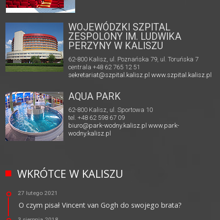
WOJEWÓDZKI SZPITAL
ZESPOLONY IM. LUDWIKA
PERZYNY W KALISZU
62-800 Kalisz, ul. Poznańska 79, ul. Toruńska 7
centrala +48 62 765 12 51
sekretariat@szpital.kalisz.pl
www.szpital.kalisz.pl
AQUA PARK
62-800 Kalisz, ul. Sportowa 10
tel. +48 62 598 67 09
biuro@park-wodny.kalisz.pl
www.park-
wodny.kalisz.pl
WKRÓTCE W KALISZU
27 lutego 2021
O czym pisał Vincent van Gogh do swojego brata?
3 sierpnia 2018