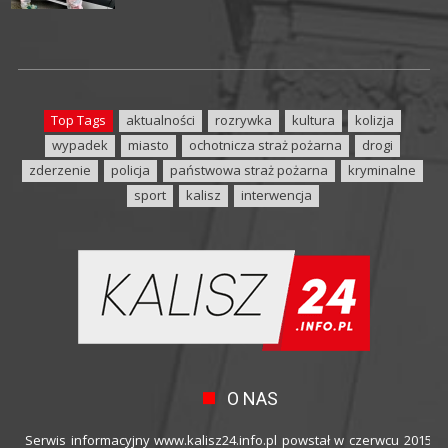
Top Tags
aktualności
rozrywka
kultura
kolizja
wypadek
miasto
ochotnicza straż pożarna
drogi
zderzenie
policja
państwowa straż pożarna
kryminalne
sport
kalisz
interwencja
O NAS
Serwis informacyjny www.kalisz24.info.pl powstał w czerwcu 2015 ro