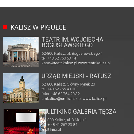
KALISZ W PIGUŁCE
TEATR IM. WOJCIECHA
BOGUSŁAWSKIEGO
62-800 Kalisz, pl. Bogusławskiego 1
tel. +48 62 760 53 14
kasa@teatr.kalisz.pl
www.teatr.kalisz.pl
URZĄD MIEJSKI - RATUSZ
62-800 Kalisz, Główny Rynek 20
tel. +48 62 765 43 00
faks: +48 62 764 20 32
umkalisz@um.kalisz.pl
www.kalisz.pl
MULTIKINO GALERIA TĘCZA
62-800 Kalisz, ul. 3 Maja 1
tel. + 48 41 267 23 84
multikino.pl