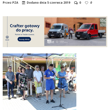
Przez
PZA
Dodano dnia
5 czerwca 2019
0
0