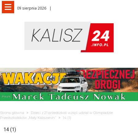
09 sierpnia 2026
Strona główna
Dzieci z 21 przedszkoli wzięli udział w Olimpiadzie
Przedszkolaków „Mały Kaliszanin”
14 (1)
14 (1)