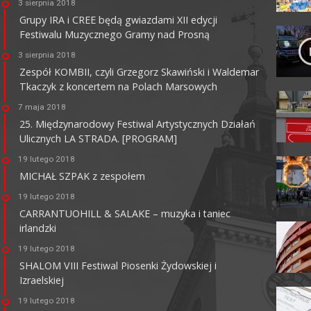
3 sierpnia 2018
Grupy IRA i CREE będą gwiazdami XII edycji
Festiwalu Muzycznego Gramy nad Prosną
3 sierpnia 2018
Zespół KOMBII, czyli Grzegorz Skawiński i Waldemar
Tkaczyk z koncertem na Polach Marsowych
7 maja 2018
25. Międzynarodowy Festiwal Artystycznych Działań
Ulicznych LA STRADA. [PROGRAM]
KINO CENTRUM
19 lutego 2018
62-800 Kalisz, ul. Łazienna 6
MICHAŁ SZPAK z zespołem
tel. +48 62 765 25 01
faks. +48 62 767 23 18
19 lutego 2018
ckis@ckis.kalisz.pl
ckis.kalisz.pl/
CARRANTUOHILL & SALAKE – muzyka i taniec
irlandzki
19 lutego 2018
SHALOM VIII Festiwal Piosenki Żydowskiej i
Izraelskiej
19 lutego 2018