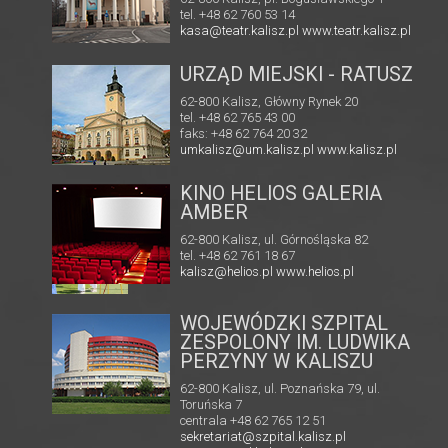
tel. +48 62 760 53 14
kasa@teatr.kalisz.pl
www.teatr.kalisz.pl
URZĄD MIEJSKI - RATUSZ
62-800 Kalisz, Główny Rynek 20
tel. +48 62 765 43 00
faks: +48 62 764 20 32
umkalisz@um.kalisz.pl
www.kalisz.pl
KINO HELIOS GALERIA
A
AMBER
62-800 Kalisz, ul. Górnośląska 82
tel. +48 62 761 18 67
kalisz@helios.pl
www.helios.pl
WOJEWÓDZKI SZPITAL
ZESPOLONY IM. LUDWIKA
PERZYNY W KALISZU
62-800 Kalisz, ul. Poznańska 79, ul.
Toruńska 7
centrala +48 62 765 12 51
sekretariat@szpital.kalisz.pl