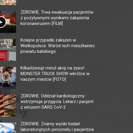
ZDROWIE. Trwa ewakuacja pacjentów
z pozytywnymi wynikami zakażenia
koronawirusem [FILM]
Kolejne przypadki zakażeń w
Wielkopolsce. Wśród nich mieszkaniec
powiatu kaliskiego
MULTIKINO GALERIA
KI
TĘCZA
AM
Kilkadziesiąt minut akcji na żywo!
MONSTER TRUCK SHOW wkrótce w
62-800 Kalisz, ul. 3 Maja 1
62-80
naszym mieście [FOTO]
tel. + 48 41 267 23 84
tel. 
multikino.pl
kalis
ZDROWIE. Oddział kardiologiczny
wstrzymuje przyjęcia. Lekarz i pacjent
z wirusem SARS CoV-2
ZDROWIE. Znamy wyniki badań
laboratoryjnych personelu i pacjentów