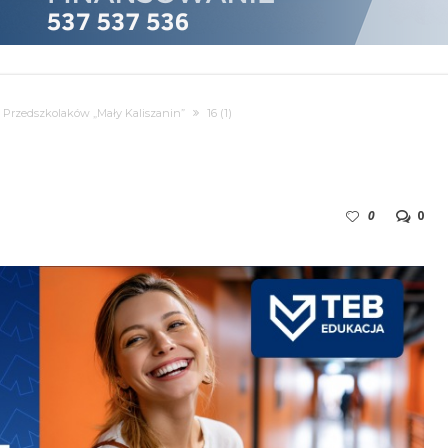
ie Przedszkolaków „Mały Kaliszanin”
16 (1)
0
0