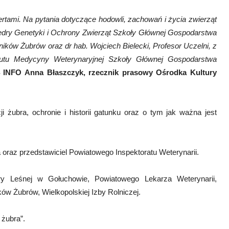
tami. Na pytania dotyczące hodowli, zachowań i życia zwierząt
edry Genetyki i Ochrony Zwierząt Szkoły Głównej Gospodarstwa
ków Żubrów oraz dr hab. Wojciech Bielecki, Profesor Uczelni, z
tytutu Medycyny Weterynaryjnej Szkoły Głównej Gospodarstwa
4 INFO Anna Błaszczyk, rzecznik prasowy Ośrodka Kultury
i żubra, ochronie i historii gatunku oraz o tym jak ważna jest
 oraz przedstawiciel Powiatowego Inspektoratu Weterynarii.
ry Leśnej w Gołuchowie, Powiatowego Lekarza Weterynarii,
ów Żubrów, Wielkopolskiej Izby Rolniczej.
 żubra”.