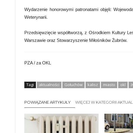
Wydarzenie honorowymi patronatami objęli: Wojewod
Weterynarii.
Przedsięwzięcie współtworzą, z Ośrodkiem Kultury L
Warszawie oraz Stowarzyszenie Miłośników Żubrów.
PZA / za OKL
Tagi
aktualności
Gołuchów
kalisz
miasto
okl
ż
POWIĄZANE ARTYKUŁY
WIĘCEJ W KATEGORII AKTUA