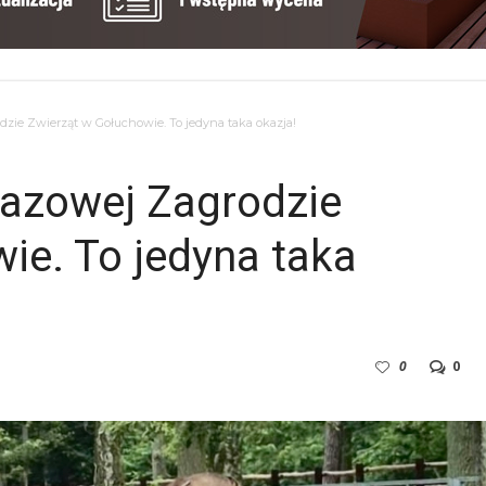
zie Zwierząt w Gołuchowie. To jedyna taka okazja!
kazowej Zagrodzie
ie. To jedyna taka
0
0