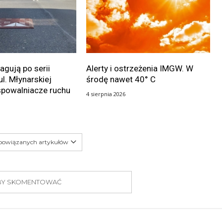
gują po serii
Alerty i ostrzeżenia IMGW. W
ul. Młynarskiej
środę nawet 40° C
spowalniacze ruchu
4 sierpnia 2026
 powiązanych artykułów
 ABY SKOMENTOWAĆ