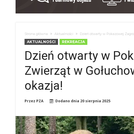
Strona główna
Aktualności
Dzień otwarty w Pokazowej Zagrod
AKTUALNOŚCI
REKREACJA
Dzień otwarty w Po
Zwierząt w Gołuchow
okazja!
Przez
PZA
Dodano dnia
20 sierpnia 2025