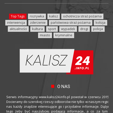
Top Tags
rozrywka
kalisz
ochotnicza straż pożarna
interwencja
zderzenie
państwowa straż pożarna
kolizja
aktualności
kultura
sport
wypadek
drogi
policja
miasto
kryminalne
O NAS
Serwis informacyjny www.kalisz24.info.pl powstał w czerwcu 2015 ro
Docieramy do szerokiej rzeszy odbiorców nie tylko w naszym regioni
nas każdy znajdzie interesujące go i przydatne informacje. Dążymy
tego żeby być najszybciej podającą informacje, a co za tym idz