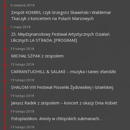
3 sierpnia 2018
Zespół KOMBII, czyli Grzegorz Skawiński i Waldemar
Tkaczyk z koncertem na Polach Marsowych
7 maja 2018
25. Międzynarodowy Festiwal Artystycznych Działań
Ulicznych LA STRADA. [PROGRAM]
19 lutego 2018
MICHAŁ SZPAK z zespołem
19 lutego 2018
CARRANTUOHILL & SALAKE – muzyka i taniec irlandzki
19 lutego 2018
SHALOM VIII Festiwal Piosenki Żydowskiej i Izraelskiej
19 lutego 2018
Janusz Radek z zespołem – koncert z okazji Dnia Kobiet
19 lutego 2018
Fotoplastikon. Anioły w chłopskich sukmanach…
19 lutego 2018