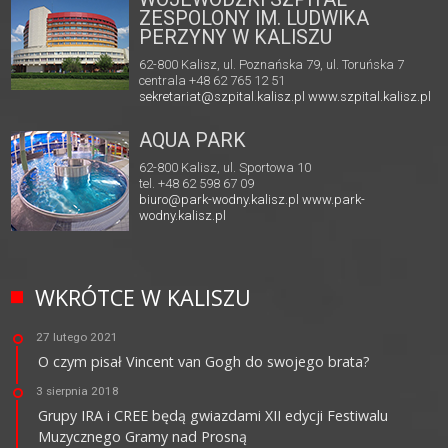
ZESPOLONY IM. LUDWIKA
PERZYNY W KALISZU
62-800 Kalisz, ul. Poznańska 79, ul. Toruńska 7
centrala +48 62 765 12 51
sekretariat@szpital.kalisz.pl
www.szpital.kalisz.pl
AQUA PARK
62-800 Kalisz, ul. Sportowa 10
tel. +48 62 598 67 09
biuro@park-wodny.kalisz.pl
www.park-
wodny.kalisz.pl
WKRÓTCE W KALISZU
27 lutego 2021
O czym pisał Vincent van Gogh do swojego brata?
3 sierpnia 2018
Grupy IRA i CREE będą gwiazdami XII edycji Festiwalu
Muzycznego Gramy nad Prosną