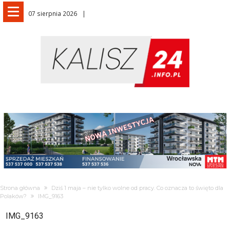
07 sierpnia 2026
Strona główna
Dziś 1 maja – nie tylko wolne od pracy. Co oznacza to święto dla
Polaków?
IMG_9163
IMG_9163