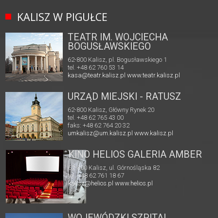
KALISZ W PIGUŁCE
TEATR IM. WOJCIECHA
BOGUSŁAWSKIEGO
62-800 Kalisz, pl. Bogusławskiego 1
tel. +48 62 760 53 14
kasa@teatr.kalisz.pl
www.teatr.kalisz.pl
URZĄD MIEJSKI - RATUSZ
62-800 Kalisz, Główny Rynek 20
tel. +48 62 765 43 00
faks: +48 62 764 20 32
umkalisz@um.kalisz.pl
www.kalisz.pl
KINO HELIOS GALERIA AMBER
62-800 Kalisz, ul. Górnośląska 82
tel. +48 62 761 18 67
kalisz@helios.pl
www.helios.pl
WOJEWÓDZKI SZPITAL