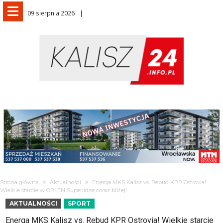
09 sierpnia 2026
Strona główna
Aktualności
Energa MKS Kalisz vs. Rebud KPR Ostrovia!
Wielkie starcie w ORLEN Superlidze coraz bliżej!
AKTUALNOŚCI
SPORT
Energa MKS Kalisz vs. Rebud KPR Ostrovia! Wielkie starcie