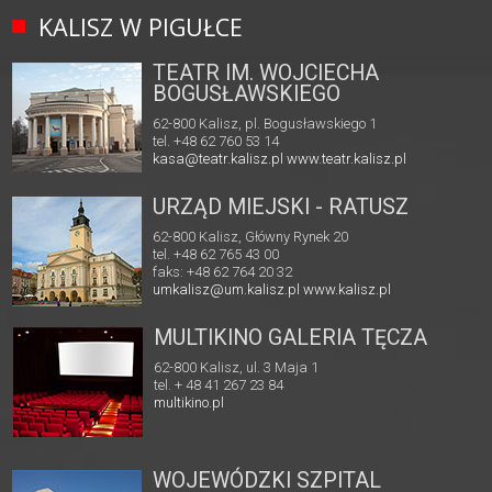
KALISZ W PIGUŁCE
TEATR IM. WOJCIECHA
BOGUSŁAWSKIEGO
62-800 Kalisz, pl. Bogusławskiego 1
tel. +48 62 760 53 14
kasa@teatr.kalisz.pl
www.teatr.kalisz.pl
URZĄD MIEJSKI - RATUSZ
62-800 Kalisz, Główny Rynek 20
tel. +48 62 765 43 00
faks: +48 62 764 20 32
umkalisz@um.kalisz.pl
www.kalisz.pl
MULTIKINO GALERIA TĘCZA
62-800 Kalisz, ul. 3 Maja 1
tel. + 48 41 267 23 84
multikino.pl
WOJEWÓDZKI SZPITAL