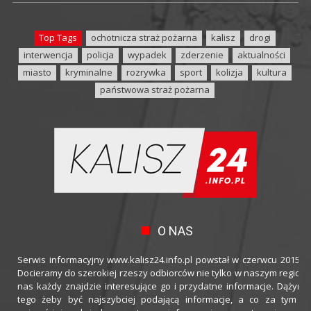
Top Tags
ochotnicza straż pożarna
kalisz
drogi
interwencja
policja
wypadek
zderzenie
aktualności
miasto
kryminalne
rozrywka
sport
kolizja
kultura
państwowa straż pożarna
O NAS
Serwis informacyjny www.kalisz24.info.pl powstał w czerwcu 2015 ro
Docieramy do szerokiej rzeszy odbiorców nie tylko w naszym regioni
nas każdy znajdzie interesujące go i przydatne informacje. Dążymy
tego żeby być najszybciej podającą informacje, a co za tym idz