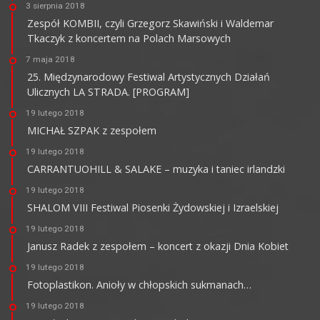
3 sierpnia 2018
Zespół KOMBII, czyli Grzegorz Skawiński i Waldemar
Tkaczyk z koncertem na Polach Marsowych
7 maja 2018
25. Międzynarodowy Festiwal Artystycznych Działań
Ulicznych LA STRADA. [PROGRAM]
19 lutego 2018
MICHAŁ SZPAK z zespołem
19 lutego 2018
CARRANTUOHILL & SALAKE – muzyka i taniec irlandzki
19 lutego 2018
SHALOM VIII Festiwal Piosenki Żydowskiej i Izraelskiej
19 lutego 2018
Janusz Radek z zespołem – koncert z okazji Dnia Kobiet
19 lutego 2018
Fotoplastikon. Anioły w chłopskich sukmanach…
19 lutego 2018