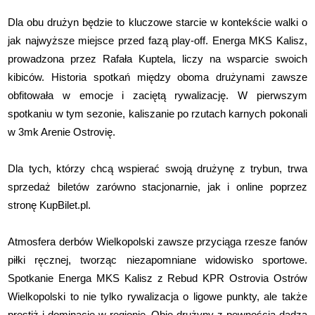
Dla obu drużyn będzie to kluczowe starcie w kontekście walki o
jak najwyższe miejsce przed fazą play-off. Energa MKS Kalisz,
prowadzona przez Rafała Kuptela, liczy na wsparcie swoich
kibiców. Historia spotkań między oboma drużynami zawsze
obfitowała w emocje i zaciętą rywalizację. W pierwszym
spotkaniu w tym sezonie, kaliszanie po rzutach karnych pokonali
w 3mk Arenie Ostrovię.
Dla tych, którzy chcą wspierać swoją drużynę z trybun, trwa
sprzedaż biletów zarówno stacjonarnie, jak i online poprzez
stronę KupBilet.pl.
Atmosfera derbów Wielkopolski zawsze przyciąga rzesze fanów
piłki ręcznej, tworząc niezapomniane widowisko sportowe.
Spotkanie Energa MKS Kalisz z Rebud KPR Ostrovia Ostrów
Wielkopolski to nie tylko rywalizacja o ligowe punkty, ale także
prestiż i dominację w regionie. Obie drużyny z pewnością dadzą