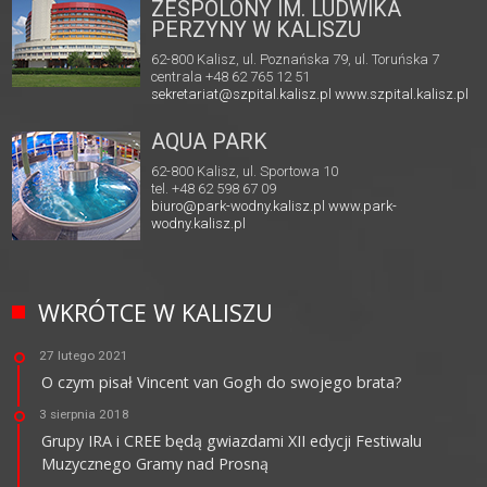
ZESPOLONY IM. LUDWIKA
PERZYNY W KALISZU
62-800 Kalisz, ul. Poznańska 79, ul. Toruńska 7
centrala +48 62 765 12 51
sekretariat@szpital.kalisz.pl
www.szpital.kalisz.pl
AQUA PARK
62-800 Kalisz, ul. Sportowa 10
tel. +48 62 598 67 09
biuro@park-wodny.kalisz.pl
www.park-
wodny.kalisz.pl
WKRÓTCE W KALISZU
27 lutego 2021
O czym pisał Vincent van Gogh do swojego brata?
3 sierpnia 2018
Grupy IRA i CREE będą gwiazdami XII edycji Festiwalu
Muzycznego Gramy nad Prosną