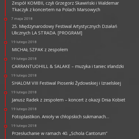
Zespół KOMBII, czyli Grzegorz Skawiński i Waldemar
Tkaczyk z koncertem na Polach Marsowych
7 maja 2018
25. Międzynarodowy Festiwal Artystycznych Działań
Ulicznych LA STRADA. [PROGRAM]
19 lutego 2018
MICHAŁ SZPAK z zespołem
19 lutego 2018
CARRANTUOHILL & SALAKE – muzyka i taniec irlandzki
19 lutego 2018
SHALOM VIII Festiwal Piosenki Żydowskiej i Izraelskiej
19 lutego 2018
Janusz Radek z zespołem – koncert z okazji Dnia Kobiet
19 lutego 2018
Fotoplastikon. Anioły w chłopskich sukmanach…
19 lutego 2018
Przesłuchanie w ramach 40. „Schola Cantorum”