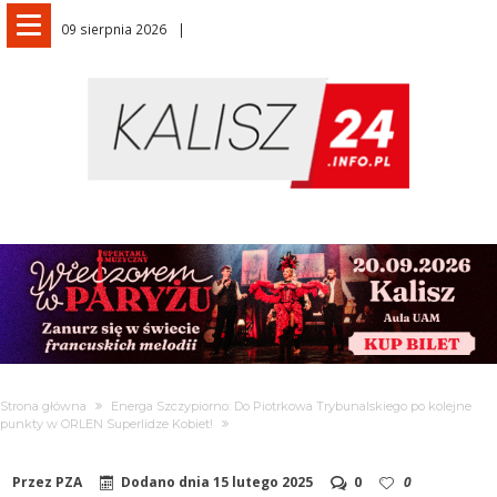
09 sierpnia 2026
Strona główna
Energa Szczypiorno: Do Piotrkowa Trybunalskiego po kolejne
punkty w ORLEN Superlidze Kobiet!
Przez
PZA
Dodano dnia
15 lutego 2025
0
0