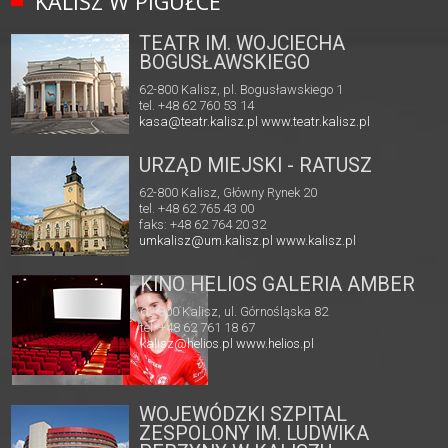
KALISZ W PIGUŁCE
TEATR IM. WOJCIECHA
BOGUSŁAWSKIEGO
62-800 Kalisz, pl. Bogusławskiego 1
tel. +48 62 760 53 14
kasa@teatr.kalisz.pl
www.teatr.kalisz.pl
URZĄD MIEJSKI - RATUSZ
62-800 Kalisz, Główny Rynek 20
tel. +48 62 765 43 00
faks: +48 62 764 20 32
umkalisz@um.kalisz.pl
www.kalisz.pl
KINO HELIOS GALERIA AMBER
62-800 Kalisz, ul. Górnośląska 82
tel. +48 62 761 18 67
kalisz@helios.pl
www.helios.pl
WOJEWÓDZKI SZPITAL
ZESPOLONY IM. LUDWIKA