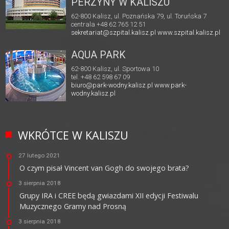
PERZYNY W KALISZU
62-800 Kalisz, ul. Poznańska 79, ul. Toruńska 7
centrala +48 62 765 12 51
sekretariat@szpital.kalisz.pl
www.szpital.kalisz.pl
AQUA PARK
62-800 Kalisz, ul. Sportowa 10
tel. +48 62 598 67 09
biuro@park-wodny.kalisz.pl
www.park-
wodny.kalisz.pl
WKRÓTCE W KALISZU
27 lutego 2021
O czym pisał Vincent van Gogh do swojego brata?
3 sierpnia 2018
Grupy IRA i CREE będą gwiazdami XII edycji Festiwalu
Muzycznego Gramy nad Prosną
3 sierpnia 2018