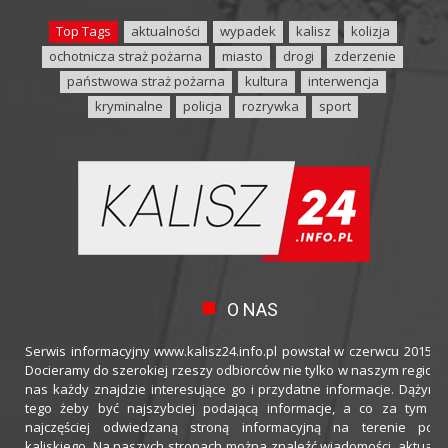
Top Tags
aktualności
wypadek
kalisz
kolizja
ochotnicza straż pożarna
miasto
drogi
zderzenie
państwowa straż pożarna
kultura
interwencja
kryminalne
policja
rozrywka
sport
O NAS
Serwis informacyjny www.kalisz24.info.pl powstał w czerwcu 2015 ro
Docieramy do szerokiej rzeszy odbiorców nie tylko w naszym regioni
nas każdy znajdzie interesujące go i przydatne informacje. Dążymy
tego żeby być najszybciej podającą informacje, a co za tym idz
najczęściej odwiedzaną stroną informacyjną na terenie powi
kaliskiego. Na naszych stronach można znaleźć wiadomości, aktualno