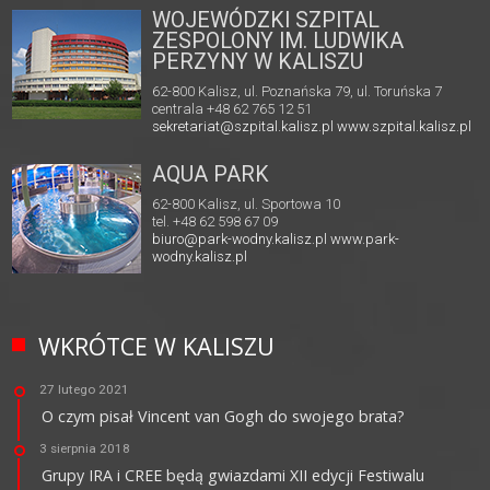
WOJEWÓDZKI SZPITAL
ZESPOLONY IM. LUDWIKA
PERZYNY W KALISZU
62-800 Kalisz, ul. Poznańska 79, ul. Toruńska 7
centrala +48 62 765 12 51
sekretariat@szpital.kalisz.pl
www.szpital.kalisz.pl
AQUA PARK
62-800 Kalisz, ul. Sportowa 10
tel. +48 62 598 67 09
biuro@park-wodny.kalisz.pl
www.park-
wodny.kalisz.pl
WKRÓTCE W KALISZU
27 lutego 2021
O czym pisał Vincent van Gogh do swojego brata?
3 sierpnia 2018
Grupy IRA i CREE będą gwiazdami XII edycji Festiwalu