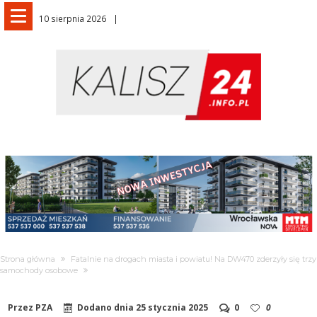
10 sierpnia 2026
Strona główna
Fatalnie na drogach miasta i powiatu! Na DW470 zderzyły się trzy
samochody osobowe
Przez
PZA
Dodano dnia
25 stycznia 2025
0
0