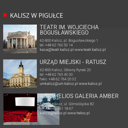
KALISZ W PIGUŁCE
TEATR IM. WOJCIECHA
BOGUSŁAWSKIEGO
62-800 Kalisz, pl. Bogusławskiego 1
tel. +48 62 760 53 14
kasa@teatr.kalisz.pl
www.teatr.kalisz.pl
URZĄD MIEJSKI - RATUSZ
62-800 Kalisz, Główny Rynek 20
tel. +48 62 765 43 00
faks: +48 62 764 20 32
umkalisz@um.kalisz.pl
www.kalisz.pl
KINO HELIOS GALERIA AMBER
62-800 Kalisz, ul. Górnośląska 82
tel. +48 62 761 18 67
kalisz@helios.pl
www.helios.pl