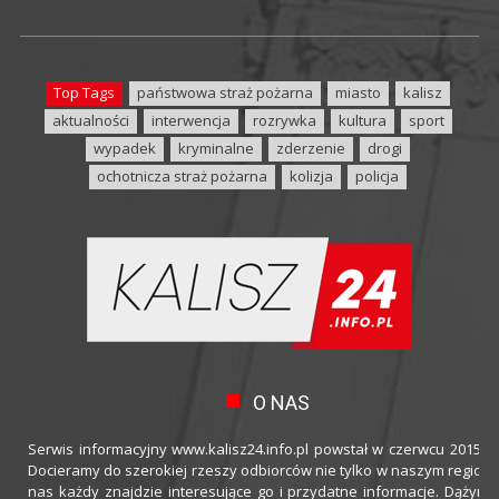
Top Tags
państwowa straż pożarna
miasto
kalisz
aktualności
interwencja
rozrywka
kultura
sport
wypadek
kryminalne
zderzenie
drogi
ochotnicza straż pożarna
kolizja
policja
O NAS
Serwis informacyjny www.kalisz24.info.pl powstał w czerwcu 2015 ro
Docieramy do szerokiej rzeszy odbiorców nie tylko w naszym regioni
nas każdy znajdzie interesujące go i przydatne informacje. Dążymy