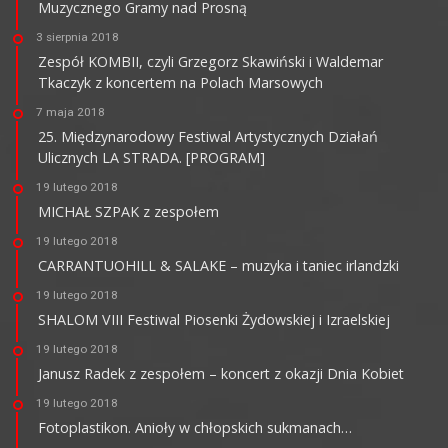
Muzycznego Gramy nad Prosną
3 sierpnia 2018
Zespół KOMBII, czyli Grzegorz Skawiński i Waldemar
Tkaczyk z koncertem na Polach Marsowych
7 maja 2018
25. Międzynarodowy Festiwal Artystycznych Działań
Ulicznych LA STRADA. [PROGRAM]
19 lutego 2018
MICHAŁ SZPAK z zespołem
19 lutego 2018
CARRANTUOHILL & SALAKE – muzyka i taniec irlandzki
19 lutego 2018
SHALOM VIII Festiwal Piosenki Żydowskiej i Izraelskiej
19 lutego 2018
Janusz Radek z zespołem – koncert z okazji Dnia Kobiet
19 lutego 2018
Fotoplastikon. Anioły w chłopskich sukmanach…