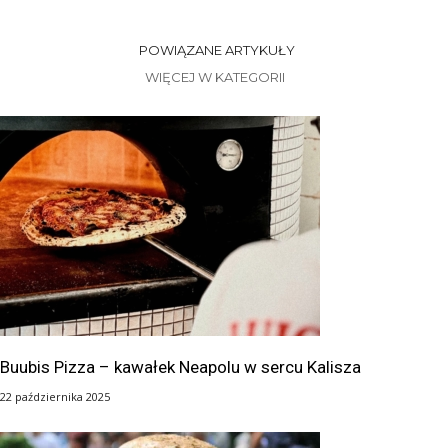
POWIĄZANE ARTYKUŁY
WIĘCEJ W KATEGORII
Buubis Pizza – kawałek Neapolu w sercu Kalisza
22 października 2025