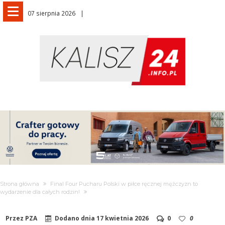
07 sierpnia 2026
Strona główna
Final Four Pucharu Polski w piłce ręcznej mężczyzn to
wydarzenie dla całych rodzin!
Przez
PZA
Dodano dnia
17 kwietnia 2026
0
0