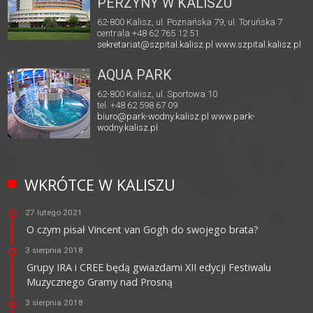
PERZYNY W KALISZU
62-800 Kalisz, ul. Poznańska 79, ul. Toruńska 7
centrala +48 62 765 12 51
sekretariat@szpital.kalisz.pl
www.szpital.kalisz.pl
AQUA PARK
62-800 Kalisz, ul. Sportowa 10
tel. +48 62 598 67 09
biuro@park-wodny.kalisz.pl
www.park-
wodny.kalisz.pl
WKRÓTCE W KALISZU
27 lutego 2021
O czym pisał Vincent van Gogh do swojego brata?
3 sierpnia 2018
Grupy IRA i CREE będą gwiazdami XII edycji Festiwalu
Muzycznego Gramy nad Prosną
3 sierpnia 2018