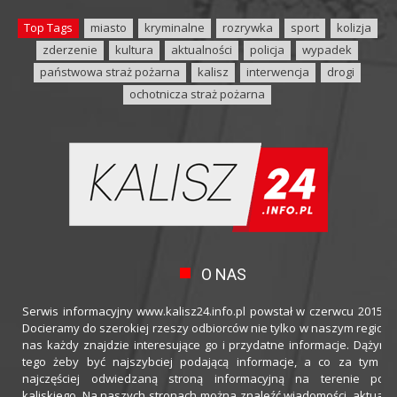
Top Tags
miasto
kryminalne
rozrywka
sport
kolizja
zderzenie
kultura
aktualności
policja
wypadek
państwowa straż pożarna
kalisz
interwencja
drogi
ochotnicza straż pożarna
O NAS
Serwis informacyjny www.kalisz24.info.pl powstał w czerwcu 2015 ro
Docieramy do szerokiej rzeszy odbiorców nie tylko w naszym regioni
nas każdy znajdzie interesujące go i przydatne informacje. Dążymy
tego żeby być najszybciej podającą informacje, a co za tym idz
najczęściej odwiedzaną stroną informacyjną na terenie powi
kaliskiego. Na naszych stronach można znaleźć wiadomości, aktualno