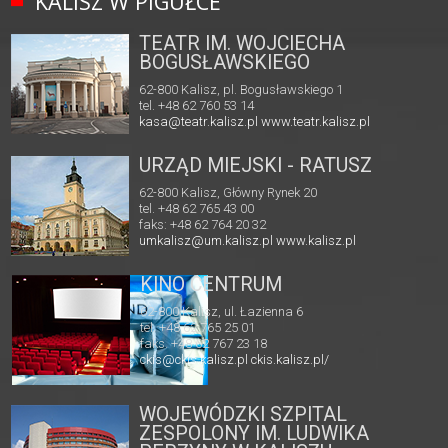
KALISZ W PIGUŁCE
TEATR IM. WOJCIECHA
BOGUSŁAWSKIEGO
62-800 Kalisz, pl. Bogusławskiego 1
tel. +48 62 760 53 14
kasa@teatr.kalisz.pl
www.teatr.kalisz.pl
URZĄD MIEJSKI - RATUSZ
62-800 Kalisz, Główny Rynek 20
tel. +48 62 765 43 00
faks: +48 62 764 20 32
umkalisz@um.kalisz.pl
www.kalisz.pl
KINO CENTRUM
62-800 Kalisz, ul. Łazienna 6
tel. +48 62 765 25 01
faks. +48 62 767 23 18
ckis@ckis.kalisz.pl
ckis.kalisz.pl/
WOJEWÓDZKI SZPITAL
ZESPOLONY IM. LUDWIKA