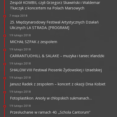
Zespół KOMBII, czyli Grzegorz Skawiński i Waldemar
Tkaczyk z koncertem na Polach Marsowych
7 maja 2018
25. Międzynarodowy Festiwal Artystycznych Działań
Ulicznych LA STRADA. [PROGRAM]
19 lutego 2018
MICHAŁ SZPAK z zespołem
19 lutego 2018
CARRANTUOHILL & SALAKE – muzyka i taniec irlandzki
19 lutego 2018
SHALOM VIII Festiwal Piosenki Żydowskiej i Izraelskiej
19 lutego 2018
Janusz Radek z zespołem – koncert z okazji Dnia Kobiet
19 lutego 2018
Fotoplastikon. Anioły w chłopskich sukmanach…
19 lutego 2018
Przesłuchanie w ramach 40. „Schola Cantorum”