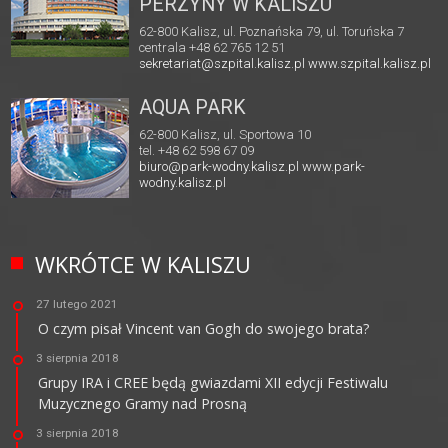
PERZYNY W KALISZU
62-800 Kalisz, ul. Poznańska 79, ul. Toruńska 7
centrala +48 62 765 12 51
sekretariat@szpital.kalisz.pl
www.szpital.kalisz.pl
AQUA PARK
62-800 Kalisz, ul. Sportowa 10
tel. +48 62 598 67 09
biuro@park-wodny.kalisz.pl
www.park-
wodny.kalisz.pl
WKRÓTCE W KALISZU
27 lutego 2021
O czym pisał Vincent van Gogh do swojego brata?
3 sierpnia 2018
Grupy IRA i CREE będą gwiazdami XII edycji Festiwalu
Muzycznego Gramy nad Prosną
3 sierpnia 2018