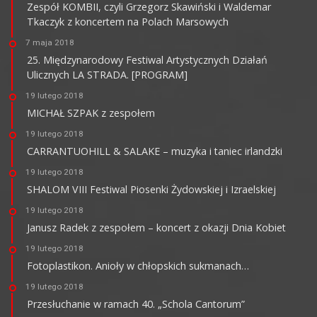
Zespół KOMBII, czyli Grzegorz Skawiński i Waldemar
Tkaczyk z koncertem na Polach Marsowych
7 maja 2018
25. Międzynarodowy Festiwal Artystycznych Działań
Ulicznych LA STRADA. [PROGRAM]
19 lutego 2018
MICHAŁ SZPAK z zespołem
19 lutego 2018
CARRANTUOHILL & SALAKE – muzyka i taniec irlandzki
19 lutego 2018
SHALOM VIII Festiwal Piosenki Żydowskiej i Izraelskiej
19 lutego 2018
Janusz Radek z zespołem – koncert z okazji Dnia Kobiet
19 lutego 2018
Fotoplastikon. Anioły w chłopskich sukmanach…
19 lutego 2018
Przesłuchanie w ramach 40. „Schola Cantorum”