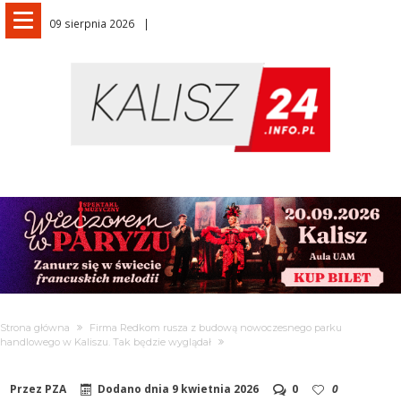
09 sierpnia 2026
Strona główna
Firma Redkom rusza z budową nowoczesnego parku
handlowego w Kaliszu. Tak będzie wyglądał
Przez
PZA
Dodano dnia
9 kwietnia 2026
0
0