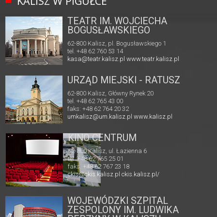
KALISZ W PIGUŁCE
TEATR IM. WOJCIECHA
BOGUSŁAWSKIEGO
62-800 Kalisz, pl. Bogusławskiego 1
tel. +48 62 760 53 14
kasa@teatr.kalisz.pl
www.teatr.kalisz.pl
URZĄD MIEJSKI - RATUSZ
62-800 Kalisz, Główny Rynek 20
tel. +48 62 765 43 00
faks: +48 62 764 20 32
umkalisz@um.kalisz.pl
www.kalisz.pl
KINO CENTRUM
62-800 Kalisz, ul. Łazienna 6
tel. +48 62 765 25 01
faks. +48 62 767 23 18
ckis@ckis.kalisz.pl
ckis.kalisz.pl/
WOJEWÓDZKI SZPITAL
ZESPOLONY IM. LUDWIKA