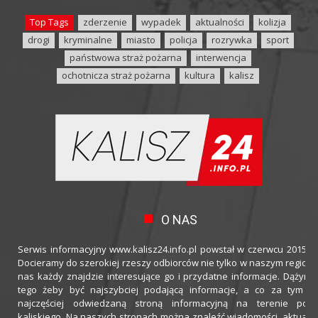
Top Tags
zderzenie
wypadek
aktualności
kolizja
drogi
kryminalne
miasto
policja
rozrywka
sport
państwowa straż pożarna
interwencja
ochotnicza straż pożarna
kultura
kalisz
O NAS
Serwis informacyjny www.kalisz24.info.pl powstał w czerwcu 2015 ro
Docieramy do szerokiej rzeszy odbiorców nie tylko w naszym regioni
nas każdy znajdzie interesujące go i przydatne informacje. Dążymy
tego żeby być najszybciej podającą informacje, a co za tym idz
najczęściej odwiedzaną stroną informacyjną na terenie powi
kaliskiego. Na naszych stronach można znaleźć wiadomości, aktualno