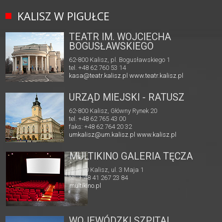
KALISZ W PIGUŁCE
TEATR IM. WOJCIECHA
BOGUSŁAWSKIEGO
62-800 Kalisz, pl. Bogusławskiego 1
tel. +48 62 760 53 14
kasa@teatr.kalisz.pl
www.teatr.kalisz.pl
URZĄD MIEJSKI - RATUSZ
62-800 Kalisz, Główny Rynek 20
tel. +48 62 765 43 00
faks: +48 62 764 20 32
umkalisz@um.kalisz.pl
www.kalisz.pl
MULTIKINO GALERIA TĘCZA
62-800 Kalisz, ul. 3 Maja 1
tel. + 48 41 267 23 84
multikino.pl
WOJEWÓDZKI SZPITAL