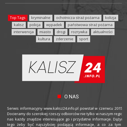
Top Tags
kryminalne
ochotnicza straż pożarna
kolizja
kalisz
policja
wypadek
państwowa straż pożarna
interwencja
miasto
drogi
rozrywka
aktualności
kultura
zderzenie
sport
O NAS
Serwis informacyjny www.kalisz24.info.pl powstał w czerwcu 2015 ro
Docieramy do szerokiej rzeszy odbiorców nie tylko w naszym regioni
nas każdy znajdzie interesujące go i przydatne informacje. Dążymy
tego żeby być najszybciej podającą informacje, a co za tym idz