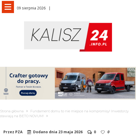
09 sierpnia 2026
Strona główna
Fundament domu to nie miejsce na kompromisy! Inwestorzy
stawiają na BETO NOVUM!
Przez
PZA
Dodano dnia
23 maja 2026
0
0