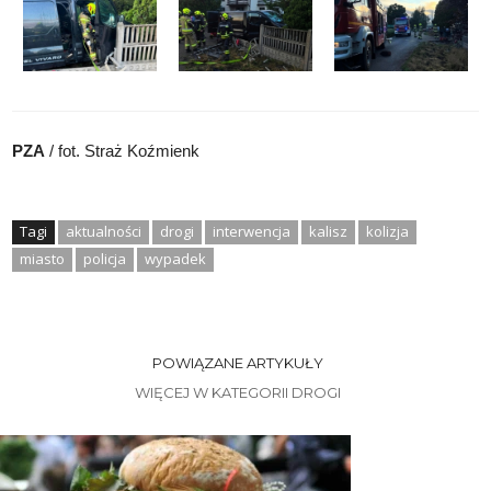
PZA
/ fot. Straż Koźmienk
Tagi
aktualności
drogi
interwencja
kalisz
kolizja
miasto
policja
wypadek
POWIĄZANE ARTYKUŁY
WIĘCEJ W KATEGORII DROGI