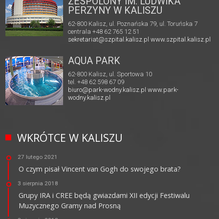
ZESPOLONY IM. LUDWIKA
PERZYNY W KALISZU
62-800 Kalisz, ul. Poznańska 79, ul. Toruńska 7
centrala +48 62 765 12 51
sekretariat@szpital.kalisz.pl
www.szpital.kalisz.pl
AQUA PARK
62-800 Kalisz, ul. Sportowa 10
tel. +48 62 598 67 09
biuro@park-wodny.kalisz.pl
www.park-
wodny.kalisz.pl
WKRÓTCE W KALISZU
27 lutego 2021
O czym pisał Vincent van Gogh do swojego brata?
3 sierpnia 2018
Grupy IRA i CREE będą gwiazdami XII edycji Festiwalu
Muzycznego Gramy nad Prosną