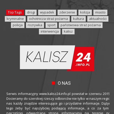
Top Tags
drogi
wypadek
zderzenie
kolizja
miasto
kryminalne
ochotnicza straż pożarna
kultura
aktualności
policja
rozrywka
sport
państwowa straż pożarna
interwencja
kalisz
O NAS
Serwis informacyjny www.kalisz24.info.pl powstał w czerwcu 2015 ro
Docieramy do szerokiej rzeszy odbiorców nie tylko w naszym regioni
nas każdy znajdzie interesujące go i przydatne informacje. Dążymy
tego żeby być najszybciej podającą informacje, a co za tym idz
najczęściej odwiedzaną stroną informacyjną na terenie powi