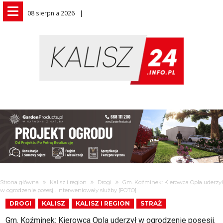
08 sierpnia 2026
Strona główna
Kalisz i region
Drogi
Gm. Koźminek: Kierowca Opla uderzył
w ogrodzenie posesji. Interweniowały służby [FOTO]
DROGI
KALISZ
KALISZ I REGION
STRAŻ
Gm. Koźminek: Kierowca Opla uderzył w ogrodzenie posesji.