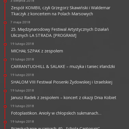
3 sierpnia 2018
Zespół KOMBII, czyli Grzegorz Skawiński i Waldemar
Tkaczyk z koncertem na Polach Marsowych
7 maja 2018
25. Międzynarodowy Festiwal Artystycznych Działań
Ulicznych LA STRADA. [PROGRAM]
19 lutego 2018
MICHAŁ SZPAK z zespołem
19 lutego 2018
CARRANTUOHILL & SALAKE – muzyka i taniec irlandzki
19 lutego 2018
SHALOM VIII Festiwal Piosenki Żydowskiej i Izraelskiej
19 lutego 2018
Janusz Radek z zespołem – koncert z okazji Dnia Kobiet
19 lutego 2018
Fotoplastikon. Anioły w chłopskich sukmanach…
19 lutego 2018
Przesłuchanie w ramach 40. „Schola Cantorum”