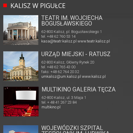
KALISZ W PIGUŁCE
TEATR IM. WOJCIECHA
BOGUSŁAWSKIEGO
62-800 Kalisz, pl. Bogusławskiego 1
tel. +48 62 760 53 14
kasa@teatr.kalisz.pl
www.teatr.kalisz.pl
URZĄD MIEJSKI - RATUSZ
62-800 Kalisz, Główny Rynek 20
tel. +48 62 765 43 00
faks: +48 62 764 20 32
umkalisz@um.kalisz.pl
www.kalisz.pl
MULTIKINO GALERIA TĘCZA
62-800 Kalisz, ul. 3 Maja 1
tel. + 48 41 267 23 84
multikino.pl
WOJEWÓDZKI SZPITAL