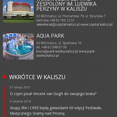
ZESPOLONY IM. LUDWIKA
PERZYNY W KALISZU
62-800 Kalisz, ul. Poznańska 79, ul. Toruńska 7
centrala +48 62 765 12 51
sekretariat@szpital.kalisz.pl
www.szpital.kalisz.pl
AQUA PARK
62-800 Kalisz, ul. Sportowa 10
tel. +48 62 598 67 09
biuro@park-wodny.kalisz.pl
www.park-
wodny.kalisz.pl
WKRÓTCE W KALISZU
27 lutego 2021
O czym pisał Vincent van Gogh do swojego brata?
3 sierpnia 2018
Grupy IRA i CREE będą gwiazdami XII edycji Festiwalu
Muzycznego Gramy nad Prosną