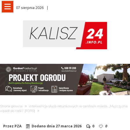
07 sierpnia 2026
Strona główna
interwencja służb ratunkowych w centrum miasta. „Mężczyzna
wpadł do rzeki” [FOTO]
Przez
PZA
Dodano dnia
27 marca 2026
0
0