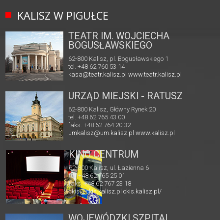
KALISZ W PIGUŁCE
TEATR IM. WOJCIECHA
BOGUSŁAWSKIEGO
62-800 Kalisz, pl. Bogusławskiego 1
tel. +48 62 760 53 14
kasa@teatr.kalisz.pl
www.teatr.kalisz.pl
URZĄD MIEJSKI - RATUSZ
62-800 Kalisz, Główny Rynek 20
tel. +48 62 765 43 00
faks: +48 62 764 20 32
umkalisz@um.kalisz.pl
www.kalisz.pl
KINO CENTRUM
62-800 Kalisz, ul. Łazienna 6
tel. +48 62 765 25 01
faks. +48 62 767 23 18
ckis@ckis.kalisz.pl
ckis.kalisz.pl/
WOJEWÓDZKI SZPITAL