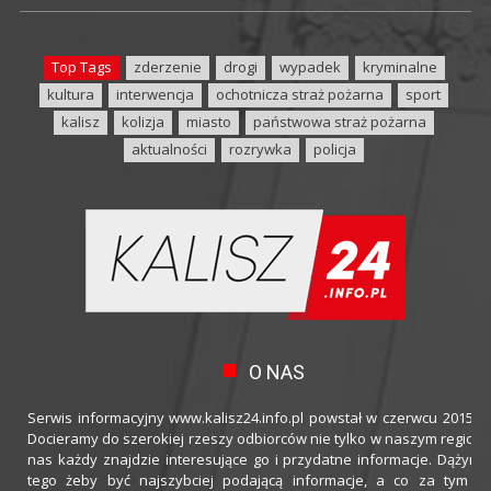
Top Tags
zderzenie
drogi
wypadek
kryminalne
kultura
interwencja
ochotnicza straż pożarna
sport
kalisz
kolizja
miasto
państwowa straż pożarna
aktualności
rozrywka
policja
O NAS
Serwis informacyjny www.kalisz24.info.pl powstał w czerwcu 2015 ro
Docieramy do szerokiej rzeszy odbiorców nie tylko w naszym regioni
nas każdy znajdzie interesujące go i przydatne informacje. Dążymy
tego żeby być najszybciej podającą informacje, a co za tym idz