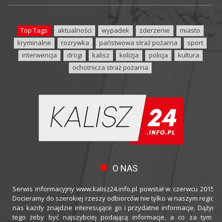
Top Tags
aktualności
wypadek
zderzenie
miasto
kryminalne
rozrywka
państwowa straż pożarna
sport
interwencja
drogi
kalisz
kolizja
policja
kultura
ochotnicza straż pożarna
O NAS
Serwis informacyjny www.kalisz24.info.pl powstał w czerwcu 2015 ro
Docieramy do szerokiej rzeszy odbiorców nie tylko w naszym regioni
nas każdy znajdzie interesujące go i przydatne informacje. Dążymy
tego żeby być najszybciej podającą informacje, a co za tym idz