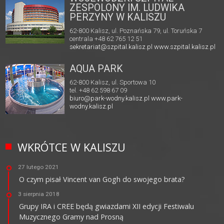
ZESPOLONY IM. LUDWIKA
PERZYNY W KALISZU
62-800 Kalisz, ul. Poznańska 79, ul. Toruńska 7
centrala +48 62 765 12 51
sekretariat@szpital.kalisz.pl
www.szpital.kalisz.pl
AQUA PARK
62-800 Kalisz, ul. Sportowa 10
tel. +48 62 598 67 09
biuro@park-wodny.kalisz.pl
www.park-
wodny.kalisz.pl
WKRÓTCE W KALISZU
27 lutego 2021
O czym pisał Vincent van Gogh do swojego brata?
3 sierpnia 2018
Grupy IRA i CREE będą gwiazdami XII edycji Festiwalu
Muzycznego Gramy nad Prosną