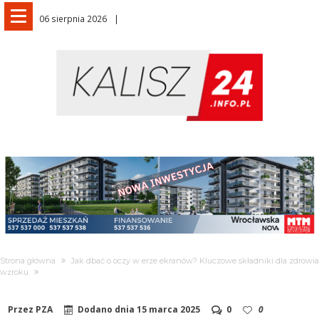
06 sierpnia 2026
Strona główna
Jak dbać o oczy w erze ekranów? Kluczowe składniki dla zdrowia
wzroku
Przez
PZA
Dodano dnia
15 marca 2025
0
0