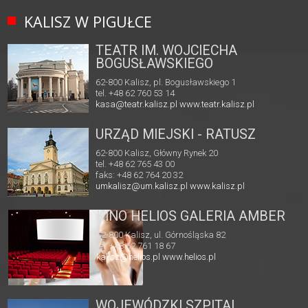
KALISZ W PIGUŁCE
TEATR IM. WOJCIECHA
BOGUSŁAWSKIEGO
62-800 Kalisz, pl. Bogusławskiego 1
tel. +48 62 760 53 14
kasa@teatr.kalisz.pl
www.teatr.kalisz.pl
URZĄD MIEJSKI - RATUSZ
62-800 Kalisz, Główny Rynek 20
tel. +48 62 765 43 00
faks: +48 62 764 20 32
umkalisz@um.kalisz.pl
www.kalisz.pl
KINO HELIOS GALERIA AMBER
62-800 Kalisz, ul. Górnośląska 82
tel. +48 62 761 18 67
kalisz@helios.pl
www.helios.pl
WOJEWÓDZKI SZPITAL