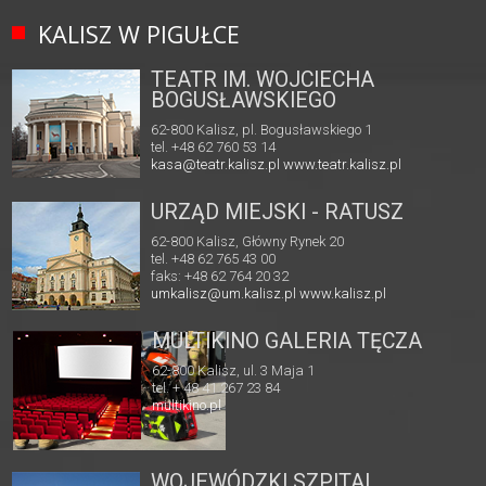
KALISZ W PIGUŁCE
TEATR IM. WOJCIECHA
BOGUSŁAWSKIEGO
62-800 Kalisz, pl. Bogusławskiego 1
tel. +48 62 760 53 14
kasa@teatr.kalisz.pl
www.teatr.kalisz.pl
URZĄD MIEJSKI - RATUSZ
62-800 Kalisz, Główny Rynek 20
tel. +48 62 765 43 00
faks: +48 62 764 20 32
umkalisz@um.kalisz.pl
www.kalisz.pl
MULTIKINO GALERIA TĘCZA
62-800 Kalisz, ul. 3 Maja 1
tel. + 48 41 267 23 84
multikino.pl
WOJEWÓDZKI SZPITAL