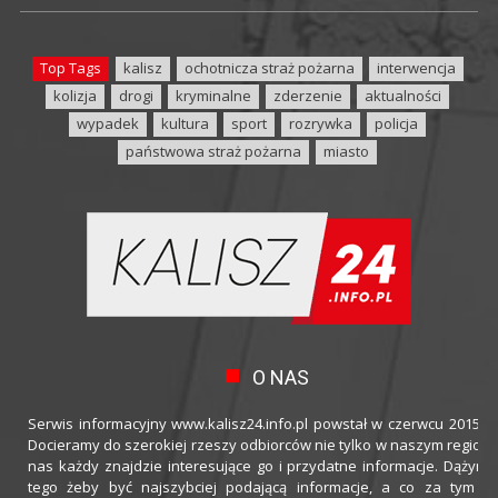
Top Tags
kalisz
ochotnicza straż pożarna
interwencja
kolizja
drogi
kryminalne
zderzenie
aktualności
wypadek
kultura
sport
rozrywka
policja
państwowa straż pożarna
miasto
O NAS
Serwis informacyjny www.kalisz24.info.pl powstał w czerwcu 2015 ro
Docieramy do szerokiej rzeszy odbiorców nie tylko w naszym regioni
nas każdy znajdzie interesujące go i przydatne informacje. Dążymy
tego żeby być najszybciej podającą informacje, a co za tym idz