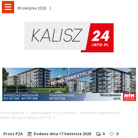
06 sierpnia 2026
Strona główna
Jednośladem w tył osobówki. Zdarzenie drogowe na ul.
Śródmiejskiej w Kaliszu [FOTO]
Przez
PZA
Dodano dnia
17 kwietnia 2026
0
0