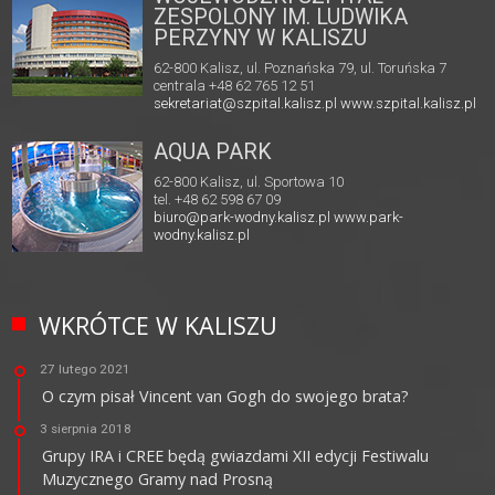
ZESPOLONY IM. LUDWIKA
PERZYNY W KALISZU
62-800 Kalisz, ul. Poznańska 79, ul. Toruńska 7
centrala +48 62 765 12 51
sekretariat@szpital.kalisz.pl
www.szpital.kalisz.pl
AQUA PARK
62-800 Kalisz, ul. Sportowa 10
tel. +48 62 598 67 09
biuro@park-wodny.kalisz.pl
www.park-
wodny.kalisz.pl
WKRÓTCE W KALISZU
27 lutego 2021
O czym pisał Vincent van Gogh do swojego brata?
3 sierpnia 2018
Grupy IRA i CREE będą gwiazdami XII edycji Festiwalu
Muzycznego Gramy nad Prosną