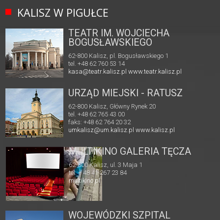
KALISZ W PIGUŁCE
TEATR IM. WOJCIECHA
BOGUSŁAWSKIEGO
62-800 Kalisz, pl. Bogusławskiego 1
tel. +48 62 760 53 14
kasa@teatr.kalisz.pl
www.teatr.kalisz.pl
URZĄD MIEJSKI - RATUSZ
62-800 Kalisz, Główny Rynek 20
tel. +48 62 765 43 00
faks: +48 62 764 20 32
umkalisz@um.kalisz.pl
www.kalisz.pl
MULTIKINO GALERIA TĘCZA
62-800 Kalisz, ul. 3 Maja 1
tel. + 48 41 267 23 84
multikino.pl
WOJEWÓDZKI SZPITAL