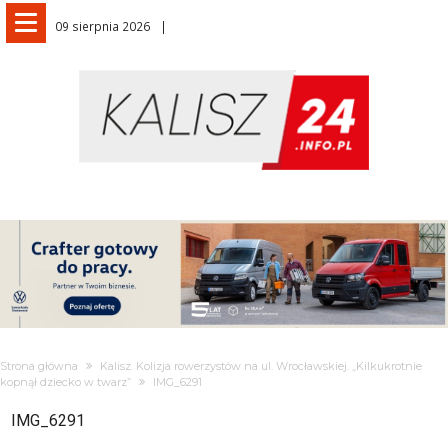
09 sierpnia 2026
Strona główna
Kalisz. Kolizja rowerzystów na ul. Wrocławskiej. „Kilkukrotnie
kopnął dziecko w twarz”
IMG_6291
IMG_6291