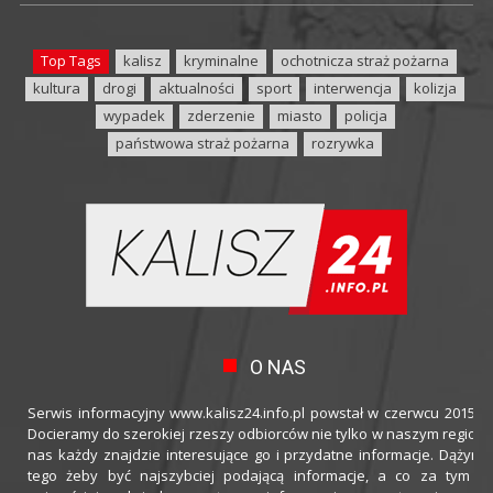
Top Tags
kalisz
kryminalne
ochotnicza straż pożarna
kultura
drogi
aktualności
sport
interwencja
kolizja
wypadek
zderzenie
miasto
policja
państwowa straż pożarna
rozrywka
O NAS
Serwis informacyjny www.kalisz24.info.pl powstał w czerwcu 2015 ro
Docieramy do szerokiej rzeszy odbiorców nie tylko w naszym regioni
nas każdy znajdzie interesujące go i przydatne informacje. Dążymy
tego żeby być najszybciej podającą informacje, a co za tym idz