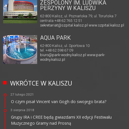
ZESPOLONY IM. LUDWIKA
PERZYNY W KALISZU
62-800 Kalisz, ul. Poznańska 79, ul. Toruńska 7
centrala +48 62 765 12 51
sekretariat@szpital.kalisz.pl
www.szpital.kalisz.pl
AQUA PARK
62-800 Kalisz, ul. Sportowa 10
tel. +48 62 598 67 09
biuro@park-wodny.kalisz.pl
www.park-
wodny.kalisz.pl
WKRÓTCE W KALISZU
27 lutego 2021
O czym pisał Vincent van Gogh do swojego brata?
3 sierpnia 2018
Grupy IRA i CREE będą gwiazdami XII edycji Festiwalu
Muzycznego Gramy nad Prosną