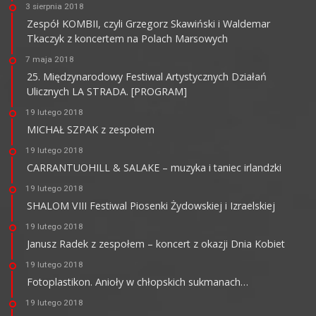
3 sierpnia 2018
Zespół KOMBII, czyli Grzegorz Skawiński i Waldemar
Tkaczyk z koncertem na Polach Marsowych
7 maja 2018
25. Międzynarodowy Festiwal Artystycznych Działań
Ulicznych LA STRADA. [PROGRAM]
19 lutego 2018
MICHAŁ SZPAK z zespołem
19 lutego 2018
CARRANTUOHILL & SALAKE – muzyka i taniec irlandzki
19 lutego 2018
SHALOM VIII Festiwal Piosenki Żydowskiej i Izraelskiej
19 lutego 2018
Janusz Radek z zespołem – koncert z okazji Dnia Kobiet
19 lutego 2018
Fotoplastikon. Anioły w chłopskich sukmanach…
19 lutego 2018