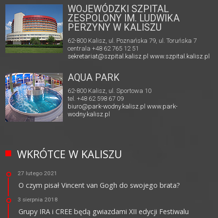
WOJEWÓDZKI SZPITAL
ZESPOLONY IM. LUDWIKA
PERZYNY W KALISZU
62-800 Kalisz, ul. Poznańska 79, ul. Toruńska 7
centrala +48 62 765 12 51
sekretariat@szpital.kalisz.pl
www.szpital.kalisz.pl
AQUA PARK
62-800 Kalisz, ul. Sportowa 10
tel. +48 62 598 67 09
biuro@park-wodny.kalisz.pl
www.park-
wodny.kalisz.pl
WKRÓTCE W KALISZU
27 lutego 2021
O czym pisał Vincent van Gogh do swojego brata?
3 sierpnia 2018
Grupy IRA i CREE będą gwiazdami XII edycji Festiwalu