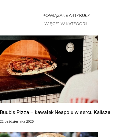
POWIĄZANE ARTYKUŁY
WIĘCEJ W KATEGORII
Buubis Pizza – kawałek Neapolu w sercu Kalisza
22 października 2025