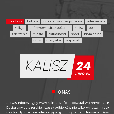
Top Tags
kultura
ochotnicza straż pożarna
interwencja
kolizja
państwowa straż pożarna
kalisz
policja
zderzenie
miasto
aktualności
sport
kryminalne
drogi
rozrywka
wypadek
O NAS
Serwis informacyjny www.kalisz24.info.pl powstał w czerwcu 2015 ro
Docieramy do szerokiej rzeszy odbiorców nie tylko w naszym regioni
nas każdy znajdzie interesujące go i przydatne informacje. Dążymy