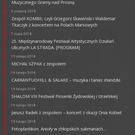
Muzycznego Gramy nad Prosną
3 sierpnia 2018
Zespół KOMBII, czyli Grzegorz Skawiński i Waldemar
Tkaczyk z koncertem na Polach Marsowych
7 maja 2018
25. Międzynarodowy Festiwal Artystycznych Działań
Ulicznych LA STRADA. [PROGRAM]
19 lutego 2018
MICHAŁ SZPAK z zespołem
19 lutego 2018
CARRANTUOHILL & SALAKE – muzyka i taniec irlandzki
19 lutego 2018
SHALOM VIII Festiwal Piosenki Żydowskiej i Izraelskiej
19 lutego 2018
Janusz Radek z zespołem – koncert z okazji Dnia Kobiet
19 lutego 2018
Fotoplastikon. Anioły w chłopskich sukmanach…