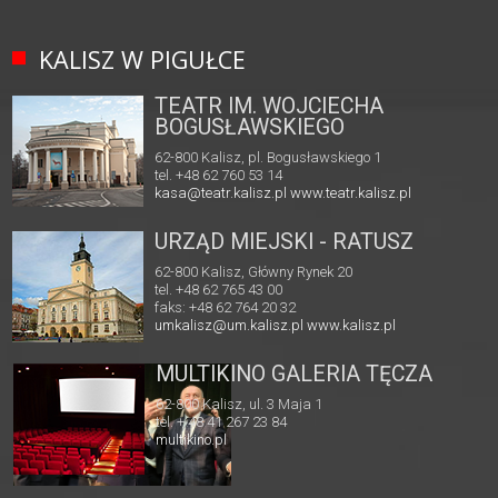
KALISZ W PIGUŁCE
TEATR IM. WOJCIECHA
BOGUSŁAWSKIEGO
62-800 Kalisz, pl. Bogusławskiego 1
tel. +48 62 760 53 14
kasa@teatr.kalisz.pl
www.teatr.kalisz.pl
URZĄD MIEJSKI - RATUSZ
62-800 Kalisz, Główny Rynek 20
tel. +48 62 765 43 00
faks: +48 62 764 20 32
umkalisz@um.kalisz.pl
www.kalisz.pl
MULTIKINO GALERIA TĘCZA
62-800 Kalisz, ul. 3 Maja 1
tel. + 48 41 267 23 84
multikino.pl