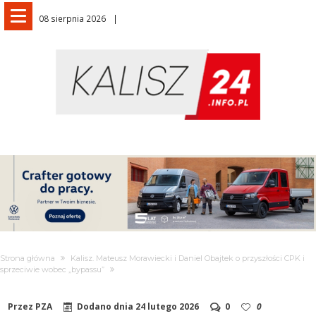
08 sierpnia 2026
Strona główna
Kalisz. Mateusz Morawiecki i Daniel Obajtek o przyszłości CPK i
sprzeciwie wobec „bypassu”
Przez
PZA
Dodano dnia
24 lutego 2026
0
0