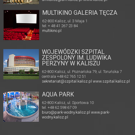
MULTIKINO GALERIA TĘCZA
62-800 Kalisz, ul. 3 Maja 1
tel. + 48 41 267 23 84
multikino.pl
WOJEWÓDZKI SZPITAL
ZESPOLONY IM. LUDWIKA
PERZYNY W KALISZU
62-800 Kalisz, ul. Poznańska 79, ul. Toruńska 7
centrala +48 62 765 12 51
sekretariat@szpital.kalisz.pl
www.szpital.kalisz.pl
AQUA PARK
62-800 Kalisz, ul. Sportowa 10
tel. +48 62 598 67 09
biuro@park-wodny.kalisz.pl
www.park-
wodny.kalisz.pl