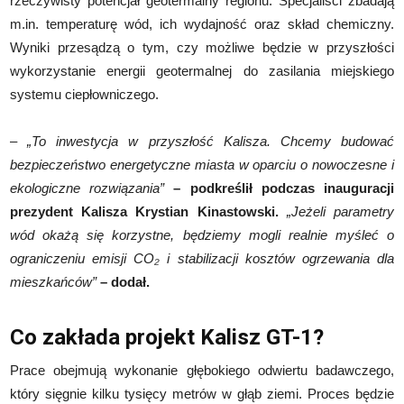
rzeczywisty potencjał geotermalny regionu. Specjaliści zbadają
m.in. temperaturę wód, ich wydajność oraz skład chemiczny.
Wyniki przesądzą o tym, czy możliwe będzie w przyszłości
wykorzystanie energii geotermalnej do zasilania miejskiego
systemu ciepłowniczego.
–
„To inwestycja w przyszłość Kalisza. Chcemy budować
bezpieczeństwo energetyczne miasta w oparciu o nowoczesne i
ekologiczne rozwiązania”
– podkreślił podczas inauguracji
prezydent Kalisza Krystian Kinastowski.
„Jeżeli parametry
wód okażą się korzystne, będziemy mogli realnie myśleć o
ograniczeniu emisji CO₂ i stabilizacji kosztów ogrzewania dla
mieszkańców”
– dodał.
Co zakłada projekt Kalisz GT-1?
Prace obejmują wykonanie głębokiego odwiertu badawczego,
który sięgnie kilku tysięcy metrów w głąb ziemi. Proces będzie