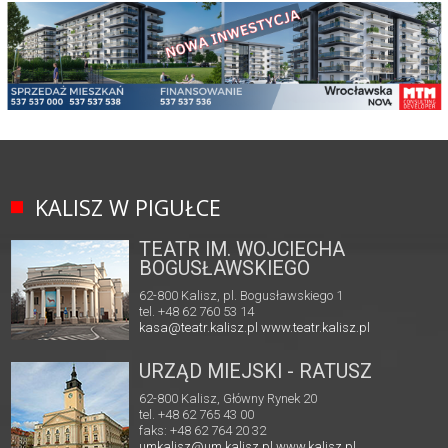
KALISZ W PIGUŁCE
TEATR IM. WOJCIECHA
BOGUSŁAWSKIEGO
62-800 Kalisz, pl. Bogusławskiego 1
tel. +48 62 760 53 14
kasa@teatr.kalisz.pl
www.teatr.kalisz.pl
URZĄD MIEJSKI - RATUSZ
62-800 Kalisz, Główny Rynek 20
tel. +48 62 765 43 00
faks: +48 62 764 20 32
umkalisz@um.kalisz.pl
www.kalisz.pl