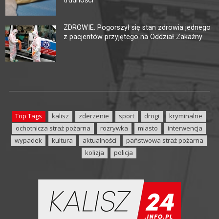
trudności
ZDROWIE. Pogorszył się stan zdrowia jednego
z pacjentów przyjętego na Oddział Zakaźny
Top Tags
kalisz
zderzenie
sport
drogi
kryminalne
ochotnicza straż pożarna
rozrywka
miasto
interwencja
wypadek
kultura
aktualności
państwowa straż pożarna
kolizja
policja