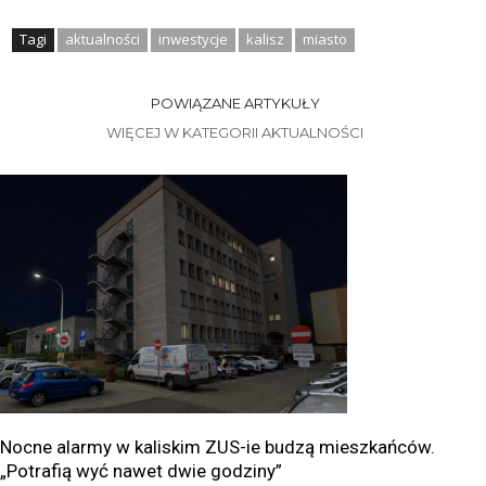
Tagi
aktualności
inwestycje
kalisz
miasto
POWIĄZANE ARTYKUŁY
WIĘCEJ W KATEGORII AKTUALNOŚCI
Nocne alarmy w kaliskim ZUS-ie budzą mieszkańców.
„Potrafią wyć nawet dwie godziny”