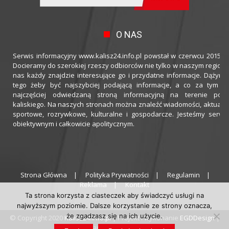
O NAS
Serwis informacyjny www.kalisz24.info.pl powstał w czerwcu 2015 ro
Docieramy do szerokiej rzeszy odbiorców nie tylko w naszym regioni
nas każdy znajdzie interesujące go i przydatne informacje. Dążymy
tego żeby być najszybciej podającą informacje, a co za tym idz
najczęściej odwiedzaną stroną informacyjną na terenie powi
kaliskiego. Na naszych stronach można znaleźć wiadomości, aktualno
sportowe, rozrywkowe, kulturalne i gospodarcze. Jesteśmy serwi
obiektywnym i całkowicie apolitycznym.
Strona Główna
Polityka Prywatności
Regulamin
Reklama
Kontakt
Ta strona korzysta z ciasteczek aby świadczyć usługi na
najwyższym poziomie. Dalsze korzystanie ze strony oznacza,
że zgadzasz się na ich użycie.
© Copyright 2020
Kalisz24.info.pl
| Projekt i wykonanie
EGDDesign
|
Hosting zapewnia
thecamels.org