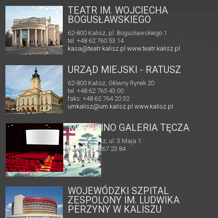
TEATR IM. WOJCIECHA
BOGUSŁAWSKIEGO
62-800 Kalisz, pl. Bogusławskiego 1
tel. +48 62 760 53 14
kasa@teatr.kalisz.pl
www.teatr.kalisz.pl
URZĄD MIEJSKI - RATUSZ
62-800 Kalisz, Główny Rynek 20
tel. +48 62 765 43 00
faks: +48 62 764 20 32
umkalisz@um.kalisz.pl
www.kalisz.pl
MULTIKINO GALERIA TĘCZA
62-800 Kalisz, ul. 3 Maja 1
tel. + 48 41 267 23 84
multikino.pl
WOJEWÓDZKI SZPITAL
ZESPOLONY IM. LUDWIKA
PERZYNY W KALISZU