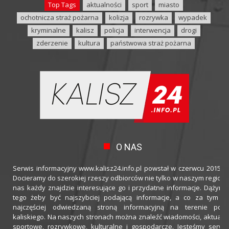
Top Tags
aktualności
sport
miasto
ochotnicza straż pożarna
kolizja
rozrywka
wypadek
kryminalne
kalisz
policja
interwencja
drogi
zderzenie
kultura
państwowa straż pożarna
O NAS
Serwis informacyjny www.kalisz24.info.pl powstał w czerwcu 2015 ro
Docieramy do szerokiej rzeszy odbiorców nie tylko w naszym regioni
nas każdy znajdzie interesujące go i przydatne informacje. Dążymy
tego żeby być najszybciej podającą informacje, a co za tym idz
najczęściej odwiedzaną stroną informacyjną na terenie powi
kaliskiego. Na naszych stronach można znaleźć wiadomości, aktualno
sportowe, rozrywkowe, kulturalne i gospodarcze. Jesteśmy serwi