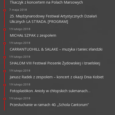
Tkaczyk z koncertem na Polach Marsowych
7 maja 2018
25. Międzynarodowy Festiwal Artystycznych Działań
Ulicznych LA STRADA. [PROGRAM]
19 lutego 2018
MICHAŁ SZPAK z zespołem
19 lutego 2018
CARRANTUOHILL & SALAKE – muzyka i taniec irlandzki
19 lutego 2018
SHALOM VIII Festiwal Piosenki Żydowskiej i Izraelskiej
19 lutego 2018
Janusz Radek z zespołem – koncert z okazji Dnia Kobiet
19 lutego 2018
Fotoplastikon. Anioły w chłopskich sukmanach…
19 lutego 2018
Przesłuchanie w ramach 40. „Schola Cantorum”