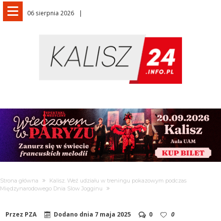
06 sierpnia 2026
Strona główna
Kalisz. Weź udziału w treningu pokazowym podczas
Międzynarodowego Dnia Slow Jogginu
Przez
PZA
Dodano dnia
7 maja 2025
0
0