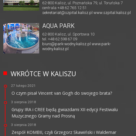
62-800 Kalisz, ul. Poznańska 79, ul. Toruńska 7
centrala +48 62 765 12 51
sekretariat@szpital.kalisz.pl
www.szpital.kalisz.pl
AQUA PARK
62-800 Kalisz, ul. Sportowa 10
tel. +48 62 598 67 09
biuro@park-wodny.kalisz.pl
www.park-
wodny.kalisz.pl
WKRÓTCE W KALISZU
27 lutego 2021
O czym pisał Vincent van Gogh do swojego brata?
3 sierpnia 2018
Grupy IRA i CREE będą gwiazdami XII edycji Festiwalu
Muzycznego Gramy nad Prosną
3 sierpnia 2018
Zespół KOMBII, czyli Grzegorz Skawiński i Waldemar