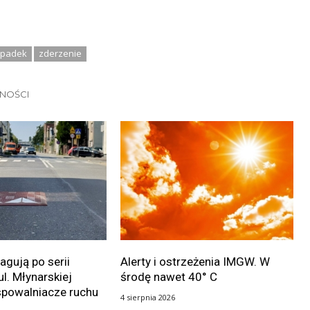
padek
zderzenie
LNOŚCI
gują po serii
Alerty i ostrzeżenia IMGW. W
ul. Młynarskiej
środę nawet 40° C
spowalniacze ruchu
4 sierpnia 2026