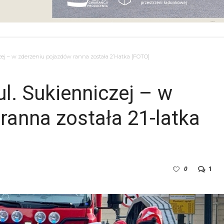
ej – w zderzeniu pojazdów ranna została 21-latka [FOTO]
l. Sukienniczej – w
ranna została 21-latka
0
1