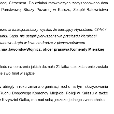
rującej Citroenem. Do działań ratowniczych zadysponowano dwa
 Państwowej Straży Pożarnej w Kaliszu, Zespół Ratownictwa
rzenia funkcjonariuszy wynika, że kierujący Hyundaiem 43-letni
unku Sądu, nie ustąpił pierwszeństwa przejazdu kierującej
a manewr skrętu w lewo na drodze z pierwszeństwem
–
Anna Jaworska-Wojnicz, oficer prasowa Komendy Miejskiej
ędu na obrażenia jakich doznała 21-latka całe zdarzenie zostało
 swój finał w sądzie.
ubiegłym roku zmiana organizacji ruchu na tym skrzyżowaniu
uchu Drogowego Komendy Miejskiej Policji w Kaliszu a także
ruje Krzysztof Gałka, ma nad sobą jeszcze jednego zwierzchnika –