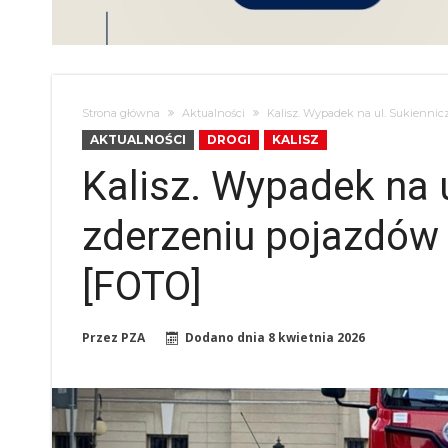
Strona główna
Aktualności
Kalisz. Wypadek na ul. Sukiennicz
AKTUALNOŚCI
DROGI
KALISZ
Kalisz. Wypadek na u
zderzeniu pojazdów 
[FOTO]
Przez
PZA
Dodano dnia
8 kwietnia 2026