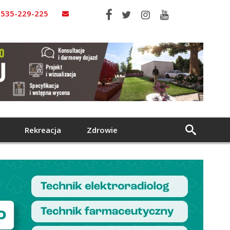
535-229-225
Rekreacja
Zdrowie