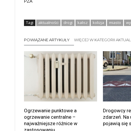
PZA
Tagi
aktualności
drogi
kalisz
kolizja
miasto
wy
POWIĄZANE ARTYKUŁY
WIĘCEJ W KATEGORII AKTUA
Ogrzewanie punktowe a
Drogowcy rea
ogrzewanie centralne –
zdarzeń. Na 
najważniejsze różnice w
pojawią się 
zastosowaniu