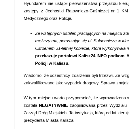
Hyundai’em nie ustąpił pierwszeństwa przejazdu kie
zastępy z Jednostki Ratowniczo-Gaśniczej nr 1 KM
Medycznego oraz Policję.
Ze wstępnych ustaleń pracujących na miejscu zda
mężczyzna, poruszając się ul. Sukienniczą w kier
Citroenem 21-letniej kobiecie, która wykonywał
przekazuje portalowi Kalisz24 INFO podkom. 
Policji w Kaliszu.
Wiadomo, że uczestnicy zdarzenia byli trzeźwi. Ze wzgl
zakwalifikowane jako wypadek drogowy. Sprawa znajdzie
W tym miejscu warto przypomnieć, że wprowadzona w 
została
NEGATYWNIE
zaopiniowana przez Wydziału R
Zarząd Dróg Miejskich. Ta instytucja, którą od lat kie
prezydenta Miasta Kalisza.