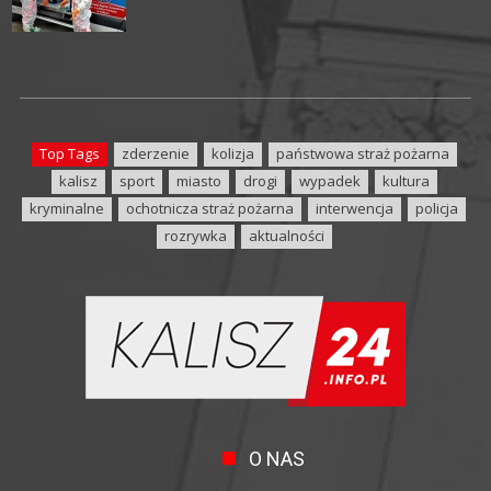
Top Tags
zderzenie
kolizja
państwowa straż pożarna
kalisz
sport
miasto
drogi
wypadek
kultura
kryminalne
ochotnicza straż pożarna
interwencja
policja
rozrywka
aktualności
O NAS