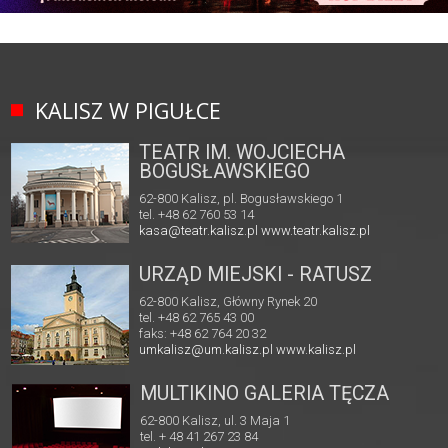
KALISZ W PIGUŁCE
TEATR IM. WOJCIECHA
BOGUSŁAWSKIEGO
62-800 Kalisz, pl. Bogusławskiego 1
tel. +48 62 760 53 14
kasa@teatr.kalisz.pl
www.teatr.kalisz.pl
URZĄD MIEJSKI - RATUSZ
62-800 Kalisz, Główny Rynek 20
tel. +48 62 765 43 00
faks: +48 62 764 20 32
umkalisz@um.kalisz.pl
www.kalisz.pl
MULTIKINO GALERIA TĘCZA
62-800 Kalisz, ul. 3 Maja 1
tel. + 48 41 267 23 84