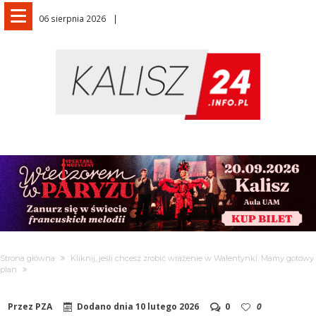
06 sierpnia 2026
Strona główna
Kliknij, jeśli chcesz zrobić wrażenie w Walentynki. Mamy gotowy
plan
Przez
PZA
Dodano dnia
10 lutego 2026
0
0