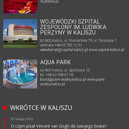
multikino.pl
WOJEWÓDZKI SZPITAL
ZESPOLONY IM. LUDWIKA
PERZYNY W KALISZU
62-800 Kalisz, ul. Poznańska 79, ul. Toruńska 7
centrala +48 62 765 12 51
sekretariat@szpital.kalisz.pl
www.szpital.kalisz.pl
AQUA PARK
62-800 Kalisz, ul. Sportowa 10
tel. +48 62 598 67 09
biuro@park-wodny.kalisz.pl
www.park-
wodny.kalisz.pl
WKRÓTCE W KALISZU
27 lutego 2021
O czym pisał Vincent van Gogh do swojego brata?