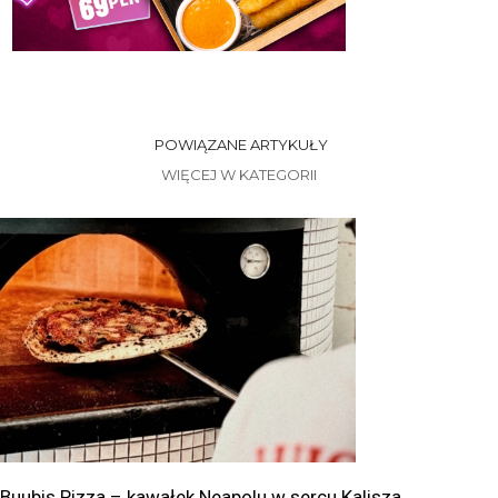
POWIĄZANE ARTYKUŁY
WIĘCEJ W KATEGORII
Buubis Pizza – kawałek Neapolu w sercu Kalisza