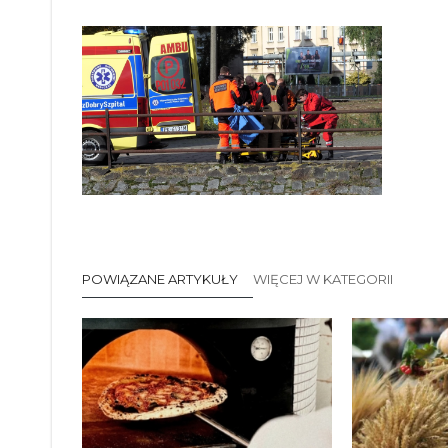
POWIĄZANE ARTYKUŁY
WIĘCEJ W KATEGORII