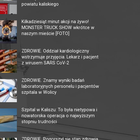
powiatu kaliskiego
KINO HELIOS GALERIA
MU
AMBER
TĘ
Kilkadziesiąt minut akcji na żywo!
MONSTER TRUCK SHOW wkrótce w
62-800 Kalisz, ul. Górnośląska 82
62-80
naszym mieście [FOTO]
tel. +48 62 761 18 67
tel. 
kalisz@helios.pl
www.helios.pl
multi
ZDROWIE. Oddział kardiologiczny
wstrzymuje przyjęcia. Lekarz i pacjent
z wirusem SARS CoV-2
ZDROWIE. Znamy wyniki badań
laboratoryjnych personelu i pacjentów
szpitala w Wolicy
Szpital w Kaliszu: To była nietypowa i
nowatorska operacja o najwyższym
stopniu trudności
ZDROWIE. Pogorszył się stan zdrowia