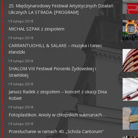
25. Międzynarodowy Festiwal Artystycznych Działań
Ulicznych LA STRADA. [PROGRAM]
KINO CENTRUM
19 lutego 2018
62-800 Kalisz, ul. Łazienna 6
MICHAŁ SZPAK z zespołem
tel. +48 62 765 25 01
faks. +48 62 767 23 18
19 lutego 2018
ckis@ckis.kalisz.pl
ckis.kalisz.pl/
CARRANTUOHILL & SALAKE – muzyka i taniec
irlandzki
19 lutego 2018
SHALOM VIII Festiwal Piosenki Żydowskiej i
Izraelskiej
19 lutego 2018
Janusz Radek z zespołem – koncert z okazji Dnia
Kobiet
19 lutego 2018
Fotoplastikon. Anioły w chłopskich sukmanach…
19 lutego 2018
Przesłuchanie w ramach 40. „Schola Cantorum”