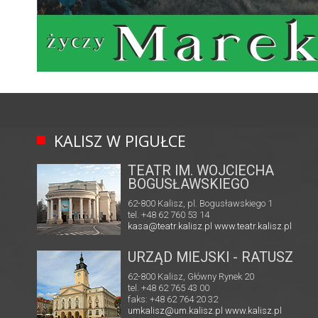
KALISZ W PIGUŁCE
TEATR IM. WOJCIECHA
BOGUSŁAWSKIEGO
62-800 Kalisz, pl. Bogusławskiego 1
tel. +48 62 760 53 14
kasa@teatr.kalisz.pl
www.teatr.kalisz.pl
URZĄD MIEJSKI - RATUSZ
62-800 Kalisz, Główny Rynek 20
tel. +48 62 765 43 00
faks: +48 62 764 20 32
umkalisz@um.kalisz.pl
www.kalisz.pl