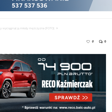
dy wyciągnął ją młody mężczyzna [FOTO]
0
0