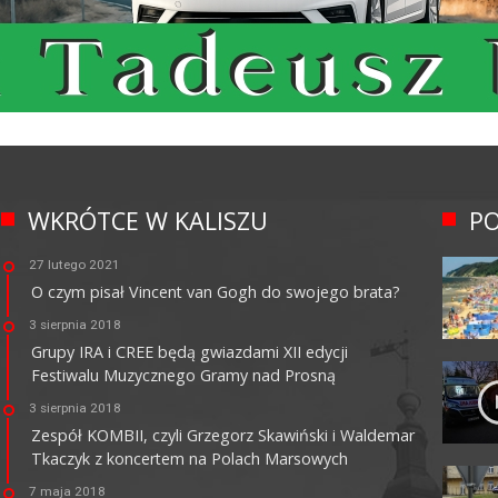
WKRÓTCE W KALISZU
PO
27 lutego 2021
O czym pisał Vincent van Gogh do swojego brata?
3 sierpnia 2018
Grupy IRA i CREE będą gwiazdami XII edycji
Festiwalu Muzycznego Gramy nad Prosną
3 sierpnia 2018
Zespół KOMBII, czyli Grzegorz Skawiński i Waldemar
Tkaczyk z koncertem na Polach Marsowych
7 maja 2018