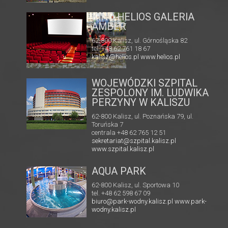
MULTIKINO GALERIA
RIA
TĘCZA
62-800 Kalisz, ul. 3 Maja 1
tel. + 48 41 267 23 84
 82
multikino.pl
l
WOJEWÓDZKI SZPITAL
ZESPOLONY IM. LUDWIKA
PERZYNY W KALISZU
62-800 Kalisz, ul. Poznańska 79, ul.
Toruńska 7
centrala +48 62 765 12 51
sekretariat@szpital.kalisz.pl
www.szpital.kalisz.pl
AQUA PARK
62-800 Kalisz, ul. Sportowa 10
tel. +48 62 598 67 09
biuro@park-wodny.kalisz.pl
www.park-
wodny.kalisz.pl