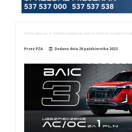
Strona główna
Kobieta wpadła do rzeki w centrum miasta! Z wo
Przez
PZA
Dodano dnia
28 października 2023