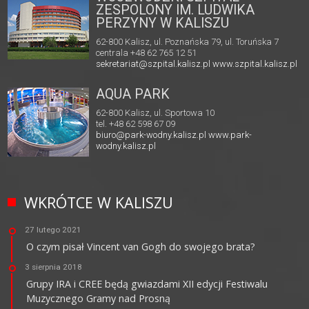
ZESPOLONY IM. LUDWIKA
PERZYNY W KALISZU
62-800 Kalisz, ul. Poznańska 79, ul. Toruńska 7
centrala +48 62 765 12 51
sekretariat@szpital.kalisz.pl
www.szpital.kalisz.pl
AQUA PARK
62-800 Kalisz, ul. Sportowa 10
tel. +48 62 598 67 09
biuro@park-wodny.kalisz.pl
www.park-
wodny.kalisz.pl
WKRÓTCE W KALISZU
27 lutego 2021
O czym pisał Vincent van Gogh do swojego brata?
3 sierpnia 2018
Grupy IRA i CREE będą gwiazdami XII edycji Festiwalu
Muzycznego Gramy nad Prosną