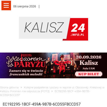
06 sierpnia 2026
Strona główna
Kolejne podpalenia i pożary w rejonie ul. Obozowej i Kresowej w
Kaliszu. Piroman nie odpuszcza [FOTO]
EC192295-1BCF-459A-9B7B-
6CD55FBCCD57
EC192295-1BCF-459A-9B7B-6CD55FBCCD57