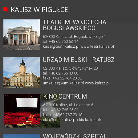
KALISZ W PIGUŁCE
TEATR IM. WOJCIECHA
BOGUSŁAWSKIEGO
62-800 Kalisz, pl. Bogusławskiego 1
tel. +48 62 760 53 14
kasa@teatr.kalisz.pl
www.teatr.kalisz.pl
URZĄD MIEJSKI - RATUSZ
62-800 Kalisz, Główny Rynek 20
tel. +48 62 765 43 00
faks: +48 62 764 20 32
umkalisz@um.kalisz.pl
www.kalisz.pl
KINO CENTRUM
62-800 Kalisz, ul. Łazienna 6
tel. +48 62 765 25 01
faks. +48 62 767 23 18
ckis@ckis.kalisz.pl
ckis.kalisz.pl/
WOJEWÓDZKI SZPITAL