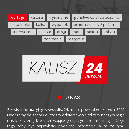
Top Tags
kultura
kryminalne
państwowa straż pożarna
aktualności
kalisz
wypadek
ochotnicza straż pożarna
interwencja
miasto
drogi
sport
policja
kolizja
zderzenie
rozrywka
O NAS
Serwis informacyjny www.kalisz24.info.pl powstał w czerwcu 2015 ro
Docieramy do szerokiej rzeszy odbiorców nie tylko w naszym regioni
nas każdy znajdzie interesujące go i przydatne informacje. Dążymy
tego żeby być najszybciej podającą informacje, a co za tym idz