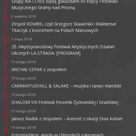
Grupy IRA i CREE będą gwiazdami XII edycji Festiwalu
Muzycznego Gramy nad Prosną
3 sierpnia 2018
Zespół KOMBII, czyli Grzegorz Skawiński i Waldemar
Tkaczyk z koncertem na Polach Marsowych
7 maja 2018
25. Międzynarodowy Festiwal Artystycznych Działań
Ulicznych LA STRADA. [PROGRAM]
19 lutego 2018
MICHAŁ SZPAK z zespołem
19 lutego 2018
CARRANTUOHILL & SALAKE – muzyka i taniec irlandzki
19 lutego 2018
SHALOM VIII Festiwal Piosenki Żydowskiej i Izraelskiej
19 lutego 2018
Janusz Radek z zespołem – koncert z okazji Dnia Kobiet
19 lutego 2018
Fotoplastikon. Anioły w chłopskich sukmanach…