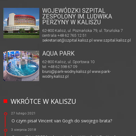
WOJEWÓDZKI SZPITAL
ZESPOLONY IM. LUDWIKA
PERZYNY W KALISZU
62-800 Kalisz, ul. Poznańska 79, ul. Toruńska 7
centrala +48 62 765 12 51
sekretariat@szpital.kalisz.pl
www.szpital.kalisz.pl
AQUA PARK
62-800 Kalisz, ul. Sportowa 10
tel. +48 62 598 67 09
biuro@park-wodny.kalisz.pl
www.park-
wodny.kalisz.pl
WKRÓTCE W KALISZU
27 lutego 2021
O czym pisał Vincent van Gogh do swojego brata?
3 sierpnia 2018