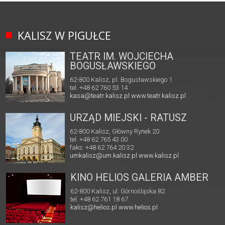
KALISZ W PIGUŁCE
TEATR IM. WOJCIECHA
BOGUSŁAWSKIEGO
62-800 Kalisz, pl. Bogusławskiego 1
tel. +48 62 760 53 14
kasa@teatr.kalisz.pl
www.teatr.kalisz.pl
URZĄD MIEJSKI - RATUSZ
62-800 Kalisz, Główny Rynek 20
tel. +48 62 765 43 00
faks: +48 62 764 20 32
umkalisz@um.kalisz.pl
www.kalisz.pl
KINO HELIOS GALERIA AMBER
62-800 Kalisz, ul. Górnośląska 82
tel. +48 62 761 18 67
kalisz@helios.pl
www.helios.pl