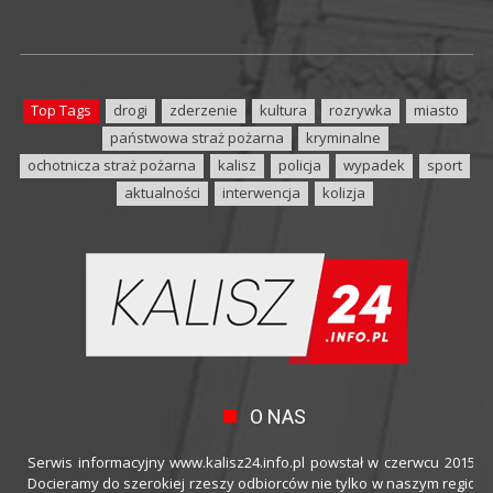
Top Tags
drogi
zderzenie
kultura
rozrywka
miasto
państwowa straż pożarna
kryminalne
ochotnicza straż pożarna
kalisz
policja
wypadek
sport
aktualności
interwencja
kolizja
O NAS
Serwis informacyjny www.kalisz24.info.pl powstał w czerwcu 2015 ro
Docieramy do szerokiej rzeszy odbiorców nie tylko w naszym regioni