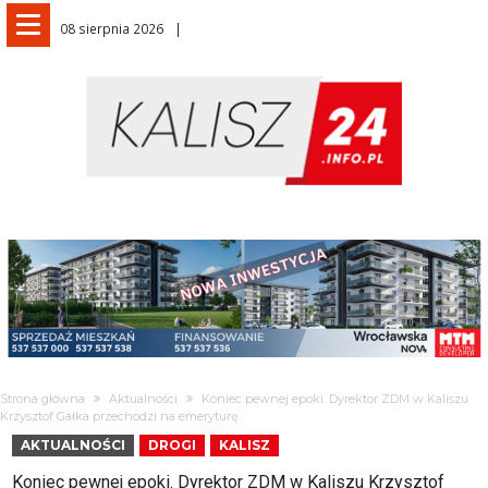
08 sierpnia 2026
Strona główna
Aktualności
Koniec pewnej epoki. Dyrektor ZDM w Kaliszu
Krzysztof Gałka przechodzi na emeryturę
AKTUALNOŚCI
DROGI
KALISZ
Koniec pewnej epoki. Dyrektor ZDM w Kaliszu Krzysztof