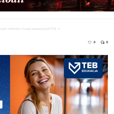
wnych mistrzów muzyki barokowej [FOTO]
0
0