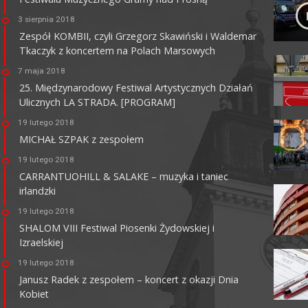
3 sierpnia 2018
Zespół KOMBII, czyli Grzegorz Skawiński i Waldemar
Tkaczyk z koncertem na Polach Marsowych
7 maja 2018
25. Międzynarodowy Festiwal Artystycznych Działań
Ulicznych LA STRADA. [PROGRAM]
KINO CENTRUM
19 lutego 2018
62-800 Kalisz, ul. Łazienna 6
MICHAŁ SZPAK z zespołem
tel. +48 62 765 25 01
faks. +48 62 767 23 18
19 lutego 2018
ckis@ckis.kalisz.pl
ckis.kalisz.pl/
CARRANTUOHILL & SALAKE – muzyka i taniec
irlandzki
19 lutego 2018
SHALOM VIII Festiwal Piosenki Żydowskiej i
Izraelskiej
19 lutego 2018
Janusz Radek z zespołem – koncert z okazji Dnia
Kobiet