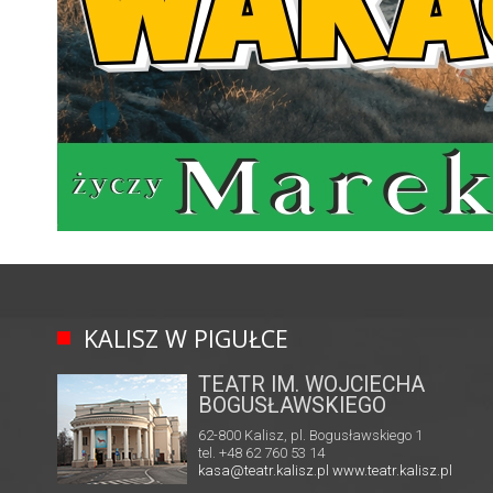
KALISZ W PIGUŁCE
TEATR IM. WOJCIECHA
BOGUSŁAWSKIEGO
62-800 Kalisz, pl. Bogusławskiego 1
tel. +48 62 760 53 14
kasa@teatr.kalisz.pl
www.teatr.kalisz.pl