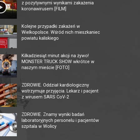
z pozytywnymi wynikami zakażenia
koronawirusem [FILM]
Kolejne przypadki zakażeń w
Wielkopolsce. Wśród nich mieszkaniec
powiatu kaliskiego
KINO HELIOS GALERIA
MU
AMBER
TĘ
Kilkadziesiąt minut akcji na żywo!
MONSTER TRUCK SHOW wkrótce w
62-800 Kalisz, ul. Górnośląska 82
62-80
naszym mieście [FOTO]
tel. +48 62 761 18 67
tel. 
kalisz@helios.pl
www.helios.pl
multi
ZDROWIE. Oddział kardiologiczny
wstrzymuje przyjęcia. Lekarz i pacjent
z wirusem SARS CoV-2
ZDROWIE. Znamy wyniki badań
laboratoryjnych personelu i pacjentów
szpitala w Wolicy