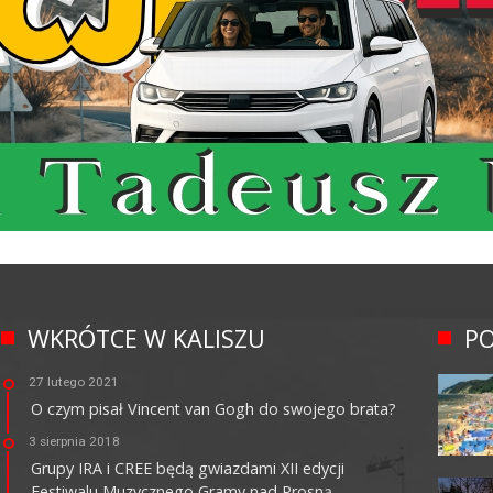
WKRÓTCE W KALISZU
PO
27 lutego 2021
O czym pisał Vincent van Gogh do swojego brata?
3 sierpnia 2018
Grupy IRA i CREE będą gwiazdami XII edycji
Festiwalu Muzycznego Gramy nad Prosną