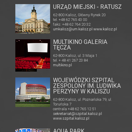
URZĄD MIEJSKI - RATUSZ
62-800 Kalisz, Główny Rynek 20
tel. +48 62 765 43 00
faks: +48 62 764 20 32
umkalisz@um.kalisz.pl
www.kalisz.pl
MULTIKINO GALERIA
RIA
TĘCZA
62-800 Kalisz, ul. 3 Maja 1
tel. + 48 41 267 23 84
 82
multikino.pl
l
WOJEWÓDZKI SZPITAL
ZESPOLONY IM. LUDWIKA
PERZYNY W KALISZU
62-800 Kalisz, ul. Poznańska 79, ul.
Toruńska 7
centrala +48 62 765 12 51
sekretariat@szpital.kalisz.pl
www.szpital.kalisz.pl
AQUA PARK