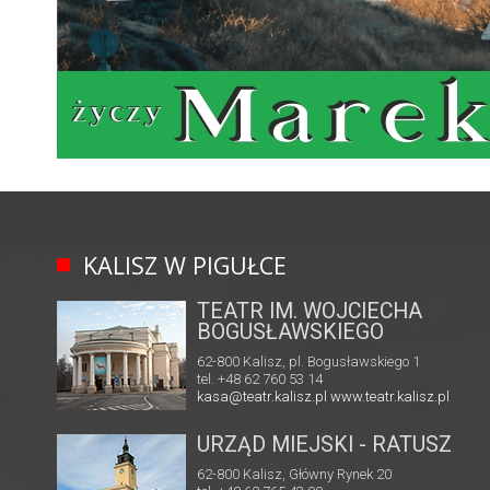
KALISZ W PIGUŁCE
TEATR IM. WOJCIECHA
BOGUSŁAWSKIEGO
62-800 Kalisz, pl. Bogusławskiego 1
tel. +48 62 760 53 14
kasa@teatr.kalisz.pl
www.teatr.kalisz.pl
URZĄD MIEJSKI - RATUSZ
62-800 Kalisz, Główny Rynek 20