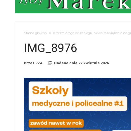
Strona główna
Krótsza droga do zabiegu. Nowe rozwiązania na gi
IMG_8976
Przez
PZA
Dodano dnia
27 kwietnia 2026