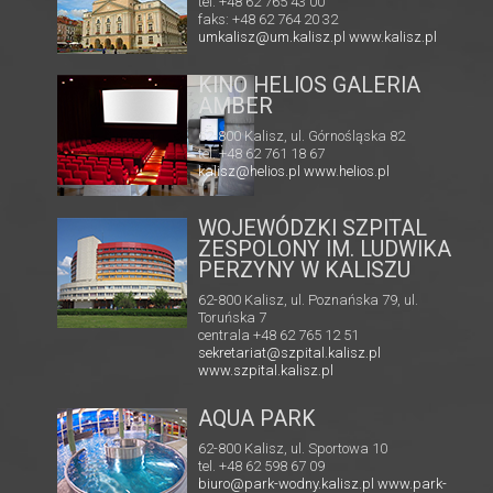
tel. +48 62 765 43 00
faks: +48 62 764 20 32
umkalisz@um.kalisz.pl
www.kalisz.pl
KINO HELIOS GALERIA
AMBER
62-800 Kalisz, ul. Górnośląska 82
tel. +48 62 761 18 67
kalisz@helios.pl
www.helios.pl
pl/
WOJEWÓDZKI SZPITAL
ZESPOLONY IM. LUDWIKA
PERZYNY W KALISZU
62-800 Kalisz, ul. Poznańska 79, ul.
Toruńska 7
centrala +48 62 765 12 51
sekretariat@szpital.kalisz.pl
www.szpital.kalisz.pl
AQUA PARK
62-800 Kalisz, ul. Sportowa 10
tel. +48 62 598 67 09
biuro@park-wodny.kalisz.pl
www.park-