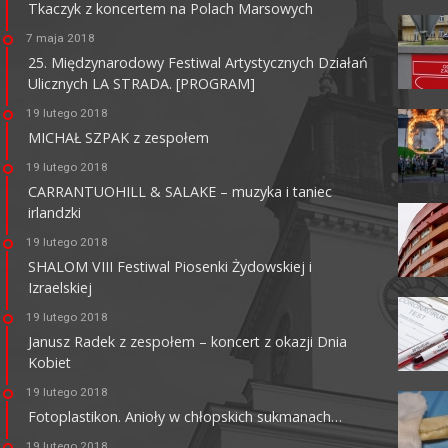
Tkaczyk z koncertem na Polach Marsowych
7 maja 2018
25. Międzynarodowy Festiwal Artystycznych Działań
Ulicznych LA STRADA. [PROGRAM]
MULTIKINO GALERIA
TĘCZA
19 lutego 2018
MICHAŁ SZPAK z zespołem
62-800 Kalisz, ul. 3 Maja 1
tel. + 48 41 267 23 84
19 lutego 2018
multikino.pl
CARRANTUOHILL & SALAKE – muzyka i taniec
irlandzki
19 lutego 2018
SHALOM VIII Festiwal Piosenki Żydowskiej i
Izraelskiej
19 lutego 2018
Janusz Radek z zespołem – koncert z okazji Dnia
Kobiet
19 lutego 2018
Fotoplastikon. Anioły w chłopskich sukmanach…
19 lutego 2018