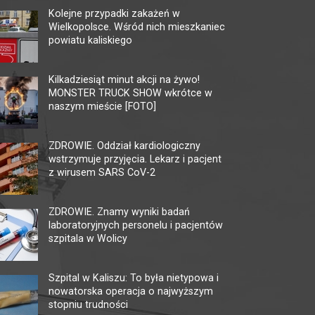
Kolejne przypadki zakażeń w
Wielkopolsce. Wśród nich mieszkaniec
powiatu kaliskiego
KINO CENTRUM
KI
AM
Kilkadziesiąt minut akcji na żywo!
62-800 Kalisz, ul. Łazienna 6
MONSTER TRUCK SHOW wkrótce w
tel. +48 62 765 25 01
62-80
naszym mieście [FOTO]
faks. +48 62 767 23 18
tel. 
ckis@ckis.kalisz.pl
ckis.kalisz.pl/
kalis
ZDROWIE. Oddział kardiologiczny
wstrzymuje przyjęcia. Lekarz i pacjent
z wirusem SARS CoV-2
ZDROWIE. Znamy wyniki badań
laboratoryjnych personelu i pacjentów
szpitala w Wolicy
Szpital w Kaliszu: To była nietypowa i
nowatorska operacja o najwyższym
stopniu trudności