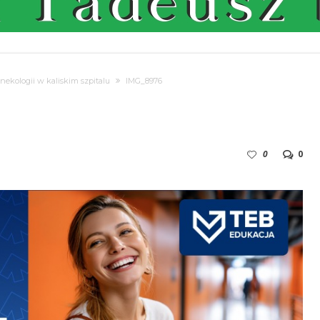
nekologii w kaliskim szpitalu
IMG_8976
0
0