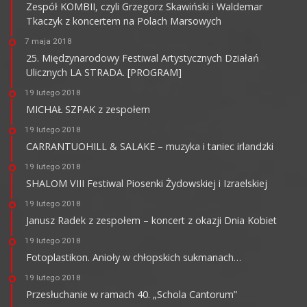
Zespół KOMBII, czyli Grzegorz Skawiński i Waldemar
Tkaczyk z koncertem na Polach Marsowych
7 maja 2018
25. Międzynarodowy Festiwal Artystycznych Działań
Ulicznych LA STRADA. [PROGRAM]
19 lutego 2018
MICHAŁ SZPAK z zespołem
19 lutego 2018
CARRANTUOHILL & SALAKE – muzyka i taniec irlandzki
19 lutego 2018
SHALOM VIII Festiwal Piosenki Żydowskiej i Izraelskiej
19 lutego 2018
Janusz Radek z zespołem – koncert z okazji Dnia Kobiet
19 lutego 2018
Fotoplastikon. Anioły w chłopskich sukmanach…
19 lutego 2018
Przesłuchanie w ramach 40. „Schola Cantorum”