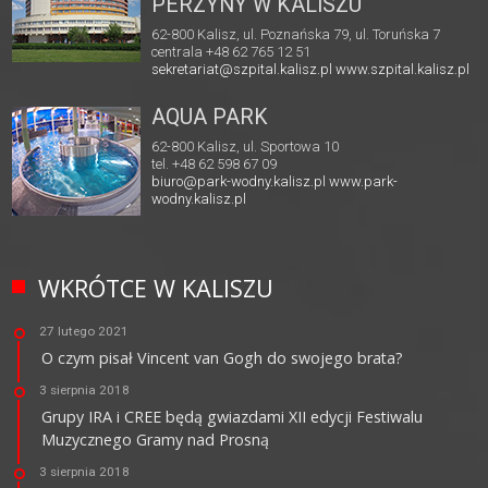
PERZYNY W KALISZU
62-800 Kalisz, ul. Poznańska 79, ul. Toruńska 7
centrala +48 62 765 12 51
sekretariat@szpital.kalisz.pl
www.szpital.kalisz.pl
AQUA PARK
62-800 Kalisz, ul. Sportowa 10
tel. +48 62 598 67 09
biuro@park-wodny.kalisz.pl
www.park-
wodny.kalisz.pl
WKRÓTCE W KALISZU
27 lutego 2021
O czym pisał Vincent van Gogh do swojego brata?
3 sierpnia 2018
Grupy IRA i CREE będą gwiazdami XII edycji Festiwalu
Muzycznego Gramy nad Prosną
3 sierpnia 2018