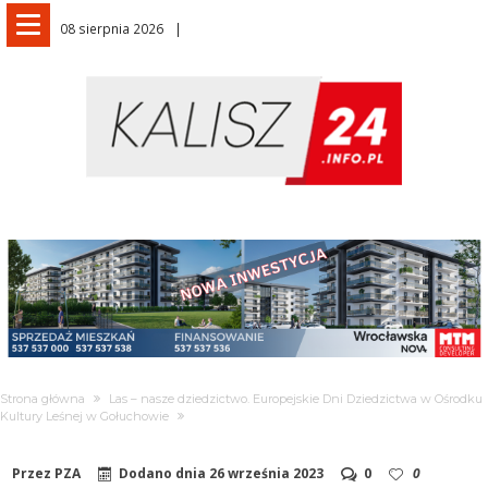
08 sierpnia 2026
Strona główna
Las – nasze dziedzictwo. Europejskie Dni Dziedzictwa w Ośrodku
Kultury Leśnej w Gołuchowie
Przez
PZA
Dodano dnia
26 września 2023
0
0