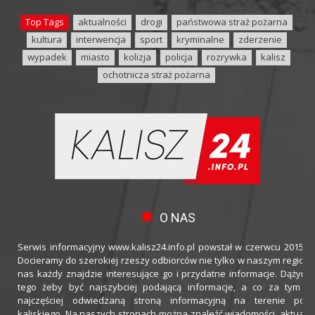
Top Tags
aktualności
drogi
państwowa straż pożarna
kultura
interwencja
sport
kryminalne
zderzenie
wypadek
miasto
kolizja
policja
rozrywka
kalisz
ochotnicza straż pożarna
O NAS
Serwis informacyjny www.kalisz24.info.pl powstał w czerwcu 2015 ro
Docieramy do szerokiej rzeszy odbiorców nie tylko w naszym regioni
nas każdy znajdzie interesujące go i przydatne informacje. Dążymy
tego żeby być najszybciej podającą informacje, a co za tym idz
najczęściej odwiedzaną stroną informacyjną na terenie powi
kaliskiego. Na naszych stronach można znaleźć wiadomości, aktualno