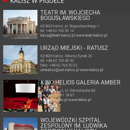
KALISZ W PIGUŁCE
TEATR IM. WOJCIECHA
BOGUSŁAWSKIEGO
62-800 Kalisz, pl. Bogusławskiego 1
tel. +48 62 760 53 14
kasa@teatr.kalisz.pl
www.teatr.kalisz.pl
URZĄD MIEJSKI - RATUSZ
62-800 Kalisz, Główny Rynek 20
tel. +48 62 765 43 00
faks: +48 62 764 20 32
umkalisz@um.kalisz.pl
www.kalisz.pl
KINO HELIOS GALERIA AMBER
62-800 Kalisz, ul. Górnośląska 82
tel. +48 62 761 18 67
kalisz@helios.pl
www.helios.pl
WOJEWÓDZKI SZPITAL
ZESPOLONY IM. LUDWIKA